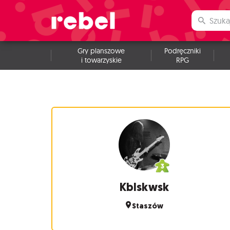
Gry planszowe
Podręczniki
i towarzyskie
RPG
Kblskwsk
Staszów