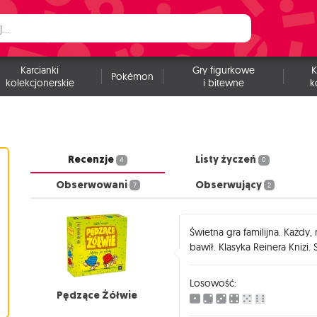
Karcianki
Gry figurkowe
K
Pokémon
kolekcjonerskie
i bitewne
k
Recenzje
Listy życzeń
4
0
Obserwowani
Obserwujący
7
2
Świetna gra familijna. Każdy
bawił. Klasyka Reinera Knizi
Losowość:
Pędzące Żółwie