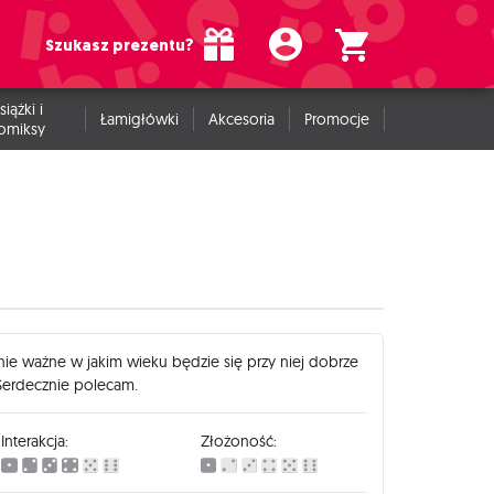
Szukasz prezentu?
siążki i
Łamigłówki
Akcesoria
Promocje
omiksy
, nie ważne w jakim wieku będzie się przy niej dobrze
. Serdecznie polecam.
Interakcja:
Złożoność: