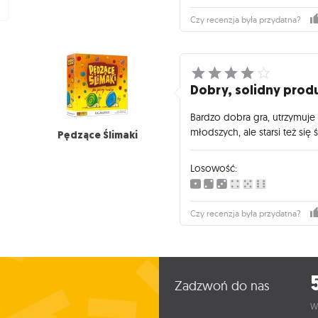
Czy recenzja była przydatna?
Dobry, solidny prod
Bardzo dobra gra, utrzymuje
młodszych, ale starsi też się
Pędzące Ślimaki
Losowość:
Czy recenzja była przydatna?
Zadzwoń do nas
W