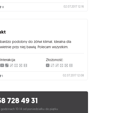
02.07.2017 12:16
0
ukt
 bardzo podobny do żółwi klimat. Idealna dla
 świetnie przy niej bawią. Polecam wszystkim.
Interakcja:
Złożoność:
02.07.2017 12:08
1
58 728 49 31
 godzinach 10-14 od poniedziałku do piątku