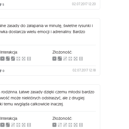
02.07.2017 12:20
5
lne zasady do załapania w minutę, świetne rysunki i
wka dostarcza wielu emocji i adrenaliny. Bardzo
Interakcja:
Złożoność:
02.07.2017 12:18
0
a rodzinna. Łatwe zasady dzięki czemu młodsi bardzo
owość może niektórych odstraszyć, ale z drugiej
ki temu wygląda całkowicie inaczej.
Interakcja:
Złożoność: