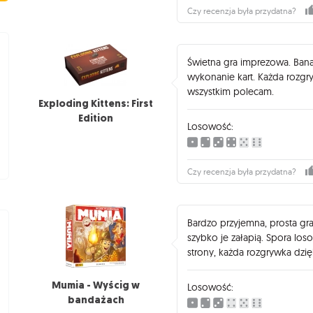
Czy recenzja była przydatna?
Świetna gra imprezowa. Bana
wykonanie kart. Każda rozgry
wszystkim polecam.
Exploding Kittens: First
Edition
Losowość:
Czy recenzja była przydatna?
Bardzo przyjemna, prosta gr
szybko je załapią. Spora los
strony, każda rozgrywka dzię
Mumia - Wyścig w
Losowość:
bandażach