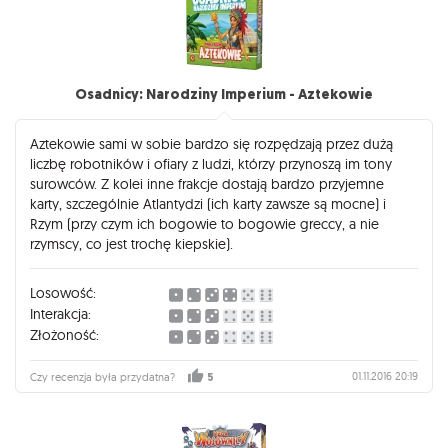
Osadnicy: Narodziny Imperium - Aztekowie
Aztekowie sami w sobie bardzo się rozpędzają przez dużą
liczbę robotników i ofiary z ludzi, którzy przynoszą im tony
surowców. Z kolei inne frakcje dostają bardzo przyjemne
karty, szczególnie Atlantydzi (ich karty zawsze są mocne) i
Rzym (przy czym ich bogowie to bogowie greccy, a nie
rzymscy, co jest trochę kiepskie).
Losowość:
Interakcja:
Złożoność:
01.11.2016 20:19
Czy recenzja była przydatna?
5