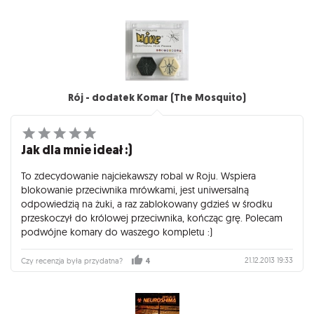
Rój - dodatek Komar (The Mosquito)
Jak dla mnie ideał :)
To zdecydowanie najciekawszy robal w Roju. Wspiera
blokowanie przeciwnika mrówkami, jest uniwersalną
odpowiedzią na żuki, a raz zablokowany gdzieś w środku
przeskoczył do królowej przeciwnika, kończąc grę. Polecam
podwójne komary do waszego kompletu :)
21.12.2013 19:33
Czy recenzja była przydatna?
4