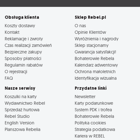
Obsługa klienta
Sklep Rebel.pl
Koszty dostawy
O nas
Kontakt
Opinie Klientów
Reklamacje i zwroty
Wyróżnienia i nagrody
Czas realizacji zamówień
Sklep stacjonarny
Bezpieczne zakupy
Gwarancja satysfakcji!
Sposoby płatności
Bohaterowie Rebela
Regulamin rabatów
Kalendarz adwentowy
O rejestracji
Ochrona małoletnich
FAQ
Identyfikacja wizualna
Nasze serwisy
Przydatne linki
Koszulki na karty
Newsletter
Wydawnictwo Rebel
Karty podarunkowe
Sprzedaż hurtowa
System PDK i trofea
Rebel Studio
Bohaterowie Rebela
English Version
Polityka cookies
Planszowa Rebelia
Strategia podatkowa
Kariera w REBEL