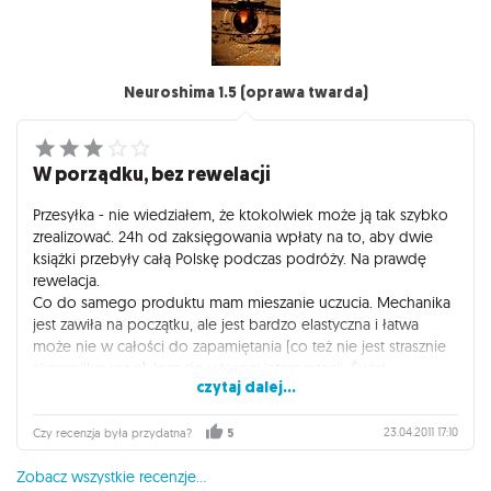
Neuroshima 1.5 (oprawa twarda)
W porządku, bez rewelacji
Przesyłka - nie wiedziałem, że ktokolwiek może ją tak szybko
zrealizować. 24h od zaksięgowania wpłaty na to, aby dwie
książki przebyły całą Polskę podczas podróży. Na prawdę
rewelacja.
Co do samego produktu mam mieszanie uczucia. Mechanika
jest zawiła na początku, ale jest bardzo elastyczna i łatwa
może nie w całości do zapamiętania (co też nie jest strasznie
skomplikowane), lecz do własnej interpretacji. Świat
czytaj dalej...
Neuroshimy jest też bardzo dobrze zrobiony - wszystko ma
swoje dobre uzasadnienie, nic nie jest niemożliwie
przesadzone czy w jakiś sposób ze sobą sprzeczne. Sposób
23.04.2011 17:10
Czy recenzja była przydatna?
5
narracji też świetnie się sprawdza w tym podręczniku. Jedyne,
Zobacz wszystkie recenzje...
co razi w oczy i to mocno, są błędy. Bez urazy, ale korektor