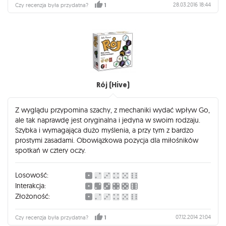
28.03.2016 18:44
Czy recenzja była przydatna?
1
Rój (Hive)
Z wyglądu przypomina szachy, z mechaniki wydać wpływ Go,
ale tak naprawdę jest oryginalna i jedyna w swoim rodzaju.
Szybka i wymagająca dużo myślenia, a przy tym z bardzo
prostymi zasadami. Obowiązkowa pozycja dla miłośników
spotkań w cztery oczy.
Losowość:
Interakcja:
Złożoność:
07.12.2014 21:04
Czy recenzja była przydatna?
1