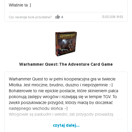
Właśnie ta :)
13.03.2016 19:55
Czy recenzja była przydatna?
4
Warhammer Quest: The Adventure Card Game
Warhammer Quest to w pełni kooperacyjna gra w świecie
Młotka. Jest mroczne, brudno, duszno i nieprzyjemnie :-)
Bohaterowie to nie epickie postacie, które skinieniem palca
pokonują zastępy wrogów i rozwijają się w tempie TGV. To
zwykli poszukiwacze przygód, którzy marzą by doczekać
następnego wschodu słońca :-)
Wrogowie są paskudni i wredni, zaś przygody prowadzą
graczy do niezbyt przyjemnych miejsc. Czasu jest niewiele, zaś
czytaj dalej...
system rund i rosnącego zagrożenia zmusza do optymalizacji
działań.