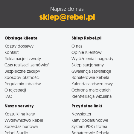
Napisz do nas
sklep@rebel.pl
Obsługa klienta
Sklep Rebel.pl
Koszty dostawy
O nas
Kontakt
Opinie Klientów
Reklamacje i zwroty
Wyróżnienia i nagrody
Czas realizacji zamówień
Sklep stacjonarny
Bezpieczne zakupy
Gwarancja satysfakcji!
Sposoby płatności
Bohaterowie Rebela
Regulamin rabatów
Kalendarz adwentowy
O rejestracji
Ochrona małoletnich
FAQ
Identyfikacja wizualna
Nasze serwisy
Przydatne linki
Koszulki na karty
Newsletter
Wydawnictwo Rebel
Karty podarunkowe
Sprzedaż hurtowa
System PDK i trofea
Rebel Studio
Bohaterowie Rebela