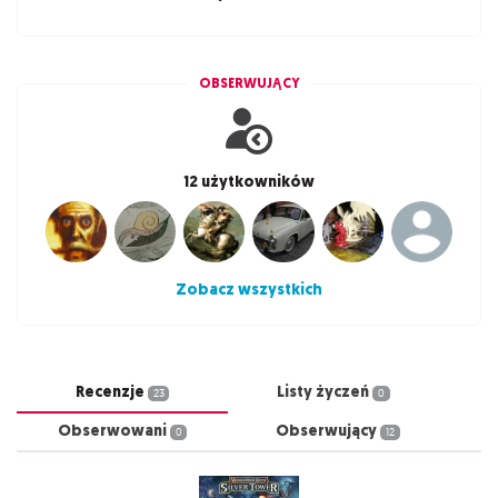
OBSERWUJĄCY
12 użytkowników
Zobacz wszystkich
Recenzje
Listy życzeń
23
0
Obserwowani
Obserwujący
0
12