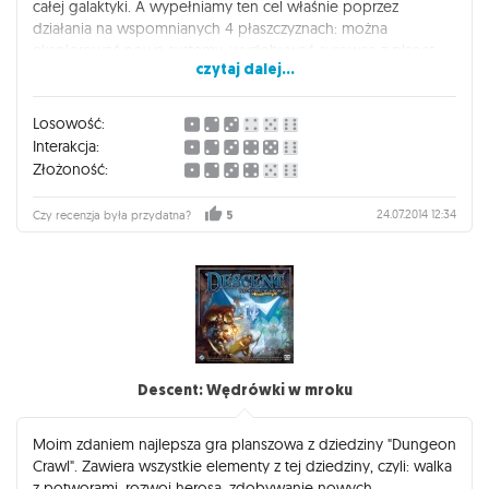
całej galaktyki. A wypełniamy ten cel właśnie poprzez
działania na wspomnianych 4 płaszczyznach: można
eksplorować nowe systemy, wydobywać surowce z planet,
czytaj dalej...
odkrywać nowe technologie, budować flotę kosmiczną i co
najważniejsze......... podbijać nowe systemy i miażdżyć floty
przeciwnika ]:-> Jakość komponentów jest na dobrym
Losowość:
poziomie. Mechanika w grze na pierwszy rzut oka wydaje się
Interakcja:
być skomplikowana, jednak po paru turach i zaznajomieniu
Złożoność:
się z symbolami w grze nowi gracze szybko łapią o co chodzi
:) Rozgrywka sama w sobie jest bardzo przyjemna i dająca
24.07.2014 12:34
Czy recenzja była przydatna?
5
dużo zabawy i prawie nigdy nie wiadomo kto zostanie
zwycięzca aż do samego końca. Podsumowując, jeżeli ktoś
szuka fajnej gry strategiczno/wojennej osadzonej w realiach
SF to śmiało mogę polecić ten produkt. Ocena 5/5
Descent: Wędrówki w mroku
Moim zdaniem najlepsza gra planszowa z dziedziny "Dungeon
Crawl". Zawiera wszystkie elementy z tej dziedziny, czyli: walka
z potworami, rozwoj herosa, zdobywanie nowych