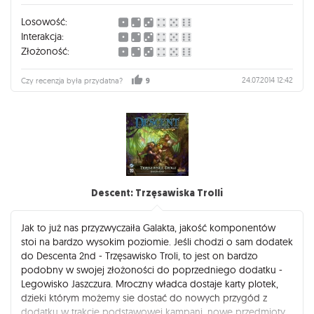
Losowość:
Interakcja:
Złożoność:
24.07.2014 12:42
Czy recenzja była przydatna?
9
Descent: Trzęsawiska Trolli
Jak to już nas przyzwyczaiła Galakta, jakość komponentów
stoi na bardzo wysokim poziomie. Jeśli chodzi o sam dodatek
do Descenta 2nd - Trzęsawisko Troli, to jest on bardzo
podobny w swojej złożoności do poprzedniego dodatku -
Legowisko Jaszczura. Mroczny władca dostaje karty plotek,
dzieki którym możemy sie dostać do nowych przygód z
dodatku w trakcie podstawowej kampani, nowe przedmioty