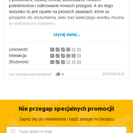
przedmiotow i odkrywanie nowych przygod. A do tego
wszystko to jest oparte na prostych zasadach, ktore sa
przyjazne do zrozumienia, wiec bez wiekszego wysilku mozna
je wytlumaczyc kazdemu.
Dodatkowo przepiekne wykonanie: figurki, karty i grafiki, az
czytaj dalej...
przyjemnie sie na nie patrzy.
Dla mnie ideal :)
Losowość:
Interakcja:
Złożoność:
24.07.2014 12:23
Czy recenzja była przydatna?
4
Nie przegap specjalnych promocji!
Zapisz się do newslettera i bądź zawsze na bieżąco
Twój adres e-mail