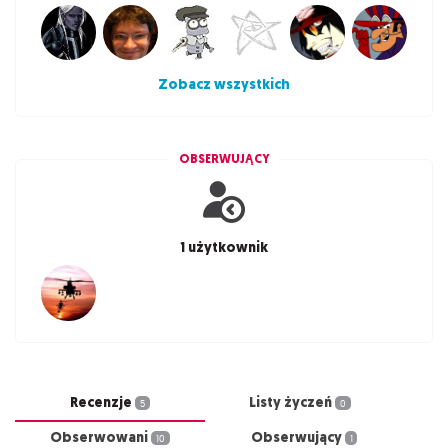
Zobacz wszystkich
OBSERWUJĄCY
1 użytkownik
Recenzje
Listy życzeń
5
0
Obserwowani
Obserwujący
10
1