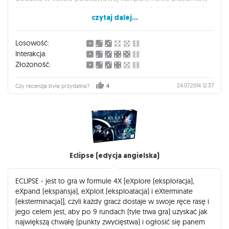
sklepowe I i II aktu, nowe relikty, nowe potwory (robale!!! ;)) -
czytaj dalej...
wszystko razem ładnie urozmaica rozgrywke i troszkę ją
balansuje. Również 2 nowych bohaterów i 2 nowe klasy
healera i scouta - zwłaszcza klasa Tropiciel (SCOUT) jest
Losowość:
bardzo interesująca i przyjemnie się nią gra. Podsumowując:
Interakcja:
dodtatek wart zakupu, aczkolwiek nie jest obowiązkowy (dla
Złożoność:
fanów Descenta oczywiście "must have" :P) Ocena 4+/5
24.07.2014 12:37
Czy recenzja była przydatna?
4
Eclipse (edycja angielska)
ECLIPSE - jest to gra w formule 4X [eXplore (eksploracja),
eXpand (ekspansja), eXploit (eksploatacja) i eXterminate
(eksterminacja)], czyli każdy gracz dostaje w swoje ręce rasę i
jego celem jest, aby po 9 rundach (tyle trwa gra) uzyskać jak
największą chwałę (punkty zwycięstwa) i ogłosić się panem