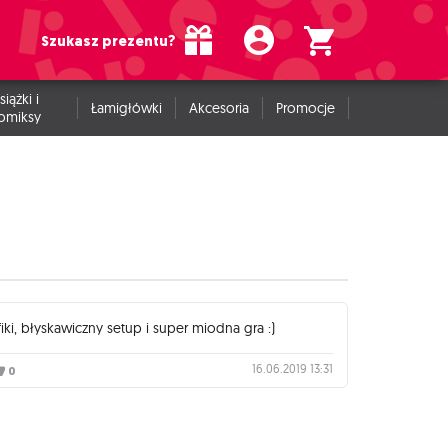
Szukasz prezentu?
siążki i
Łamigłówki
Akcesoria
Promocje
omiksy
iki, błyskawiczny setup i super miodna gra :)
16.06.2019 13:31
0