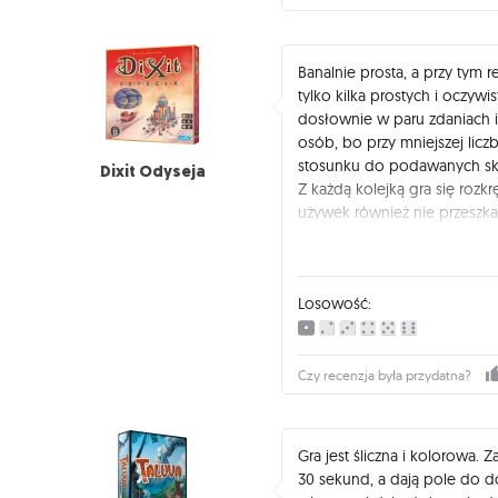
Banalnie prosta, a przy tym 
tylko kilka prostych i oczyw
dosłownie w paru zdaniach i 
osób, bo przy mniejszej licz
stosunku do podawanych sk
Dixit Odyseja
Z każdą kolejką gra się rozkrę
używek również nie przeszka
dobrze na posiadówki przy p
Ww tej grze punktacja nie m
granie na 2 okrążenia albo do
Losowość:
tak schodzą na drugi plan, 
skojarzeń.
Ogólnie gorąco polecam. Gra 
także jako przerywnik międz
Czy recenzja była przydatna?
towarzystwo nie chce już za
regułach.
Gra jest śliczna i kolorowa.
30 sekund, a dają pole do do