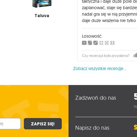
taktyczna i daje duże pole d
zaplanować, staje się bardz
nadal gra się w nią przyjemn
Taluva
daje duże wrażenia nie tylko 
Losowość:
Czy recenzja była przydatna?
Zobacz wszystkie recenzje...
Zadzwoń do nas
W
ZAPISZ SIĘ!
Napisz do nas