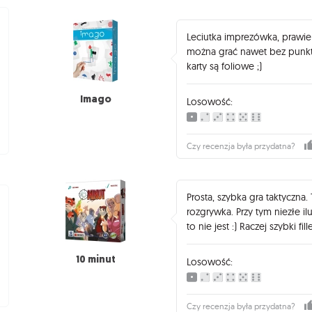
Leciutka imprezówka, prawie 
można grać nawet bez punktó
karty są foliowe ;)
Imago
Losowość:
Czy recenzja była przydatna?
Prosta, szybka gra taktyczna.
rozgrywka. Przy tym niezłe il
to nie jest :) Raczej szybki f
10 minut
Losowość:
Czy recenzja była przydatna?