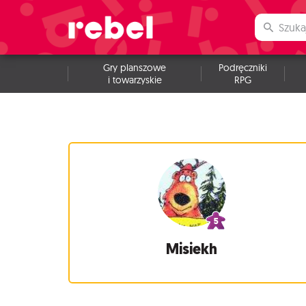
Gry planszowe
Podręczniki
i towarzyskie
RPG
Misiekh