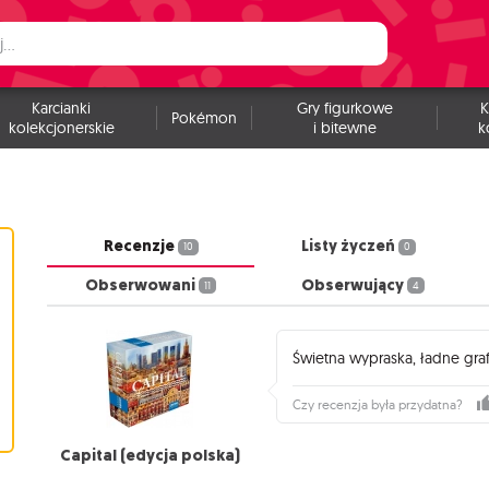
Karcianki
Gry figurkowe
K
Pokémon
kolekcjonerskie
i bitewne
k
Recenzje
Listy życzeń
10
0
Obserwowani
Obserwujący
11
4
Świetna wypraska, ładne graf
Czy recenzja była przydatna?
Capital (edycja polska)