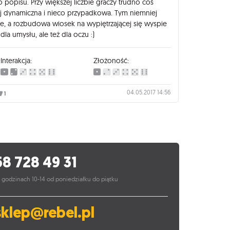
o popisu. Przy większej liczbie graczy trudno coś
iej dynamiczna i nieco przypadkowa. Tym niemniej
ie, a rozbudowa wiosek na wypiętrzającej się wyspie
dla umysłu, ale też dla oczu :)
Interakcja:
Złożoność:
04.05.2017 14:56
1
58 728 49 31
 godzinach 10-14 od poniedziałku do piątku
sklep@rebel.pl