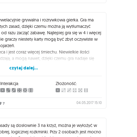
rewelacyjnie grywalna i rozrywkowa gierka. Gra ma
istych zasad, dzięki czemu można ją wytłumaczyć
od razu zacząć zabawę. Najlepiej gra się w 4 i więcej
bie graczy niestety karty mogą być zbyt oczywiste w
ojarzeń.
ca i jest coraz więcej śmiechu. Niewielkie ilości
dzają, a mogą nawet, dzięki czemu gra nadaje się
iwie.
czytaj dalej...
a w zasadzie znaczenia - wystarczy umówić się na
póki karty się nie skończą. Punktacja i zwycięstwo i
Interakcja:
Złożoność:
bo najbardziej wciąga wymyślanie i odgadywanie
jest świetna jako towarzyska zabawa, spisuje się
04.05.2017 15:10
y cięższymi tytułami albo wtedy, gdy zmęczone
7
jmować się grami o bardziej skomplikowanych
 Zasady są dosłownie 3 na krzyż, można je wyłożyć w
brej, logicznej rozkminki. Przy 2 osobach jest mocno