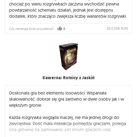
chociaż po wielu rozgrywkach zaczyna wychodzić pewna
powtarzalność schematu działań, jednak jest dostępny
dodatek, który znacząco zwiększa liczbę wariantów rozgrywki.
28.11.2016 16:09
Czy recenzja była przydatna?
6
Kawerna: Rolnicy z Jaskiń
Doskonała gra bez elementu losowości. Wspaniała
skalowalność, dobrze się gra zarówno w dwie osoby jak i w
większym gronie.
Każda rozgrywka wygląda inaczej, nie ma jednej drogi do
zwycięstwa. Dość mała interakcja pomiędzy graczami, polega
ona głównie na zajmowaniu pól innym graczom oraz
zabieraniu ulepszeń.