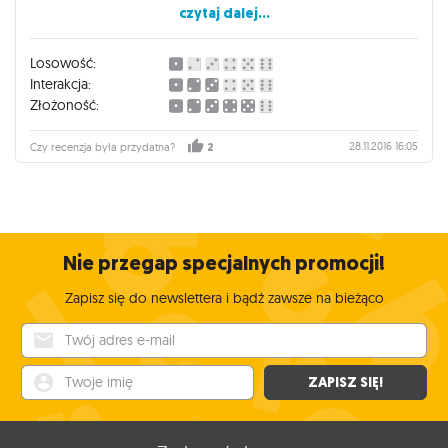
czytaj dalej...
Pudełko wypełnione po brzegi kartami, surowcami,
kartonikami. Bardzo dobrze stworzyć sobie organizer do
Losowość:
Kawerny, bo znacząco przyspiesza to proces rozkładania i
Interakcja:
składania gry.
Złożoność:
28.11.2016 16:05
Czy recenzja była przydatna?
2
Nie przegap specjalnych promocji!
Zapisz się do newslettera i bądź zawsze na bieżąco
Twój adres e-mail
Twoje imię
ZAPISZ SIĘ!