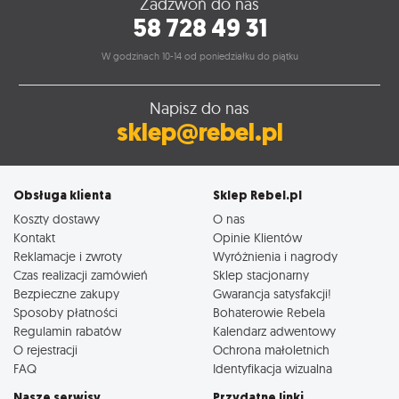
Zadzwoń do nas
58 728 49 31
W godzinach 10-14 od poniedziałku do piątku
Napisz do nas
sklep@rebel.pl
Obsługa klienta
Sklep Rebel.pl
Koszty dostawy
O nas
Kontakt
Opinie Klientów
Reklamacje i zwroty
Wyróżnienia i nagrody
Czas realizacji zamówień
Sklep stacjonarny
Bezpieczne zakupy
Gwarancja satysfakcji!
Sposoby płatności
Bohaterowie Rebela
Regulamin rabatów
Kalendarz adwentowy
O rejestracji
Ochrona małoletnich
FAQ
Identyfikacja wizualna
Nasze serwisy
Przydatne linki