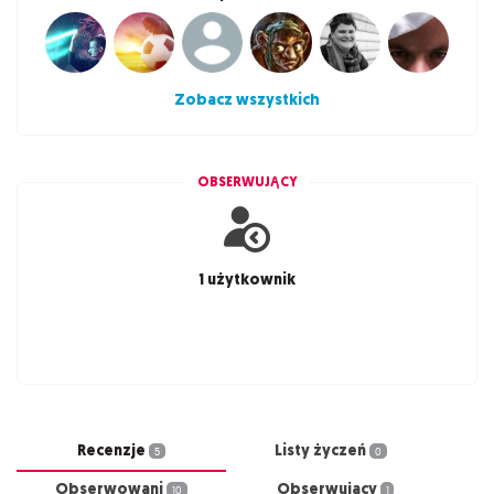
Zobacz wszystkich
OBSERWUJĄCY
1 użytkownik
Recenzje
Listy życzeń
5
0
Obserwowani
Obserwujący
10
1