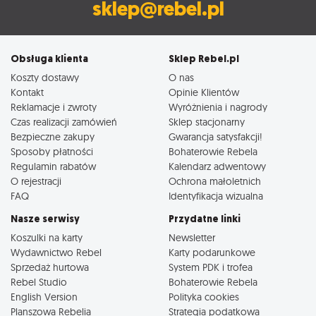
sklep@rebel.pl
Obsługa klienta
Sklep Rebel.pl
Koszty dostawy
O nas
Kontakt
Opinie Klientów
Reklamacje i zwroty
Wyróżnienia i nagrody
Czas realizacji zamówień
Sklep stacjonarny
Bezpieczne zakupy
Gwarancja satysfakcji!
Sposoby płatności
Bohaterowie Rebela
Regulamin rabatów
Kalendarz adwentowy
O rejestracji
Ochrona małoletnich
FAQ
Identyfikacja wizualna
Nasze serwisy
Przydatne linki
Koszulki na karty
Newsletter
Wydawnictwo Rebel
Karty podarunkowe
Sprzedaż hurtowa
System PDK i trofea
Rebel Studio
Bohaterowie Rebela
English Version
Polityka cookies
Planszowa Rebelia
Strategia podatkowa