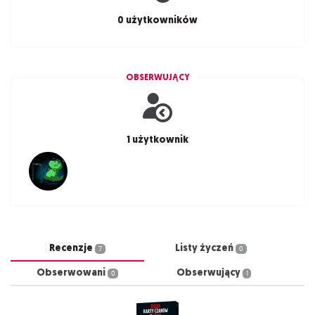
0 użytkowników
OBSERWUJĄCY
1 użytkownik
Recenzje
Listy życzeń
7
0
Obserwowani
Obserwujący
0
1