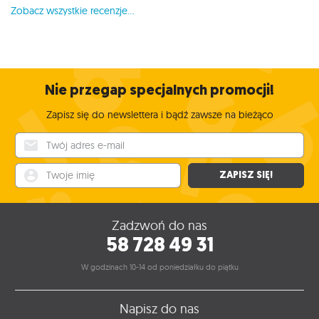
Zobacz wszystkie recenzje...
Nie przegap specjalnych promocji!
Zapisz się do newslettera i bądź zawsze na bieżąco
Twój adres e-mail
Twoje imię
ZAPISZ SIĘ!
Zadzwoń do nas
58 728 49 31
W godzinach 10-14 od poniedziałku do piątku
Napisz do nas