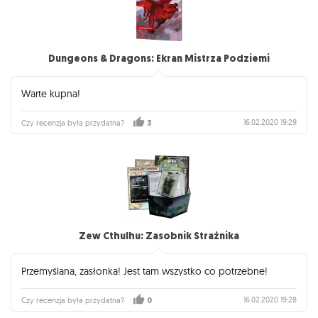
Dungeons & Dragons: Ekran Mistrza Podziemi
Warte kupna!
16.02.2020 19:29
Czy recenzja była przydatna?
3
Zew Cthulhu: Zasobnik Strażnika
Przemyślana, zasłonka! Jest tam wszystko co potrzebne!
16.02.2020 19:28
Czy recenzja była przydatna?
0