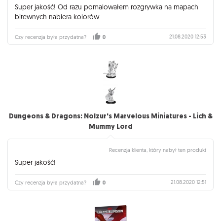
Super jakość! Od razu pomalowałem rozgrywka na mapach
bitewnych nabiera kolorów.
21.08.2020 12:53
Czy recenzja była przydatna?
0
Dungeons & Dragons: Nolzur's Marvelous Miniatures - Lich &
Mummy Lord
Recenzja klienta, który nabył ten produkt
Super jakość!
21.08.2020 12:51
Czy recenzja była przydatna?
0