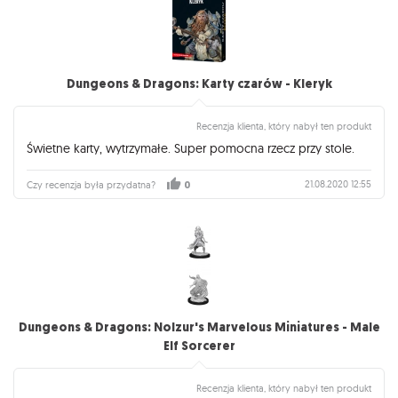
Dungeons & Dragons: Karty czarów - Kleryk
Recenzja klienta, który nabył ten produkt
Świetne karty, wytrzymałe. Super pomocna rzecz przy stole.
21.08.2020 12:55
Czy recenzja była przydatna?
0
Dungeons & Dragons: Nolzur's Marvelous Miniatures - Male
Elf Sorcerer
Recenzja klienta, który nabył ten produkt