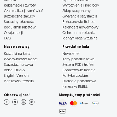
Reklamacje i zwroty
Wyróżnienia i nagrody
Czas realizacji zamówień
Sklep stacjonarny
Bezpieczne zakupy
Gwarancja satysfakcji!
Sposoby płatności
Bohaterowie Rebela
Regulamin rabatów
Kalendarz adwentowy
O rejestracji
Ochrona małoletnich
FAQ
Identyfikacja wizualna
Nasze serwisy
Przydatne linki
Koszulki na karty
Newsletter
Wydawnictwo Rebel
Karty podarunkowe
Sprzedaż hurtowa
System PDK i trofea
Rebel Studio
Bohaterowie Rebela
English Version
Polityka cookies
Planszowa Rebelia
Strategia podatkowa
Kariera w REBEL
Obserwuj nas!
Akceptujemy płatności