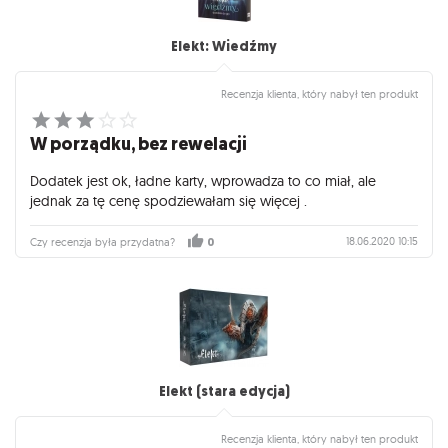
Elekt: Wiedźmy
Recenzja klienta, który nabył ten produkt
W porządku, bez rewelacji
Dodatek jest ok, ładne karty, wprowadza to co miał, ale
jednak za tę cenę spodziewałam się więcej .
18.06.2020 10:15
Czy recenzja była przydatna?
0
Elekt (stara edycja)
Recenzja klienta, który nabył ten produkt