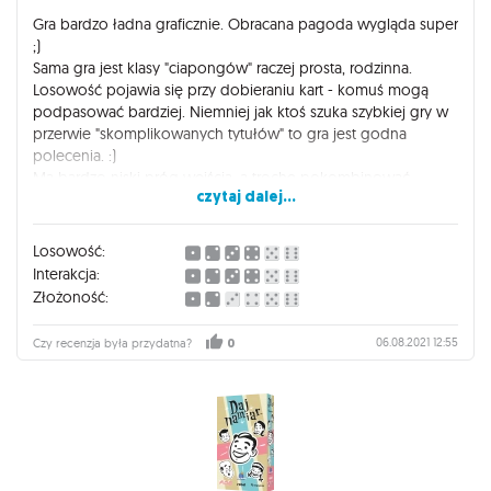
Gra bardzo ładna graficznie. Obracana pagoda wygląda super
;)
Sama gra jest klasy "ciapongów" raczej prosta, rodzinna.
Losowość pojawia się przy dobieraniu kart - komuś mogą
podpasować bardziej. Niemniej jak ktoś szuka szybkiej gry w
przerwie "skomplikowanych tytułów" to gra jest godna
polecenia. :)
Ma bardzo niski próg wejścia, a trochę pokombinować
czytaj dalej...
można, zasada z cofaniem punktów zwycięstwa jest ciekawym
mechanizmem i wprowadza interakcję z innymi graczami.
Tytuł dobrze się skaluje na dwie osoby.
Losowość:
Interakcja:
Złożoność:
06.08.2021 12:55
Czy recenzja była przydatna?
0