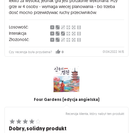
lekko za wysoka, jednak gra jest porzadnie wykonana. Przy
grze w 4 osoby - wymaga wiecej planowania - bo trzeba
dosć mocno przewidywac ruchy przeciwników.
Losowość:
Interakcja:
Złożoność:
01.04.2022 14:15
Czy recenzja była przydatna?
0
Four Gardens (edycja angielska)
Recenzja klienta, który nabył ten produkt
Dobry, solidny produkt