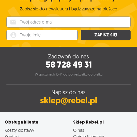
Zapisz się do newslettera i bądź zawsze na bieżąco
Twój adres e-mail
Twoje imię
ZAPISZ SIĘ!
Zadzwoń do nas
58 728 49 31
W godzinach 10-14 od poniedziałku do piątku
Napisz do nas
sklep@rebel.pl
Obsługa klienta
Sklep Rebel.pl
Koszty dostawy
O nas
Kontakt
Opinie Klientów