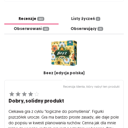
Recenzje
Listy życzeń
383
0
Obserwowani
Obserwujący
183
35
Beez (edycja polska)
Recenzja klienta, który nabył ten produkt
Dobry, solidny produkt
Ciekawa gra z cyklu "logiczne do pomyślenia". Figurki
pszczółek urocze. Gra ma bardzo proste zasady, ale daje pole
do popsiu w kwesti planowania ruchów. Cenna jak dla mnie