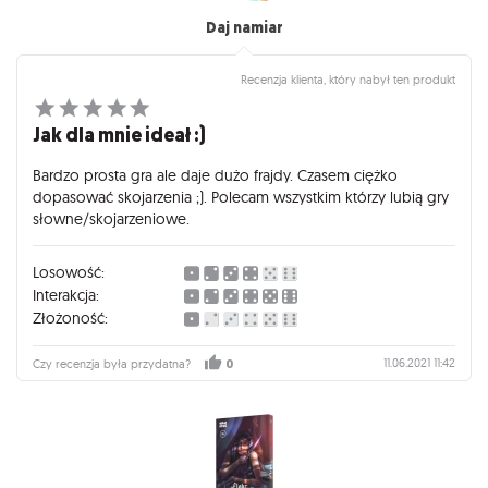
Daj namiar
Recenzja klienta, który nabył ten produkt
Jak dla mnie ideał :)
Bardzo prosta gra ale daje dużo frajdy. Czasem ciężko
dopasować skojarzenia ;). Polecam wszystkim którzy lubią gry
słowne/skojarzeniowe.
Losowość:
Interakcja:
Złożoność:
11.06.2021 11:42
Czy recenzja była przydatna?
0