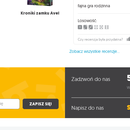
fajna gra rodzinna
Kroniki zamku Avel
Losowość:
Czy recenzja była przydatna?
Zobacz wszystkie recenzje...
Zadzwoń do nas
W
ZAPISZ SIĘ!
Napisz do nas