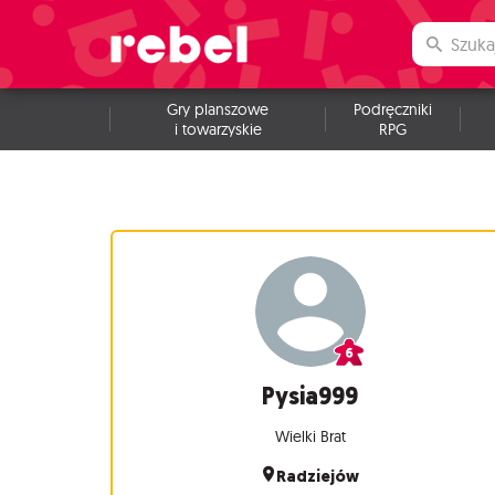
Gry planszowe
Podręczniki
i towarzyskie
RPG
Pysia999
Wielki Brat
Radziejów