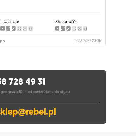
Interakcja:
Złożoność:
15.08.2022 20:06
0
58 728 49 31
 godzinach 10-14 od poniedziałku do piątku
sklep@rebel.pl