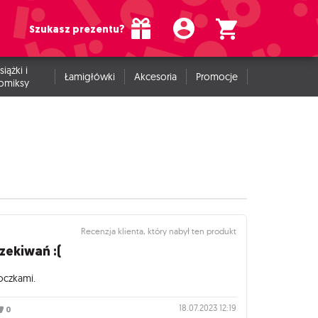
Szukasz prezentu?
siążki i
Łamigłówki
Akcesoria
Promocje
omiksy
Recenzja klienta, który nabył ten produkt
zekiwań :(
oczkami.
18.07.2023 12:19
0