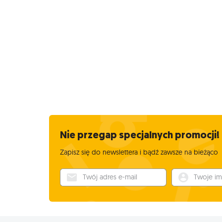
Nie przegap specjalnych promocji!
Zapisz się do newslettera i bądź zawsze na bieżąco
Twój adres e-mail
Twoje imię