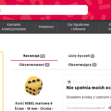
Karcianki
Gry figurkowe
K
Pokémon
kolekcjonerskie
i bitewne
k
Recenzje
Listy życzeń
58
0
Obserwowani
Obserwujący
10
12
Nie spełnia moich oc
Dostałem kostkę z czarnymi 
Kość REBEL matowa 6
Ścian - 16 mm - Oczka -
Czy recenzja była przydatna?