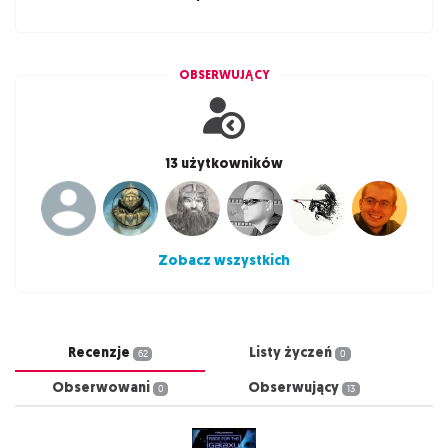
OBSERWUJĄCY
13 użytkowników
Zobacz wszystkich
Recenzje
Listy życzeń
62
0
Obserwowani
Obserwujący
0
13