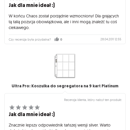
Jak dla mnie ideał :)
W końcu Chaos został porządnie wzmocniony! Dla grających
tą talią pozycja obowiązkowa, ale i inni mogą znaleźć tu coś
ciekawego.
28.04.2011 12:55
Czy recenzja była przydatna?
0
Ultra Pro: Koszulka do segregatora na 9 kart Platinum
Recenzja klienta, który nabył ten produkt
Jak dla mnie ideał :)
Znacznie lepszy odpowiednik tańszej wersji silver. Warto