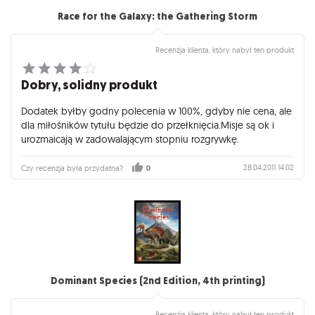
Race for the Galaxy: the Gathering Storm
Recenzja klienta, który nabył ten produkt
Dobry, solidny produkt
Dodatek byłby godny polecenia w 100%, gdyby nie cena, ale
dla miłośników tytułu będzie do przełknięcia.Misje są ok i
urozmaicają w zadowalającym stopniu rozgrywkę.
28.04.2011 14:02
Czy recenzja była przydatna?
0
Dominant Species (2nd Edition, 4th printing)
Recenzja klienta, który nabył ten produkt