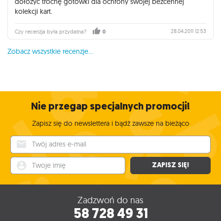
dołożyć trochę gotówki dla ochrony swojej bezcennej
kolekcji kart.
28.04.2011 12:53
Czy recenzja była przydatna?
0
Zobacz wszystkie recenzje...
Nie przegap specjalnych promocji!
Zapisz się do newslettera i bądź zawsze na bieżąco
Twój adres e-mail
Twoje imię
ZAPISZ SIĘ!
Zadzwoń do nas
58 728 49 31