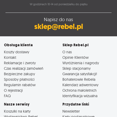
W godzinach 10-14 od poniedziałku do piątku
Napisz do nas
sklep@rebel.pl
Obsługa klienta
Sklep Rebel.pl
Koszty dostawy
O nas
Kontakt
Opinie Klientów
Reklamacje i zwroty
Wyróżnienia i nagrody
Czas realizacji zamówień
Sklep stacjonarny
Bezpieczne zakupy
Gwarancja satysfakcji!
Sposoby płatności
Bohaterowie Rebela
Regulamin rabatów
Kalendarz adwentowy
O rejestracji
Ochrona małoletnich
FAQ
Identyfikacja wizualna
Nasze serwisy
Przydatne linki
Koszulki na karty
Newsletter
Wydawnictwo Rebel
Karty podarunkowe