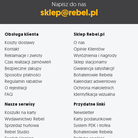
Napisz do nas
sklep@rebel.pl
Obsługa klienta
Sklep Rebel.pl
Koszty dostawy
O nas
Kontakt
Opinie Klientów
Reklamacje i zwroty
Wyróżnienia i nagrody
Czas realizacji zamówień
Sklep stacjonarny
Bezpieczne zakupy
Gwarancja satysfakcji!
Sposoby płatności
Bohaterowie Rebela
Regulamin rabatów
Kalendarz adwentowy
O rejestracji
Ochrona małoletnich
FAQ
Identyfikacja wizualna
Nasze serwisy
Przydatne linki
Koszulki na karty
Newsletter
Wydawnictwo Rebel
Karty podarunkowe
Sprzedaż hurtowa
System PDK i trofea
Rebel Studio
Bohaterowie Rebela