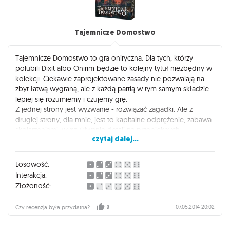
Tajemnicze Domostwo
Tajemnicze Domostwo to gra oniryczna. Dla tych, którzy
polubili Dixit albo Onirim będzie to kolejny tytuł niezbędny w
kolekcji. Ciekawie zaprojektowane zasady nie pozwalają na
zbyt łatwą wygraną, ale z każdą partią w tym samym składzie
lepiej się rozumiemy i czujemy grę.
Z jednej strony jest wyzwanie - rozwiązać zagadki. Ale z
drugiej strony, dla mnie, jest to kapitalne odprężenie, zabawa
skojarzeniami, wyszukiwanie detali na przepięknych
czytaj dalej...
ilustracjach i powiązań z osobowością Ducha.
Zachęcam, bo warto poznać wyjątkowo oryginalną grę!
Losowość:
Interakcja:
Złożoność:
07.05.2014 20:02
Czy recenzja była przydatna?
2