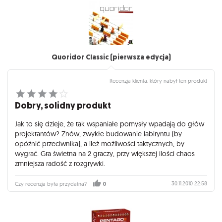
Quoridor Classic (pierwsza edycja)
Recenzja klienta, który nabył ten produkt
Dobry, solidny produkt
Jak to się dzieje, że tak wspaniałe pomysły wpadają do głów
projektantów? Znów, zwykłe budowanie labiryntu (by
opóźnić przeciwnika), a ileż możliwości taktycznych, by
wygrać. Gra świetna na 2 graczy, przy większej ilości chaos
zmniejsza radość z rozgrywki.
30.11.2010 22:58
Czy recenzja była przydatna?
0