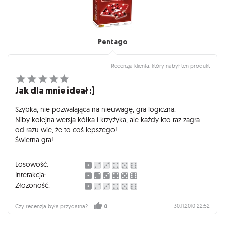
Pentago
Recenzja klienta, który nabył ten produkt
Jak dla mnie ideał :)
Szybka, nie pozwalająca na nieuwagę, gra logiczna.
Niby kolejna wersja kółka i krzyżyka, ale każdy kto raz zagra
od razu wie, że to coś lepszego!
Świetna gra!
Losowość:
Interakcja:
Złożoność:
30.11.2010 22:52
Czy recenzja była przydatna?
0