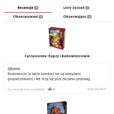
Recenzje
Listy życzeń
17
0
Obserwowani
Obserwujący
15
14
Carcassonne: Kupcy i Budowniczowie
@Bartek
Budowniczy (a także świnka!) nie są meeplami
(poplecznikami) i NIE liczą się przy zliczaniu przewag.
13.05.2014 00:02
Czy recenzja była przydatna?
0