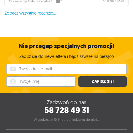
30.11.2010 22:48
Czy recenzja była przydatna?
1
Zobacz wszystkie recenzje...
Nie przegap specjalnych promocji!
Zapisz się do newslettera i bądź zawsze na bieżąco
Twój adres e-mail
Twoje imię
ZAPISZ SIĘ!
Zadzwoń do nas
58 728 49 31
W godzinach 10-14 od poniedziałku do piątku