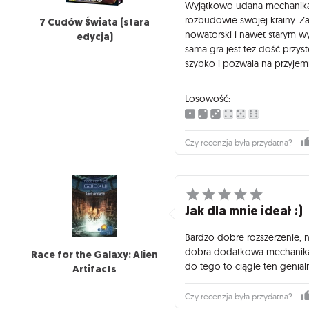
Wyjątkowo udana mechanika
rozbudowie swojej krainy. Zas
7 Cudów Świata (stara
nowatorski i nawet starym w
edycja)
sama gra jest też dość przys
szybko i pozwala na przyjem
Losowość:
Czy recenzja była przydatna?
Jak dla mnie ideał :)
Bardzo dobre rozszerzenie, n
dobra dodatkowa mechanika z
Race for the Galaxy: Alien
do tego to ciągle ten genia
Artifacts
Czy recenzja była przydatna?