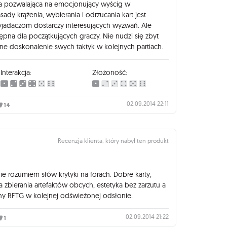
 pozwalająca na emocjonujący wyścig w
ady krążenia, wybierania i odrzucania kart jest
yjadaczom dostarczy interesujących wyzwań. Ale
tępna dla początkujących graczy. Nie nudzi się zbyt
ne doskonalenie swych taktyk w kolejnych partiach.
Interakcja:
Złożoność:
02.09.2014 22:11
14
Recenzja klienta, który nabył ten produkt
ie rozumiem słów krytyki na forach. Dobre karty,
bierania artefaktów obcych, estetyka bez zarzutu a
lny RFTG w kolejnej odświeżonej odsłonie.
02.09.2014 21:22
1