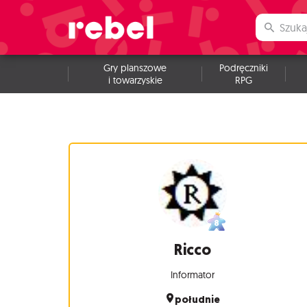
Gry planszowe
Podręczniki
i towarzyskie
RPG
Ricco
Informator
południe