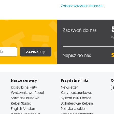
Zobacz wszystkie recenzje...
Zadzwoń do nas
W
ZAPISZ SIĘ!
Napisz do nas
Nasze serwisy
Przydatne linki
O
Koszulki na karty
Newsletter
Wydawnictwo Rebel
Karty podarunkowe
Sprzedaż hurtowa
System PDK i trofea
Rebel Studio
Bohaterowie Rebela
English Version
Polityka cookies
Planszowa Rebelia
Strategia podatkowa