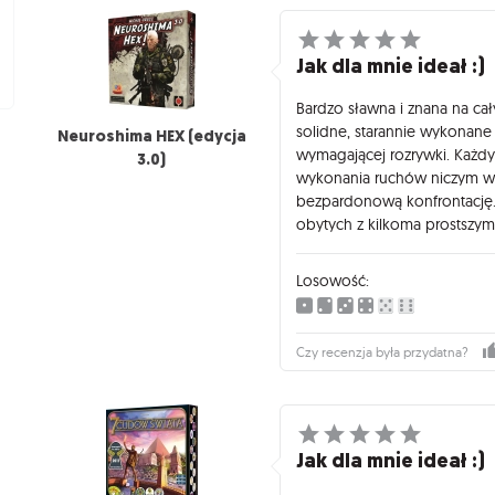
Jak dla mnie ideał :)
Bardzo sławna i znana na ca
solidne, starannie wykonan
Neuroshima HEX (edycja
wymagającej rozrywki. Każdy
3.0)
wykonania ruchów niczym w 
bezpardonową konfrontację. 
obytych z kilkoma prostszymi
Losowość:
Czy recenzja była przydatna?
Jak dla mnie ideał :)