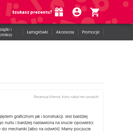
Szukasz prezentu?
siążki i
Łamigłówki
Akcesoria
Promocje
omiksy
Recenzja klienta, który nabył ten produkt
dem graficznym jak i konstrukcji. Jest bardziej
o nurtu i bardziej nastawiona na snucie opowieści.
 do mechaniki (albo na odwrót). Mamy poczucie