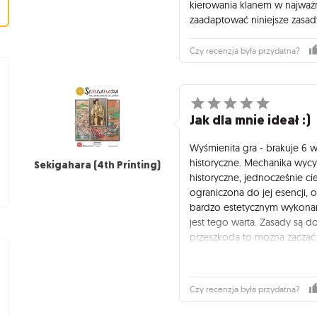
kierowania klanem w najważ
zaadaptować niniejsze zasad
Czy recenzja była przydatna?
Jak dla mnie ideał :)
Wyśmienita gra - brakuje 6 w
historyczne. Mechanika wyc
Sekigahara (4th Printing)
historyczne, jednocześnie c
ograniczona do jej esencji, o
bardzo estetycznym wykonan
jest tego warta. Zasady są doś
przeszkoda to można zacząć 
czy też w młodym wieku i dos
Go.
Czy recenzja była przydatna?