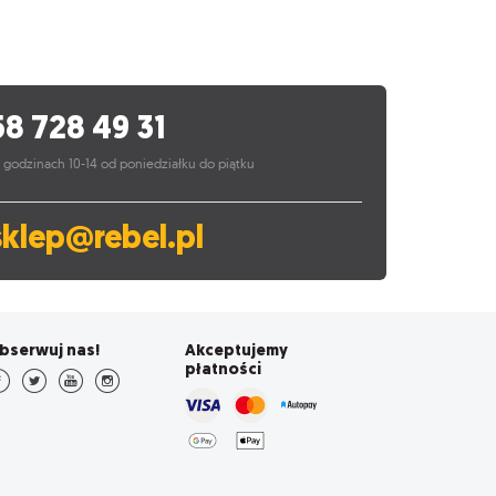
58 728 49 31
 godzinach 10-14 od poniedziałku do piątku
sklep@rebel.pl
bserwuj nas!
Akceptujemy
płatności