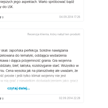
niejszych jego aspektach. Warto spróbować bądź
y do L5K.
04.09.2014 17:26
3
Recenzja klienta, który nabył ten produkt
 skali. Japońska perfekcja. Solidne nawiązania
yzelowana do tematyki, oddająca wydarzenia
iekawa i dająca przyjemność grania. Gra wojenna
ddziały, blef, taktyka, rozstrzyganie starć. Wszystko w
iu. Cena wysoka jak na planszówkę ale uważam, że
ć proste i jeśli tylko klimat wojenny nie jest
w nią grać z niewielkim doświadczeniem jako gracz
konalić swoje posunięcia z partii na partię niczym
czytaj dalej...
02.09.2014 22:28
3