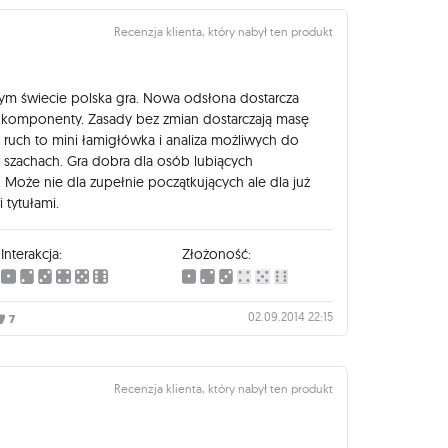
Recenzja klienta, który nabył ten produkt
łym świecie polska gra. Nowa odsłona dostarcza
e komponenty. Zasady bez zmian dostarczają masę
 ruch to mini łamigłówka i analiza możliwych do
szachach. Gra dobra dla osób lubiących
Może nie dla zupełnie początkujących ale dla już
 tytułami.
Interakcja:
Złożoność:
02.09.2014 22:15
7
Recenzja klienta, który nabył ten produkt