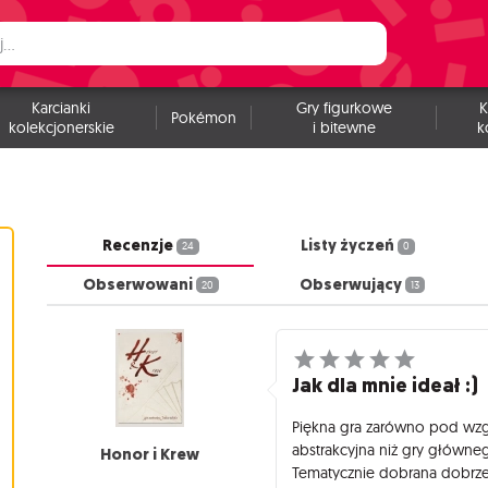
Karcianki
Gry figurkowe
K
Pokémon
kolekcjonerskie
i bitewne
k
Recenzje
Listy życzeń
24
0
Obserwowani
Obserwujący
20
13
Jak dla mnie ideał :)
Piękna gra zarówno pod wzglę
abstrakcyjna niż gry główneg
Honor i Krew
Tematycznie dobrana dobrze