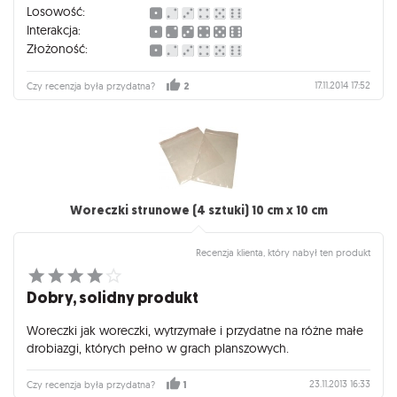
Losowość:
Interakcja:
Złożoność:
17.11.2014 17:52
Czy recenzja była przydatna?
2
Woreczki strunowe (4 sztuki) 10 cm x 10 cm
Recenzja klienta, który nabył ten produkt
Dobry, solidny produkt
Woreczki jak woreczki, wytrzymałe i przydatne na różne małe
drobiazgi, których pełno w grach planszowych.
23.11.2013 16:33
Czy recenzja była przydatna?
1