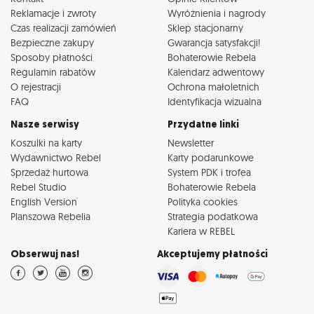
Reklamacje i zwroty
Wyróżnienia i nagrody
Czas realizacji zamówień
Sklep stacjonarny
Bezpieczne zakupy
Gwarancja satysfakcji!
Sposoby płatności
Bohaterowie Rebela
Regulamin rabatów
Kalendarz adwentowy
O rejestracji
Ochrona małoletnich
FAQ
Identyfikacja wizualna
Nasze serwisy
Przydatne linki
Koszulki na karty
Newsletter
Wydawnictwo Rebel
Karty podarunkowe
Sprzedaż hurtowa
System PDK i trofea
Rebel Studio
Bohaterowie Rebela
English Version
Polityka cookies
Planszowa Rebelia
Strategia podatkowa
Kariera w REBEL
Obserwuj nas!
Akceptujemy płatności