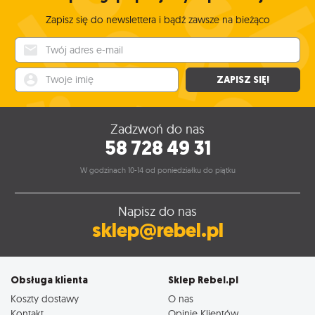
Zapisz się do newslettera i bądź zawsze na bieżąco
Twój adres e-mail
Twoje imię
ZAPISZ SIĘ!
Zadzwoń do nas
58 728 49 31
W godzinach 10-14 od poniedziałku do piątku
Napisz do nas
sklep@rebel.pl
Obsługa klienta
Sklep Rebel.pl
Koszty dostawy
O nas
Kontakt
Opinie Klientów