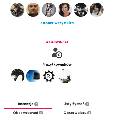
Zobacz wszystkich
OBSERWUJĄCY
4 użytkowników
Recenzje
Listy życzeń
8
0
Obserwowani
Obserwujący
16
4