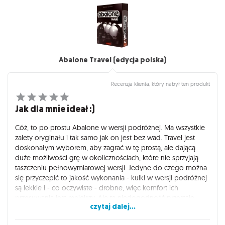
Abalone Travel (edycja polska)
Recenzja klienta, który nabył ten produkt
Jak dla mnie ideał :)
Cóż, to po prostu Abalone w wersji podróżnej. Ma wszystkie
zalety oryginału i tak samo jak on jest bez wad. Travel jest
doskonałym wyborem, aby zagrać w tę prostą, ale dającą
duże możliwości grę w okolicznościach, które nie sprzyjają
taszczeniu pełnowymiarowej wersji. Jedyne do czego można
się przyczepić to jakość wykonania - kulki w wersji podróżnej
są lekkie i - co oczywiste - drobne, więc komfort ich
przesuwania jest mniejszy. Ale ta niedogodność przestaje
czytaj dalej...
mieć znaczenie w czasie zajmującej rozgrywki na
niezajmującym wykładzie albo długiej podróży pociągiem.