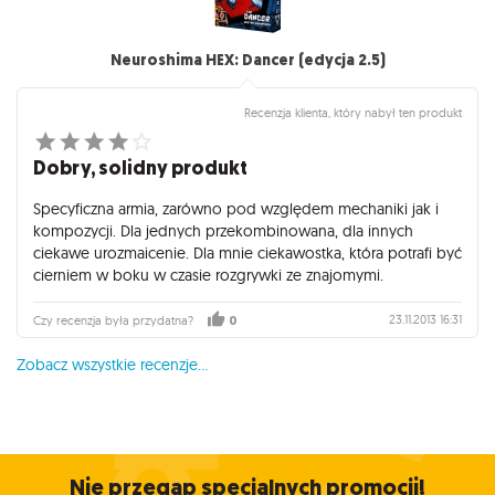
Neuroshima HEX: Dancer (edycja 2.5)
Recenzja klienta, który nabył ten produkt
Dobry, solidny produkt
Specyficzna armia, zarówno pod względem mechaniki jak i
kompozycji. Dla jednych przekombinowana, dla innych
ciekawe urozmaicenie. Dla mnie ciekawostka, która potrafi być
cierniem w boku w czasie rozgrywki ze znajomymi.
23.11.2013 16:31
Czy recenzja była przydatna?
0
Zobacz wszystkie recenzje...
Nie przegap specjalnych promocji!