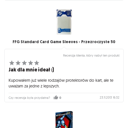
FFG Standard Card Game Sleeves - Przezroczyste 50
Recenzja klienta, który nabył ten produkt
Jak dla mnie ideał :)
Kupowałem już wiele rodzajów protektorów do kart, ale te
uważam za jedne z lepszych.
23.11.2013 16:32
Czy recenzja była przydatna?
0