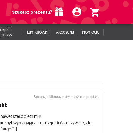
Szukasz prezentu?
siążki i
Łamigłówki
Akcesoria
Promocje
omiksy
Recenzja klienta, który nabył ten produkt
ukt
(nawet sześcioletnimi)!
 niezbyt wymagająca - decyzje dość oczywiste, ale
"target" :)