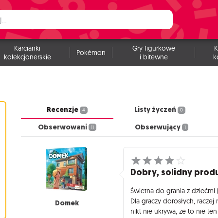
Karcianki
Gry figurkowe
K
Pokémon
kolekcjonerskie
i bitewne
k
Recenzje
Listy życzeń
4
0
Obserwowani
Obserwujący
11
1
Dobry, solidny prod
Świetna do grania z dziećmi 
Dla graczy dorosłych, raczej
Domek
nikt nie ukrywa, że to nie ten 