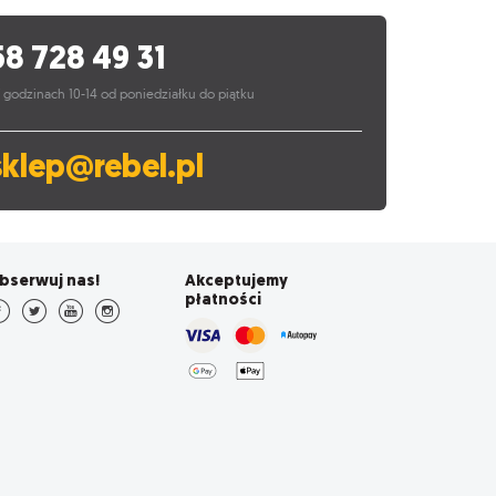
58 728 49 31
 godzinach 10-14 od poniedziałku do piątku
sklep@rebel.pl
bserwuj nas!
Akceptujemy
płatności