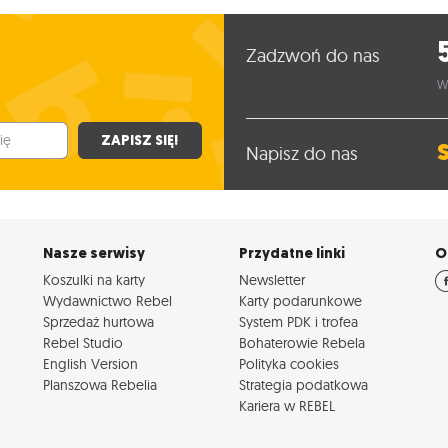
Zadzwoń do nas
W
ZAPISZ SIĘ!
Napisz do nas
Nasze serwisy
Przydatne linki
O
Koszulki na karty
Newsletter
Wydawnictwo Rebel
Karty podarunkowe
Sprzedaż hurtowa
System PDK i trofea
Rebel Studio
Bohaterowie Rebela
English Version
Polityka cookies
Planszowa Rebelia
Strategia podatkowa
Kariera w REBEL