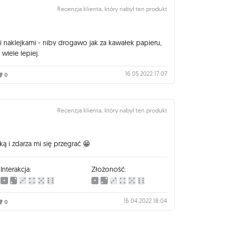
Recenzja klienta, który nabył ten produkt
 naklejkami - niby drogawo jak za kawałek papieru,
 wiele lepiej.
16.05.2022 17:07
0
Recenzja klienta, który nabył ten produkt
ką i zdarza mi się przegrać 😁
Interakcja:
Złożoność:
16.04.2022 18:04
0