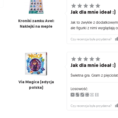
Jak dla mnie ideał :)
Kroniki zamku Avel:
Jak to zwykle z dodatkowymi
Naklejki na meple
ale figurki z nimi wyglądają o
Czy recenzja była przydatna?
Jak dla mnie ideał :)
Świetna gra. Gram z pięciolat
Via Magica (edycja
polska)
Losowość:
Czy recenzja była przydatna?