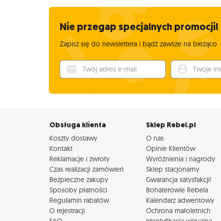
Nie przegap specjalnych promocji!
Zapisz się do newslettera i bądź zawsze na bieżąco
Twój adres e-mail
Twoje imię
Obsługa klienta
Sklep Rebel.pl
Koszty dostawy
O nas
Kontakt
Opinie Klientów
Reklamacje i zwroty
Wyróżnienia i nagrody
Czas realizacji zamówień
Sklep stacjonarny
Bezpieczne zakupy
Gwarancja satysfakcji!
Sposoby płatności
Bohaterowie Rebela
Regulamin rabatów
Kalendarz adwentowy
O rejestracji
Ochrona małoletnich
FAQ
Identyfikacja wizualna