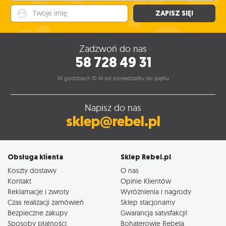
Twoje imię
ZAPISZ SIĘ!
Zadzwoń do nas
58 728 49 31
W godzinach 10-14 od poniedziałku do piątku
Napisz do nas
sklep@rebel.pl
Obsługa klienta
Sklep Rebel.pl
Koszty dostawy
O nas
Kontakt
Opinie Klientów
Reklamacje i zwroty
Wyróżnienia i nagrody
Czas realizacji zamówień
Sklep stacjonarny
Bezpieczne zakupy
Gwarancja satysfakcji!
Sposoby płatności
Bohaterowie Rebela