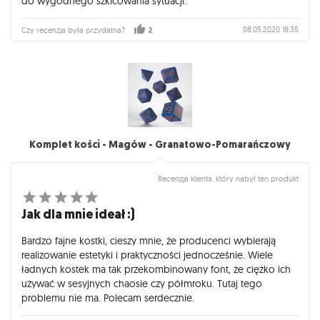
do wygodnego szkicowania sytuacji.
08.05.2020 18:35
Czy recenzja była przydatna?
2
Komplet kości - Magów - Granatowo-Pomarańczowy
Recenzja klienta, który nabył ten produkt
Jak dla mnie ideał :)
Bardzo fajne kostki, cieszy mnie, że producenci wybierają
realizowanie estetyki i praktyczności jednocześnie. Wiele
ładnych kostek ma tak przekombinowany font, że ciężko ich
używać w sesyjnych chaosie czy półmroku. Tutaj tego
problemu nie ma. Polecam serdecznie.