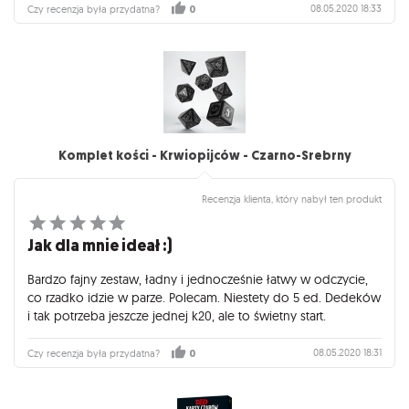
08.05.2020 18:33
Czy recenzja była przydatna?
0
Komplet kości - Krwiopijców - Czarno-Srebrny
Recenzja klienta, który nabył ten produkt
Jak dla mnie ideał :)
Bardzo fajny zestaw, ładny i jednocześnie łatwy w odczycie,
co rzadko idzie w parze. Polecam. Niestety do 5 ed. Dedeków
i tak potrzeba jeszcze jednej k20, ale to świetny start.
08.05.2020 18:31
Czy recenzja była przydatna?
0