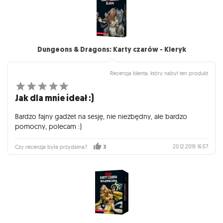
Dungeons & Dragons: Karty czarów - Kleryk
Recenzja klienta, który nabył ten produkt
Jak dla mnie ideał :)
Bardzo fajny gadżet na sesję, nie niezbędny, ale bardzo
pomocny, polecam :)
20.12.2019 16:57
Czy recenzja była przydatna?
3