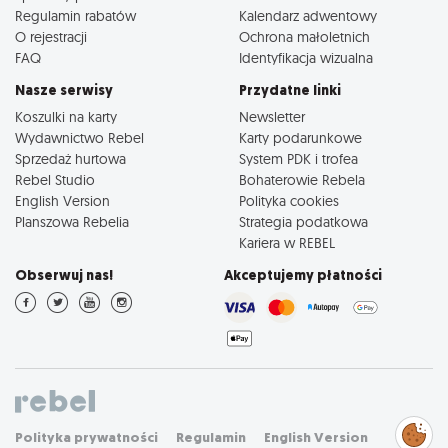
Regulamin rabatów
Kalendarz adwentowy
O rejestracji
Ochrona małoletnich
FAQ
Identyfikacja wizualna
Nasze serwisy
Przydatne linki
Koszulki na karty
Newsletter
Wydawnictwo Rebel
Karty podarunkowe
Sprzedaż hurtowa
System PDK i trofea
Rebel Studio
Bohaterowie Rebela
English Version
Polityka cookies
Planszowa Rebelia
Strategia podatkowa
Kariera w REBEL
Obserwuj nas!
Akceptujemy płatności
Zarządzaj
Polityka prywatności
Regulamin
English Version
preferencjami
cookies