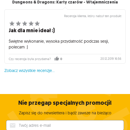
Dungeons & Dragons: Karty czarów - Wtajemniczenia
Recenzja klienta, który nabył ten produkt
Jak dla mnie ideał :)
Świętne wykonanie, wysoka przydatność podczas sesji,
polecam :)
20.12.2019 16:56
Czy recenzja była przydatna?
0
Zobacz wszystkie recenzje...
Nie przegap specjalnych promocji!
Zapisz się do newslettera i bądź zawsze na bieżąco
Twój adres e-mail