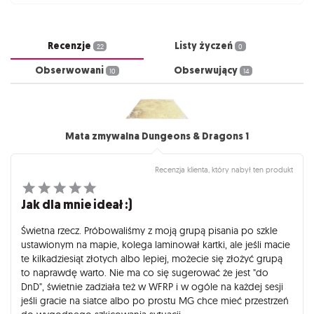
Recenzje
Listy życzeń
22
0
Obserwowani
Obserwujący
10
14
Mata zmywalna Dungeons & Dragons 1
Recenzja klienta, który nabył ten produkt
Jak dla mnie ideał :)
Świetna rzecz. Próbowaliśmy z moją grupą pisania po szkle
ustawionym na mapie, kolega laminował kartki, ale jeśli macie
te kilkadziesiąt złotych albo lepiej, możecie się złożyć grupą
to naprawdę warto. Nie ma co się sugerować że jest "do
DnD", świetnie zadziała też w WFRP i w ogóle na każdej sesji
jeśli gracie na siatce albo po prostu MG chce mieć przestrzeń