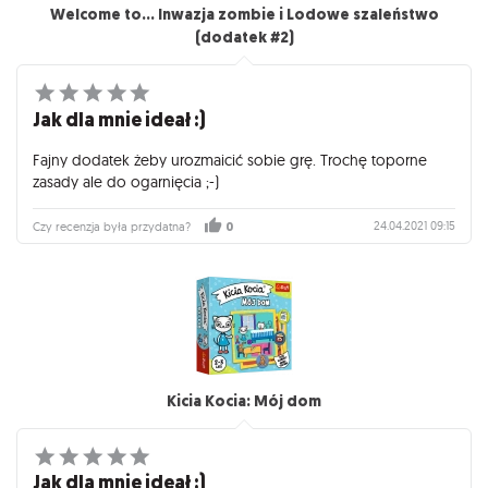
Welcome to... Inwazja zombie i Lodowe szaleństwo
(dodatek #2)
Jak dla mnie ideał :)
Fajny dodatek żeby urozmaicić sobie grę. Trochę toporne
zasady ale do ogarnięcia ;-)
24.04.2021 09:15
Czy recenzja była przydatna?
0
Kicia Kocia: Mój dom
Jak dla mnie ideał :)