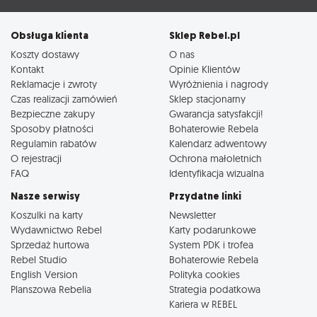
Obsługa klienta
Sklep Rebel.pl
Koszty dostawy
O nas
Kontakt
Opinie Klientów
Reklamacje i zwroty
Wyróżnienia i nagrody
Czas realizacji zamówień
Sklep stacjonarny
Bezpieczne zakupy
Gwarancja satysfakcji!
Sposoby płatności
Bohaterowie Rebela
Regulamin rabatów
Kalendarz adwentowy
O rejestracji
Ochrona małoletnich
FAQ
Identyfikacja wizualna
Nasze serwisy
Przydatne linki
Koszulki na karty
Newsletter
Wydawnictwo Rebel
Karty podarunkowe
Sprzedaż hurtowa
System PDK i trofea
Rebel Studio
Bohaterowie Rebela
English Version
Polityka cookies
Planszowa Rebelia
Strategia podatkowa
Kariera w REBEL