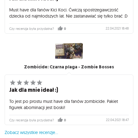
Must have dla fanów Kici Koci. Ćwiczą spostrzegawczość
dziecka od najmłodszych lat. Nie zastanawiać się tylko brać :D
22.04.2021 18:48
Czy recenzja była przydatna?
0
Zombicide: Czarna plaga - Zombie Bosses
Jak dla mnie ideał :)
To jest po prostu must have dla fanów zombicide. Pakiet
figurek abominacji jest boski!
22.04.2021 18:47
Czy recenzja była przydatna?
0
Zobacz wszystkie recenzje...