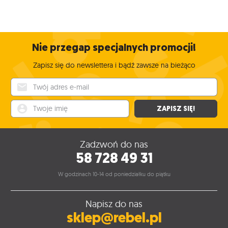
Nie przegap specjalnych promocji!
Zapisz się do newslettera i bądź zawsze na bieżąco
Twój adres e-mail
Twoje imię
ZAPISZ SIĘ!
Zadzwoń do nas
58 728 49 31
W godzinach 10-14 od poniedziałku do piątku
Napisz do nas
sklep@rebel.pl