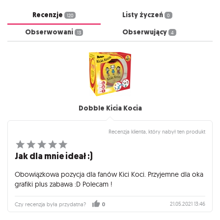
Recenzje
Listy życzeń
120
0
Obserwowani
Obserwujący
13
4
Dobble Kicia Kocia
Recenzja klienta, który nabył ten produkt
Jak dla mnie ideał :)
Obowiązkowa pozycja dla fanów Kici Koci. Przyjemne dla oka
grafiki plus zabawa :D Polecam !
21.05.2021 13:46
Czy recenzja była przydatna?
0