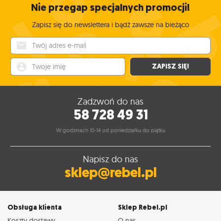
Nie przegap specjalnych promocji!
Zapisz się do newslettera i bądź zawsze na bieżąco
Twój adres e-mail
Twoje imię
ZAPISZ SIĘ!
Zadzwoń do nas
58 728 49 31
W godzinach 10-14 od poniedziałku do piątku
Napisz do nas
sklep@rebel.pl
Obsługa klienta
Sklep Rebel.pl
Koszty dostawy
O nas