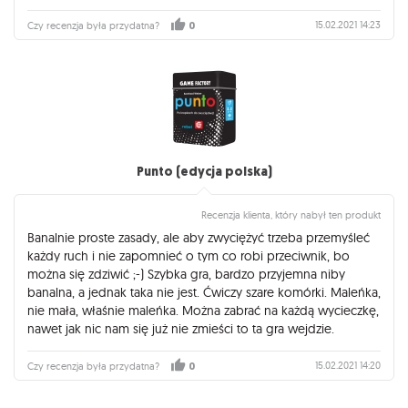
15.02.2021 14:23
Czy recenzja była przydatna?
0
Punto (edycja polska)
Recenzja klienta, który nabył ten produkt
Banalnie proste zasady, ale aby zwyciężyć trzeba przemyśleć
każdy ruch i nie zapomnieć o tym co robi przeciwnik, bo
można się zdziwić ;-) Szybka gra, bardzo przyjemna niby
banalna, a jednak taka nie jest. Ćwiczy szare komórki. Maleńka,
nie mała, właśnie maleńka. Można zabrać na każdą wycieczkę,
nawet jak nic nam się już nie zmieści to ta gra wejdzie.
15.02.2021 14:20
Czy recenzja była przydatna?
0