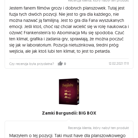
Recenzja klienta, który nabył ten produkt
Jestem fanem filmów grozy i dobrych planszowek. Tutaj jest
fuzja tych dwóch pozycji. Nie jest to gra dla każdego, nie
można nazwać ją familijną. Jest to gra dla Fana wyszukanych
emocji. Jeśli ktoś, choć raz chciał wcielić się w rolę naukowca i
ożywić Frankenstein'a to Abominacja Mu się spodoba. Czuć
ten klimat, grafika i zadania gry, sprawiają, że można poczuć
się jak w laboratorium. Pozycja nietuzinkowa, średni próg
wejścia, ale jak ktoś lubi ten klimat, to jest to petarda.
12.02.2021 17:11
Czy recenzja była przydatna?
0
Zamki Burgundii: BIG BOX
Recenzja klienta, który nabył ten produkt
Marzyłem o tej pozycji. Taki must have dla planszowkowego