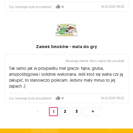
04.12.2020 09:28
Czy recenzja była przydatna?
0
Zamek Smoków - mata do gry
Recenzja klienta, który nabył ten produkt
Tak samo jak w przypadku mat graczy: fajna, gruba,
antypoślizgowa i solidnie wykonana. Jeśli ktoś się waha czy ją
zakupić, to stanowczo polecam. Jedyny mały minus to jej
zapach ;)
04.12.2020 09:22
Czy recenzja była przydatna?
0
«
2
3
»
1