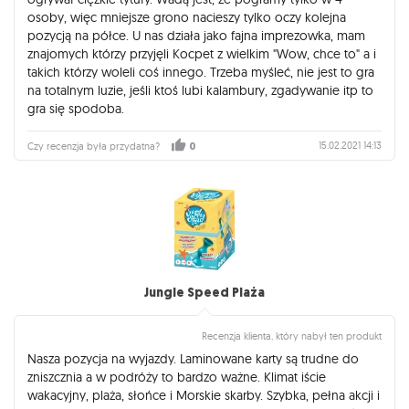
osoby, więc mniejsze grono nacieszy tylko oczy kolejna
pozycją na półce. U nas działa jako fajna imprezowka, mam
znajomych którzy przyjęli Kocpet z wielkim "Wow, chce to" a i
takich którzy woleli coś innego. Trzeba myśleć, nie jest to gra
na totalnym luzie, jeśli ktoś lubi kalambury, zgadywanie itp to
gra się spodoba.
15.02.2021 14:13
Czy recenzja była przydatna?
0
Jungle Speed Plaża
Recenzja klienta, który nabył ten produkt
Nasza pozycja na wyjazdy. Laminowane karty są trudne do
zniszcznia a w podróży to bardzo ważne. Klimat iście
wakacyjny, plaża, słońce i Morskie skarby. Szybka, pełna akcji i