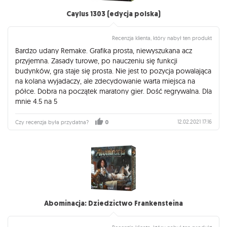
Caylus 1303 (edycja polska)
Recenzja klienta, który nabył ten produkt
Bardzo udany Remake. Grafika prosta, niewyszukana acz
przyjemna. Zasady turowe, po nauczeniu się funkcji
budynków, gra staje się prosta. Nie jest to pozycja powalająca
na kolana wyjadaczy, ale zdecydowanie warta miejsca na
półce. Dobra na początek maratony gier. Dość regrywalna. Dla
mnie 4.5 na 5
12.02.2021 17:16
Czy recenzja była przydatna?
0
Abominacja: Dziedzictwo Frankensteina