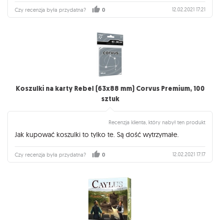
12.02.2021 17:21
Czy recenzja była przydatna?
0
Koszulki na karty Rebel (63x88 mm) Corvus Premium, 100
sztuk
Recenzja klienta, który nabył ten produkt
Jak kupować koszulki to tylko te. Są dość wytrzymałe.
12.02.2021 17:17
Czy recenzja była przydatna?
0