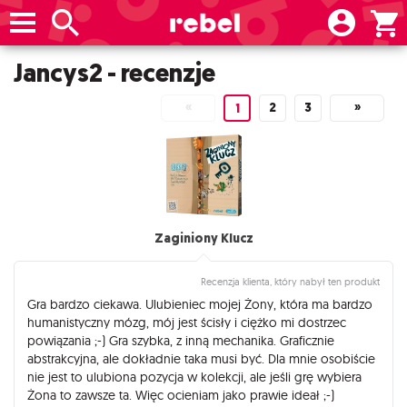
Jancys2 - recenzje
«
2
3
»
1
Zaginiony Klucz
Recenzja klienta, który nabył ten produkt
Gra bardzo ciekawa. Ulubieniec mojej Żony, która ma bardzo
humanistyczny mózg, mój jest ścisły i ciężko mi dostrzec
powiązania ;-) Gra szybka, z inną mechanika. Graficznie
abstrakcyjna, ale dokładnie taka musi być. Dla mnie osobiście
nie jest to ulubiona pozycja w kolekcji, ale jeśli grę wybiera
Żona to zawsze ta. Więc ocieniam jako prawie ideał ;-)