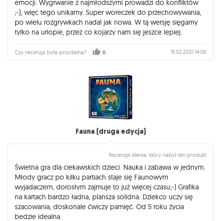
emocji. Wygrwanie z najmłodszymi prowadzi do konfliktów
;-), więc tego unikamy. Super woreczek do przechowywania,
po wielu rozgrywkach nadal jak nowa. W tą wersję sięgamy
tylko na urlopie, przez co kojarzy nam się jeszce lepiej.
15.02.2021 14:06
Czy recenzja była przydatna?
0
Fauna (druga edycja)
Recenzja klienta, który nabył ten produkt
Świetna gra dla ciekawskich dzieci. Nauka i zabawa w jednym.
Młody gracz po kilku partiach staje się Faunowym
wyjadaczem, dorosłym zajmuje to już więcej czasu;-) Grafika
na kartach bardzo ładna, plansza solidna. Dziekco uczy się
szacowania, doskonale ćwiczy pamięć. Od 5 roku życia
bedzie idealna.