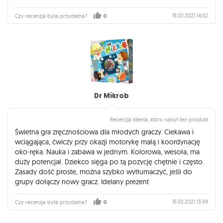
15.02.2021 14:02
Czy recenzja była przydatna?
0
Dr Mikrob
Recenzja klienta, który nabył ten produkt
Świetna gra zręcznościowa dla młodych graczy. Ciekawa i
wciągająca, ćwiczy przy okazji motorykę małą i koordynację
oko-ręka. Nauka i zabawa w jednym. Kolorowa, wesoła, ma
duży potencjał. Dziekco sięga po tą pozycję chętnie i często.
Zasady dość proste, można szybko wytłumaczyć, jeśli do
grupy dołączy nowy gracz. Idelany prezent
15.02.2021 13:59
Czy recenzja była przydatna?
0