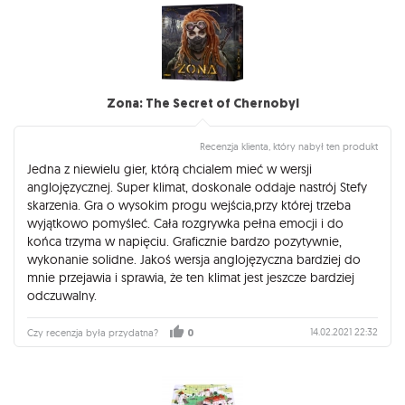
Zona: The Secret of Chernobyl
Recenzja klienta, który nabył ten produkt
Jedna z niewielu gier, którą chcialem mieć w wersji
anglojęzycznej. Super klimat, doskonale oddaje nastrój Stefy
skarzenia. Gra o wysokim progu wejścia,przy której trzeba
wyjątkowo pomyśleć. Cała rozgrywka pełna emocji i do
końca trzyma w napięciu. Graficznie bardzo pozytywnie,
wykonanie solidne. Jakoś wersja anglojęzyczna bardziej do
mnie przejawia i sprawia, że ten klimat jest jeszcze bardziej
odczuwalny.
14.02.2021 22:32
Czy recenzja była przydatna?
0