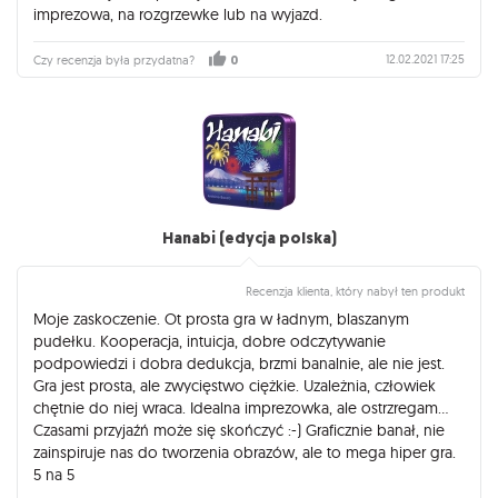
imprezowa, na rozgrzewke lub na wyjazd.
12.02.2021 17:25
Czy recenzja była przydatna?
0
Hanabi (edycja polska)
Recenzja klienta, który nabył ten produkt
Moje zaskoczenie. Ot prosta gra w ładnym, blaszanym
pudełku. Kooperacja, intuicja, dobre odczytywanie
podpowiedzi i dobra dedukcja, brzmi banalnie, ale nie jest.
Gra jest prosta, ale zwycięstwo ciężkie. Uzależnia, człowiek
chętnie do niej wraca. Idealna imprezowka, ale ostrzregam...
Czasami przyjaźń może się skończyć :-) Graficznie banał, nie
zainspiruje nas do tworzenia obrazów, ale to mega hiper gra.
5 na 5