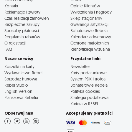
Kontakt
Opinie Klientów
Reklamacje i zwroty
Wyróżnienia i nagrody
Czas realizacji zamówień
Sklep stacjonarny
Bezpieczne zakupy
Gwarancja satysfakcji!
Sposoby płatności
Bohaterowie Rebela
Regulamin rabatów
Kalendarz adwentowy
O rejestracji
Ochrona małoletnich
FAQ
Identyfikacja wizualna
Nasze serwisy
Przydatne linki
Koszulki na karty
Newsletter
Wydawnictwo Rebel
Karty podarunkowe
Sprzedaż hurtowa
System PDK i trofea
Rebel Studio
Bohaterowie Rebela
English Version
Polityka cookies
Planszowa Rebelia
Strategia podatkowa
Kariera w REBEL
Obserwuj nas!
Akceptujemy płatności