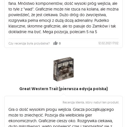
fana. Mnóstwo komponentów, dość wysoki próg wejścia, ale
to tyle z "wad". Graficznie może nie rzuca na kolana, ale można
powiedzieć, że jest ciekawa. Dużo dróg do zwycięstwa,
rozgrywka pełna emocji z dużą dozą adrenaliny. Pudełko
klasyczne, skromne graficznie, ale to pasuje do Zamków i tak
dokładnie ma być. Mega pozycja, polecam 5 na 5
12.02.2021 17:02
Czy recenzja była przydatna?
0
Great Western Trail (pierwsza edycja polska)
Recenzja klienta, który nabył ten produkt
Gra o dość wysokim progu wejścia. Gracza początkującego
może to zniechęcić. Pozycja dla wielbiciela gier
ekonomicznych. Graficznie cieszy oko. Rozgrywka ciekawa,
dużo milozliwosci, warto poświecić czas i zaprzyjaźnić się z