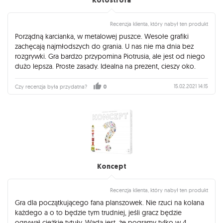
Kotostrofa
Recenzja klienta, który nabył ten produkt
Porządną karcianka, w metalowej puszce. Wesołe grafiki
zachęcają najmłodszych do grania. U nas nie ma dnia bez
rozgrywki. Gra bardzo przypomina Piotrusia, ale jest od niego
dużo lepsza. Proste zasady. Idealna na prezent, cieszy oko.
15.02.2021 14:15
Czy recenzja była przydatna?
0
Koncept
Recenzja klienta, który nabył ten produkt
Gra dla początkującego fana planszowek. Nie rzuci na kolana
każdego a o to będzie tym trudniej, jeśli gracz będzie
ogrywał ciężkie tytuły. Wadą jest, że pogramy tylko w 4