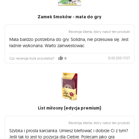
Zamek Smoków - mata do gry
Recenzja klienta, który nabył ten produkt
Mata bardzo potrzebna do gry. Solidna, nie przesuwa się. Jest
ładnie wykonana. Warto zainwestowac
12.02.2021 17:27
Czy recenzja była przydatna?
0
List miłosny (edycja premium)
Recenzja klienta, który nabył ten produkt
Szybka i prosta karcianka. Umiesz blefować i dobrze Ci z tym?
Jeśli tak to jest to pozycja dla Ciebie. Polecam jako gra