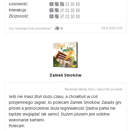
Losowość:
Interakcja:
Złożoność:
04.12.2020 11:47
Czy recenzja była przydatna?
0
Zamek Smoków
Recenzja klienta, który nabył ten produkt
Jeśli nie masz zbyt dużo czasu, a chciałbyś w coś
przyjemnego zagrać, to polecam Zamek Smoków. Zasady gry
proste a jednocześnie duża regrywalność (żadna partia nie
będzie wyglądać tak samo). Dużym plusem jest solidne
wykonanie kamieni.
Polecam