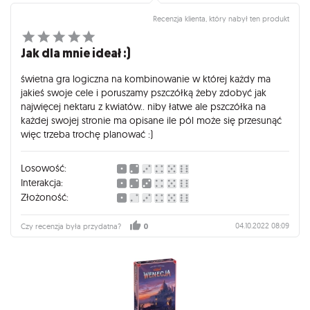
Recenzja klienta, który nabył ten produkt
Jak dla mnie ideał :)
świetna gra logiczna na kombinowanie w której każdy ma
jakieś swoje cele i poruszamy pszczółką żeby zdobyć jak
najwięcej nektaru z kwiatów.. niby łatwe ale pszczółka na
każdej swojej stronie ma opisane ile pól może się przesunąć
więc trzeba trochę planować :)
Losowość:
Interakcja:
Złożoność:
04.10.2022 08:09
Czy recenzja była przydatna?
0