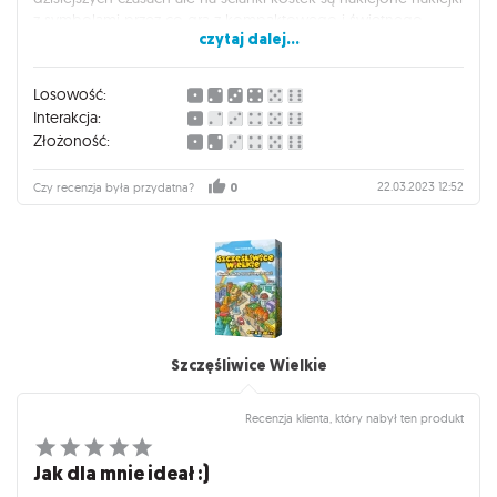
z symbolami przez co gra z kompaktowego i świetnego
czytaj dalej...
tytułu który chciałem zabierać na wyjazdy i w plener lub grać
z dziećmi (wiadomo rączki nie zawsze są suche i czyste..) musi
zostać w domu bo gdyby doszło do zamoczenia z
Losowość:
jakiegokolwiek powodu to mimo wieku kartek do rozegrania,
Interakcja:
gra staje się bezużyteczna więc gram tylko z dorosłymi w
Złożoność:
domu a na wyjazdy i z dziećmi to wchodzą inne wykreślanki
gdzie kostki mają jednolitą strukturę i nie jest prawie
22.03.2023 12:52
Czy recenzja była przydatna?
0
niemożliwe żeby je zniszczyć :)
Szczęśliwice Wielkie
Recenzja klienta, który nabył ten produkt
Jak dla mnie ideał :)