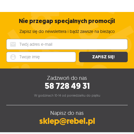
Nie przegap specjalnych promocji!
Zapisz się do newslettera i bądź zawsze na bieżąco
Twój adres e-mail
Twoje imię
ZAPISZ SIĘ!
Zadzwoń do nas
58 728 49 31
W godzinach 10-14 od poniedziałku do piątku
Napisz do nas
sklep@rebel.pl