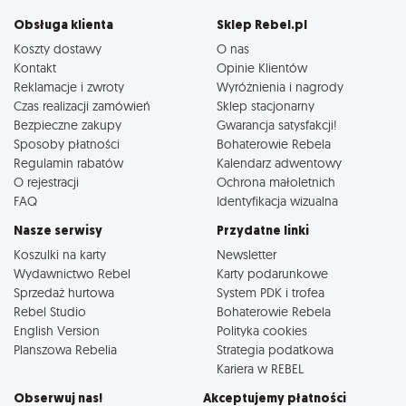
Obsługa klienta
Sklep Rebel.pl
Koszty dostawy
O nas
Kontakt
Opinie Klientów
Reklamacje i zwroty
Wyróżnienia i nagrody
Czas realizacji zamówień
Sklep stacjonarny
Bezpieczne zakupy
Gwarancja satysfakcji!
Sposoby płatności
Bohaterowie Rebela
Regulamin rabatów
Kalendarz adwentowy
O rejestracji
Ochrona małoletnich
FAQ
Identyfikacja wizualna
Nasze serwisy
Przydatne linki
Koszulki na karty
Newsletter
Wydawnictwo Rebel
Karty podarunkowe
Sprzedaż hurtowa
System PDK i trofea
Rebel Studio
Bohaterowie Rebela
English Version
Polityka cookies
Planszowa Rebelia
Strategia podatkowa
Kariera w REBEL
Obserwuj nas!
Akceptujemy płatności