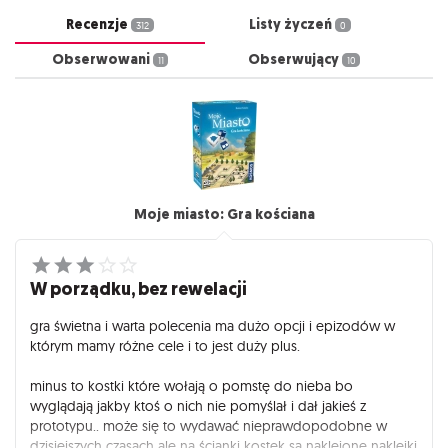
Recenzje
Listy życzeń
312
0
Obserwowani
Obserwujący
11
10
Moje miasto: Gra kościana
W porządku, bez rewelacji
gra świetna i warta polecenia ma dużo opcji i epizodów w
którym mamy różne cele i to jest duży plus.
minus to kostki które wołają o pomstę do nieba bo
wyglądają jakby ktoś o nich nie pomyślał i dał jakieś z
prototypu.. może się to wydawać nieprawdopodobne w
dzisiejszych czasach ale na ścianki kostek są naklejone naklejki