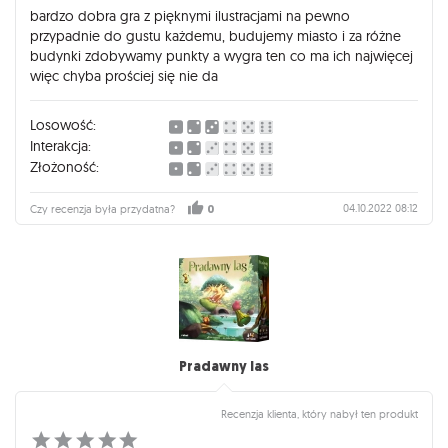
bardzo dobra gra z pięknymi ilustracjami na pewno
przypadnie do gustu każdemu, budujemy miasto i za różne
budynki zdobywamy punkty a wygra ten co ma ich najwięcej
więc chyba prościej się nie da
Losowość:
Interakcja:
Złożoność:
04.10.2022 08:12
Czy recenzja była przydatna?
0
Pradawny las
Recenzja klienta, który nabył ten produkt