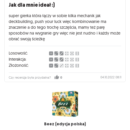
Jak dla mnie ideał :)
super gierka która łączy w sobie kilka mechanik jak
deckbuilding, push your luck więc kombinowanie ma
znaczenie a do tego trochę szczęścia, mamy też parę
sposobów na wygranie gry więc nie jest nudno i każdy może
obrać swoją ścieżkę
Losowość:
Interakcja:
Złożoność:
04.10.2022 08:11
Czy recenzja była przydatna?
0
Beez (edycja polska)