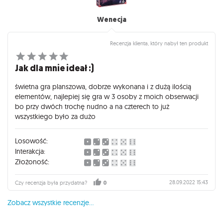
Wenecja
Recenzja klienta, który nabył ten produkt
Jak dla mnie ideał :)
świetna gra planszowa, dobrze wykonana i z dużą ilością
elementów, najlepiej się gra w 3 osoby z moich obserwacji
bo przy dwóch trochę nudno a na czterech to już
wszystkiego było za dużo
Losowość:
Interakcja:
Złożoność:
28.09.2022 15:43
Czy recenzja była przydatna?
0
Zobacz wszystkie recenzje...