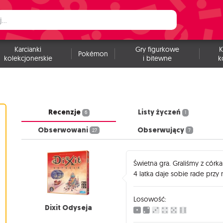
Karcianki
Gry figurkowe
K
Pokémon
kolekcjonerskie
i bitewne
k
Recenzje
Listy życzeń
6
1
Obserwowani
Obserwujący
27
7
Świetna gra. Graliśmy z córka
4 latka daje sobie rade prz
Losowość:
Dixit Odyseja