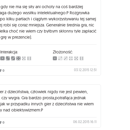
a gdy nie ma się siły ani ochoty na coś bardziej
ga dużego wysiłku intelektualnego:P Rozgrywka
 po kilku partiach i ciągłym wykorzystywaniu tej samej
ej robi się coraz mniejsza. Generalnie średnia gra, nic
ielka choć nie wiem czy byłbym skłonny tyle zapłacić
 grę w prezencie).
Interakcja:
Złożoność:
03.12.2015 12:51
0
r z dzieciństwa, człowiek nigdy nie jest pewien,
czy wygra. Gra bardzo prosta,potrafiąca jednak
jak w przypadku innych gier z dzieciństwa nie wiem
óry nad obiektywizmem:P
06.02.2015 16:11
0