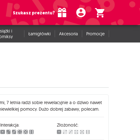
Szukasz prezentu?
siążki i
Łamigłówki
Akcesoria
Promocje
omiksy
mi, 7 letnia radzi sobie rewelacyjnie a o dziwo nawet
y niewielkiej pomocy. Dużo dobrej zabawy, polecam.
Interakcja:
Złożoność: