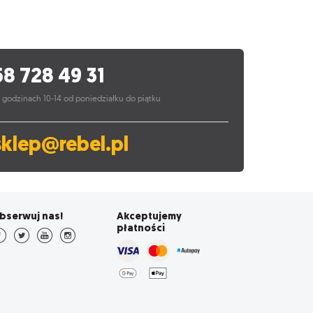
58 728 49 31
 godzinach 10-14 od poniedziałku do piątku
sklep@rebel.pl
bserwuj nas!
Akceptujemy
płatności