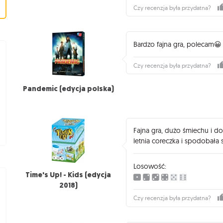
Czy recenzja była przydatna?
Bardzo fajna gra, polecam😀
Czy recenzja była przydatna?
Pandemic (edycja polska)
Fajna gra, dużo śmiechu i d
letnia coreczka i spodobała 
Losowość:
Time's Up! - Kids (edycja
2018)
Czy recenzja była przydatna?