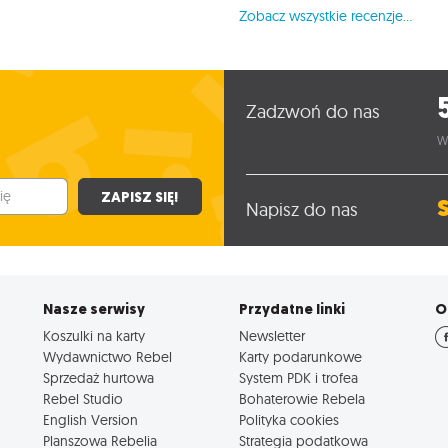
Zobacz wszystkie recenzje...
Zadzwoń do nas
W
ZAPISZ SIĘ!
Napisz do nas
Nasze serwisy
Przydatne linki
O
Koszulki na karty
Newsletter
Wydawnictwo Rebel
Karty podarunkowe
Sprzedaż hurtowa
System PDK i trofea
Rebel Studio
Bohaterowie Rebela
English Version
Polityka cookies
Planszowa Rebelia
Strategia podatkowa