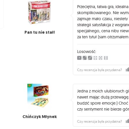
Przeciętna, łatwa gra, idealn
skomplikowanego. Nie wyma
zajmuje mało czasu, niestety
strategii satysfakcja z wygran
specjalnego, cena niby niew
Pan tu nie stał!
za ten tytuł (sam otrzymałem
Losowość:
Czy recenzja była przydatna?
Jedna z moich ulubionych gie
nawet mając dużą przewagę, 
budzić spore emocje:) Choć 
czy sentyment nie bierze g
Chińczyk Młynek
Czy recenzja była przydatna?