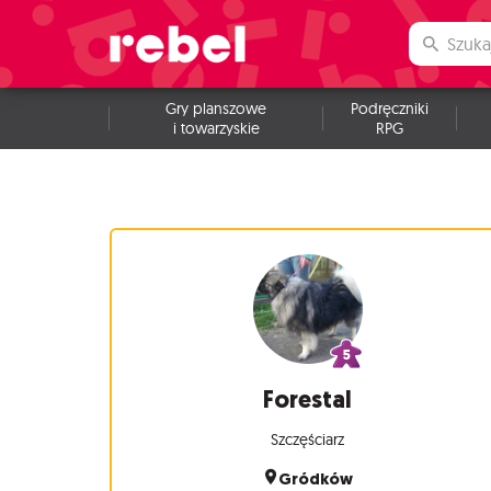
Gry planszowe
Podręczniki
i towarzyskie
RPG
Forestal
Szczęściarz
Gródków