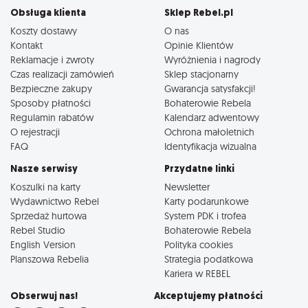
Obsługa klienta
Sklep Rebel.pl
Koszty dostawy
O nas
Kontakt
Opinie Klientów
Reklamacje i zwroty
Wyróżnienia i nagrody
Czas realizacji zamówień
Sklep stacjonarny
Bezpieczne zakupy
Gwarancja satysfakcji!
Sposoby płatności
Bohaterowie Rebela
Regulamin rabatów
Kalendarz adwentowy
O rejestracji
Ochrona małoletnich
FAQ
Identyfikacja wizualna
Nasze serwisy
Przydatne linki
Koszulki na karty
Newsletter
Wydawnictwo Rebel
Karty podarunkowe
Sprzedaż hurtowa
System PDK i trofea
Rebel Studio
Bohaterowie Rebela
English Version
Polityka cookies
Planszowa Rebelia
Strategia podatkowa
Kariera w REBEL
Obserwuj nas!
Akceptujemy płatności