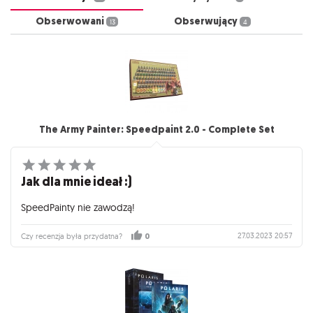
Obserwowani
Obserwujący
13
4
The Army Painter: Speedpaint 2.0 - Complete Set
Jak dla mnie ideał :)
SpeedPainty nie zawodzą!
27.03.2023 20:57
Czy recenzja była przydatna?
0