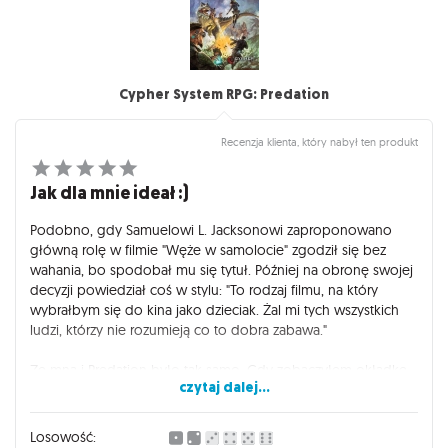
wtedy, gdy nie wypali efekt Polaris ;) ). Z podobnych
systemów polecam Blue Planet (koniecznie 2ed.) Klimaty
podwodne i hard sci-fi, posiada oryginalne (szybkie, ale
bardzo realistyczne) zasady dotyczące odnoszenia ran.
Cypher System RPG: Predation
Warto dodać, że temat oceanicznych głębi na pewno stanie
się modny wraz z wejściem do kin Avatara 2 (cała rzecz ma się
Recenzja klienta, który nabył ten produkt
dziać pod wodą) :)
Jak dla mnie ideał :)
Podobno, gdy Samuelowi L. Jacksonowi zaproponowano
główną rolę w filmie "Węże w samolocie" zgodził się bez
wahania, bo spodobał mu się tytuł. Później na obronę swojej
decyzji powiedział coś w stylu: "To rodzaj filmu, na który
wybrałbym się do kina jako dzieciak. Żal mi tych wszystkich
ludzi, którzy nie rozumieją co to dobra zabawa."
Ze mną i Predation było tak samo. Gdy zobaczyłem okładkę,
czytaj dalej...
od razu "załapałem" i zdecydowałem się na zakup. To jest to!
Powróciły wspomnienia z dzieciństwa. Podstawówka. Koniec
lat 80' (lub początek 90'). Dino-Riders - dzielni Valorianie
Losowość: