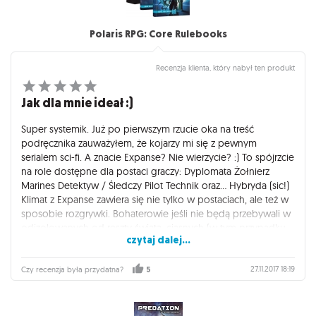
Polaris RPG: Core Rulebooks
Recenzja klienta, który nabył ten produkt
Jak dla mnie ideał :)
Super systemik. Już po pierwszym rzucie oka na treść
podręcznika zauważyłem, że kojarzy mi się z pewnym
serialem sci-fi. A znacie Expanse? Nie wierzycie? :) To spójrzcie
na role dostępne dla postaci graczy: Dyplomata Żołnierz
Marines Detektyw / Śledczy Pilot Technik oraz... Hybryda (sic!)
Klimat z Expanse zawiera się nie tylko w postaciach, ale też w
sposobie rozgrywki. Bohaterowie jeśli nie będą przebywali w
odizolowanych od reszty świata, ciasnych (w tym przypadku
czytaj dalej...
podwodnych) habitatach, to pewnie będą przemierzali
przestrzeń (podwodną) na swoim (lub czyimś) statku
(podwodnym). Polecam, ze względu na klimat i konstrukcję
27.11.2017 18:19
Czy recenzja była przydatna?
5
świata, które od samego początku narzucają ciekawe
podejście do przygód. Intryga, tajemnica, klaustrofobia i
ciśnienie (ok. 113,3MPa) oraz mnóstwo napięcia (zwłaszcza