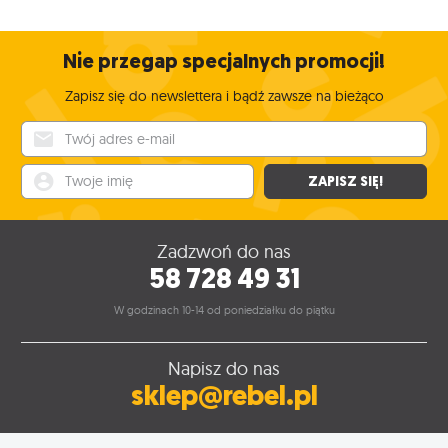
Nie przegap specjalnych promocji!
Zapisz się do newslettera i bądź zawsze na bieżąco
Twój adres e-mail
Twoje imię
ZAPISZ SIĘ!
Zadzwoń do nas
58 728 49 31
W godzinach 10-14 od poniedziałku do piątku
Napisz do nas
sklep@rebel.pl