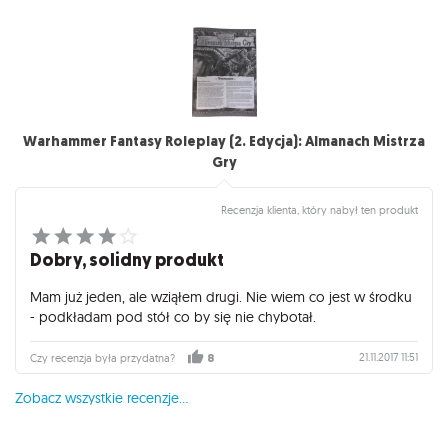
Warhammer Fantasy Roleplay (2. Edycja): Almanach Mistrza
Gry
Recenzja klienta, który nabył ten produkt
Dobry, solidny produkt
Mam już jeden, ale wziąłem drugi. Nie wiem co jest w środku
- podkładam pod stół co by się nie chybotał.
21.11.2017 11:51
Czy recenzja była przydatna?
8
Zobacz wszystkie recenzje...