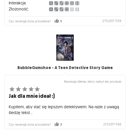
walczący ze złymi Rulonami - obydwie frakcje dosiadające
Interakcja:
olbrzymich, rączych gadów i ku chwale rysunkowych ideałów
Złożoność:
zwalczające się wzajemnie przy użyciu lśniących broni
laserowych. Magiczny czas dzieciństwa kiedy porównujesz z
27.11.2017 17:59
Czy recenzja była przydatna?
5
kolegami rozmiary swoich małych dinozaurów i nikt przy tym
nie robi afery ;) ;) Niestety figurki dinozaurów, tak jak ich
jurajski pierwowzór, nie przetrwały próby czasu i po prostu
gdzieś wygineły...
Predation, które opiera się na bardzo podobnym zamyśle, jest
oczywiście skierowane do bardziej dojrzałego odbiorcy, ale
na szczęście nic na tym nie traci, bo gry rpg mają to do siebie
BubbleGumshoe - A Teen Detective Story Game
że są tak dojrzałe, lub tak infantylne na ile tylko mogą sobie
pozwolić grający :D
Recenzja klienta, który nabył ten produkt
Jak dla mnie ideał :)
Kupiłem, aby stać się lepszym detektywem. Na razie z uwagą
śledzę tekst...
21.11.2017 11:56
Czy recenzja była przydatna?
3