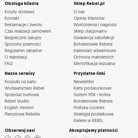
Obsługa klienta
Sklep Rebel.pl
Koszty dostawy
O nas
Kontakt
Opinie Klientów
Reklamacje i zwroty
Wyróżnienia i nagrody
Czas realizacji zamówień
Sklep stacjonarny
Bezpieczne zakupy
Gwarancja satysfakcji!
Sposoby płatności
Bohaterowie Rebela
Regulamin rabatów
Kalendarz adwentowy
O rejestracji
Ochrona małoletnich
FAQ
Identyfikacja wizualna
Nasze serwisy
Przydatne linki
Koszulki na karty
Newsletter
Wydawnictwo Rebel
Karty podarunkowe
Sprzedaż hurtowa
System PDK i trofea
Rebel Studio
Bohaterowie Rebela
English Version
Polityka cookies
Planszowa Rebelia
Strategia podatkowa
Kariera w REBEL
Obserwuj nas!
Akceptujemy płatności