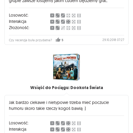
grupie zawsze losujemy jakim cudem będziemy grać.
Losowość:
Interakcja:
Złożoność:
29.10.2018 07:27
Czy recenzja była przydatna?
5
Wsiąść do Pociągu: Dookoła Świata
Jak bardzo ciekawe i nietypowe trzeba mieć poczucie
humoru skoro takie rzeczy kogoś bawią :)
Losowość:
Interakcja: