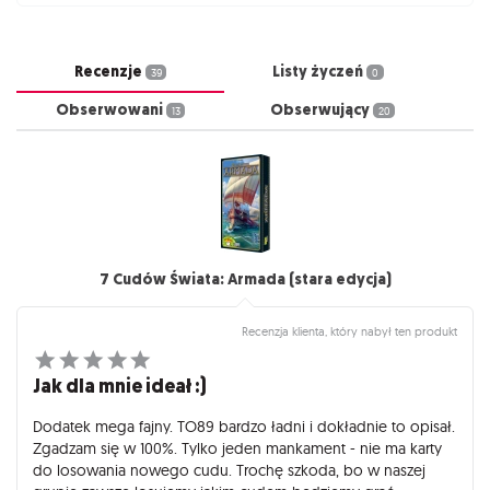
Recenzje
Listy życzeń
39
0
Obserwowani
Obserwujący
13
20
7 Cudów Świata: Armada (stara edycja)
Recenzja klienta, który nabył ten produkt
Jak dla mnie ideał :)
Dodatek mega fajny. TO89 bardzo ładni i dokładnie to opisał.
Zgadzam się w 100%. Tylko jeden mankament - nie ma karty
do losowania nowego cudu. Trochę szkoda, bo w naszej