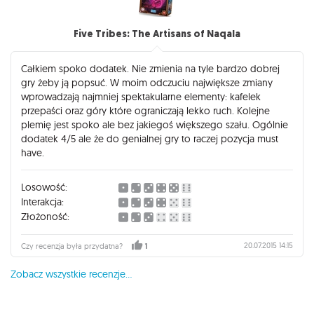
Five Tribes: The Artisans of Naqala
Całkiem spoko dodatek. Nie zmienia na tyle bardzo dobrej
gry żeby ją popsuć. W moim odczuciu największe zmiany
wprowadzają najmniej spektakularne elementy: kafelek
przepaści oraz góry które ograniczają lekko ruch. Kolejne
plemię jest spoko ale bez jakiegoś większego szału. Ogólnie
dodatek 4/5 ale że do genialnej gry to raczej pozycja must
have.
Losowość:
Interakcja:
Złożoność:
20.07.2015 14:15
Czy recenzja była przydatna?
1
Zobacz wszystkie recenzje...