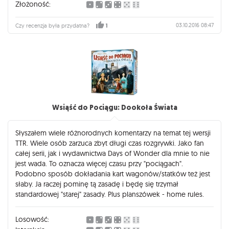
Złożoność:
03.10.2016 08:47
Czy recenzja była przydatna?
1
Wsiąść do Pociągu: Dookoła Świata
Słyszałem wiele różnorodnych komentarzy na temat tej wersji
TTR. Wiele osób zarzuca zbyt długi czas rozgrywki. Jako fan
całej serii, jak i wydawnictwa Days of Wonder dla mnie to nie
jest wada. To oznacza więcej czasu przy "pociągach".
Podobno sposób dokładania kart wagonów/statków też jest
słaby. Ja raczej pominę tą zasadę i będę się trzymał
standardowej "starej" zasady. Plus planszówek - home rules.
Losowość: