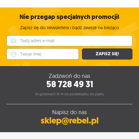
Nie przegap specjalnych promocji!
Zapisz się do newslettera i bądź zawsze na bieżąco
Twój adres e-mail
Twoje imię
ZAPISZ SIĘ!
Zadzwoń do nas
58 728 49 31
W godzinach 10-14 od poniedziałku do piątku
Napisz do nas
sklep@rebel.pl