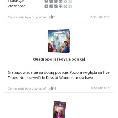
Interakcja:
Złożoność:
29.09.2016 13:46
Czy recenzja była przydatna?
1
Quadropolis (edycja polska)
Gra zapowiada się na dobrą pozycję. Poziom wygląda na Five
Tribes. No i oczywiście Days of Wonder - must have.
12.02.2016 08:31
Czy recenzja była przydatna?
6