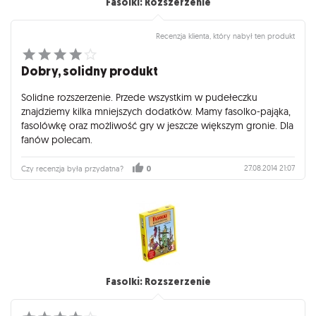
Fasolki: Rozszerzenie
Recenzja klienta, który nabył ten produkt
Dobry, solidny produkt
Solidne rozszerzenie. Przede wszystkim w pudełeczku
znajdziemy kilka mniejszych dodatków. Mamy fasolko-pająka,
fasolówkę oraz możliwość gry w jeszcze większym gronie. Dla
fanów polecam.
27.08.2014 21:07
Czy recenzja była przydatna?
0
Fasolki: Rozszerzenie