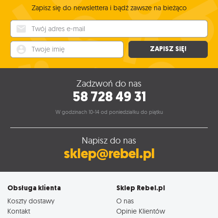
Zapisz się do newslettera i bądź zawsze na bieżąco
Twój adres e-mail
Twoje imię
ZAPISZ SIĘ!
Zadzwoń do nas
58 728 49 31
W godzinach 10-14 od poniedziałku do piątku
Napisz do nas
sklep@rebel.pl
Obsługa klienta
Sklep Rebel.pl
Koszty dostawy
O nas
Kontakt
Opinie Klientów