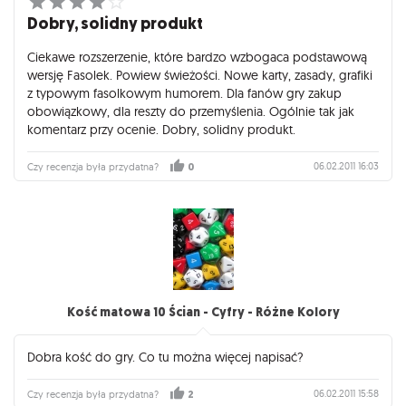
Dobry, solidny produkt
Ciekawe rozszerzenie, które bardzo wzbogaca podstawową
wersję Fasolek. Powiew świeżości. Nowe karty, zasady, grafiki
z typowym fasolkowym humorem. Dla fanów gry zakup
obowiązkowy, dla reszty do przemyślenia. Ogólnie tak jak
komentarz przy ocenie. Dobry, solidny produkt.
06.02.2011 16:03
Czy recenzja była przydatna?
0
Kość matowa 10 Ścian - Cyfry - Różne Kolory
Dobra kość do gry. Co tu można więcej napisać?
06.02.2011 15:58
Czy recenzja była przydatna?
2