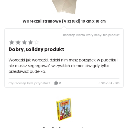
Woreczki strunowe (4 sztuki) 10 cm x 10 cm
Recenzja klienta, który nabył ten produkt
Dobry, solidny produkt
Woreczki jak woreczki, dzięki nim masz porządek w pudełku i
nie musisz segregować wszystkich elementów gdy tylko
przestawisz pudełko.
27.08.2014 21:08
Czy recenzja była przydatna?
0