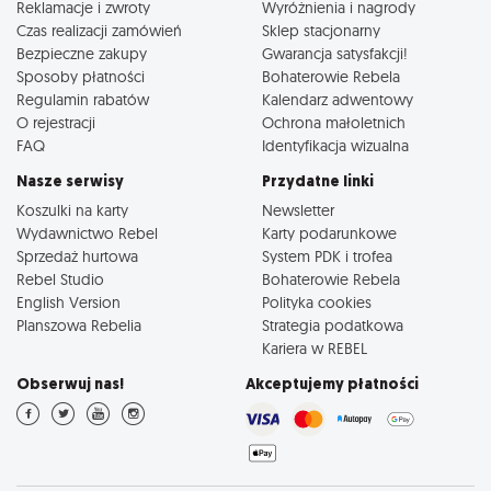
Reklamacje i zwroty
Wyróżnienia i nagrody
Czas realizacji zamówień
Sklep stacjonarny
Bezpieczne zakupy
Gwarancja satysfakcji!
Sposoby płatności
Bohaterowie Rebela
Regulamin rabatów
Kalendarz adwentowy
O rejestracji
Ochrona małoletnich
FAQ
Identyfikacja wizualna
Nasze serwisy
Przydatne linki
Koszulki na karty
Newsletter
Wydawnictwo Rebel
Karty podarunkowe
Sprzedaż hurtowa
System PDK i trofea
Rebel Studio
Bohaterowie Rebela
English Version
Polityka cookies
Planszowa Rebelia
Strategia podatkowa
Kariera w REBEL
Obserwuj nas!
Akceptujemy płatności