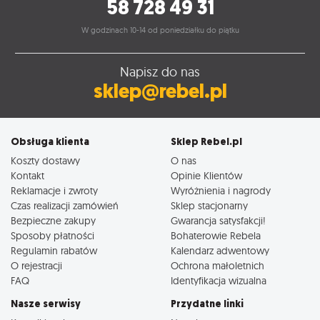
58 728 49 31
W godzinach 10-14 od poniedziałku do piątku
Napisz do nas
sklep@rebel.pl
Obsługa klienta
Sklep Rebel.pl
Koszty dostawy
O nas
Kontakt
Opinie Klientów
Reklamacje i zwroty
Wyróżnienia i nagrody
Czas realizacji zamówień
Sklep stacjonarny
Bezpieczne zakupy
Gwarancja satysfakcji!
Sposoby płatności
Bohaterowie Rebela
Regulamin rabatów
Kalendarz adwentowy
O rejestracji
Ochrona małoletnich
FAQ
Identyfikacja wizualna
Nasze serwisy
Przydatne linki