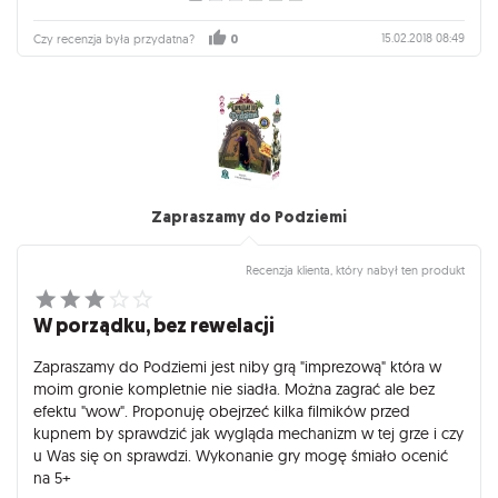
15.02.2018 08:49
Czy recenzja była przydatna?
0
Zapraszamy do Podziemi
Recenzja klienta, który nabył ten produkt
W porządku, bez rewelacji
Zapraszamy do Podziemi jest niby grą "imprezową" która w
moim gronie kompletnie nie siadła. Można zagrać ale bez
efektu "wow". Proponuję obejrzeć kilka filmików przed
kupnem by sprawdzić jak wygląda mechanizm w tej grze i czy
u Was się on sprawdzi. Wykonanie gry mogę śmiało ocenić
na 5+