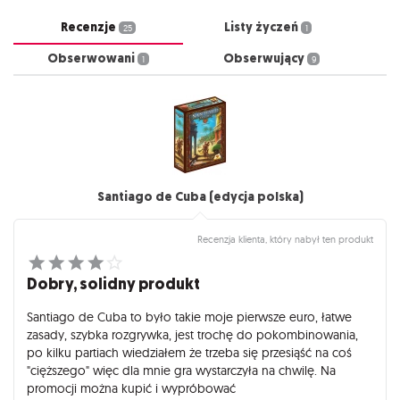
Recenzje
Listy życzeń
25
1
Obserwowani
Obserwujący
1
9
Santiago de Cuba (edycja polska)
Recenzja klienta, który nabył ten produkt
Dobry, solidny produkt
Santiago de Cuba to było takie moje pierwsze euro, łatwe
zasady, szybka rozgrywka, jest trochę do pokombinowania,
po kilku partiach wiedziałem że trzeba się przesiąść na coś
"cięższego" więc dla mnie gra wystarczyła na chwilę. Na
promocji można kupić i wypróbować