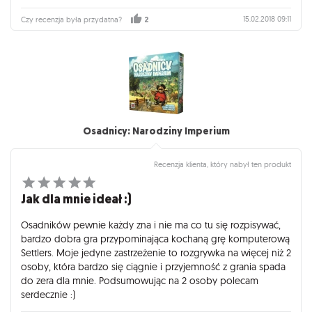
15.02.2018 09:11
Czy recenzja była przydatna?
2
Osadnicy: Narodziny Imperium
Recenzja klienta, który nabył ten produkt
Jak dla mnie ideał :)
Osadników pewnie każdy zna i nie ma co tu się rozpisywać,
bardzo dobra gra przypominająca kochaną grę komputerową
Settlers. Moje jedyne zastrzeżenie to rozgrywka na więcej niż 2
osoby, która bardzo się ciągnie i przyjemność z grania spada
do zera dla mnie. Podsumowując na 2 osoby polecam
serdecznie :)