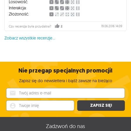
Losowość:
Interakcja:
Złożoność:
19.06.2016 14:09
Czy recenzja była przydatna?
2
Zobacz wszystkie recenzje...
Nie przegap specjalnych promocji!
Zapisz się do newslettera i bądź zawsze na bieżąco
Twój adres e-mail
Twoje imię
ZAPISZ SIĘ!
Zadzwoń do nas