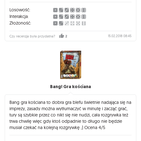
Losowość:
Interakcja:
Złożoność:
15.02.2018 08:45
Czy recenzja była przydatna?
2
Bang! Gra kościana
Bang gra kościana to dobra gra blefu świetnie nadająca się na
imprezy, zasady można wytłumaczyć w minutę i zacząć grać,
tury są szybkie przez co nikt się nie nudzi, cała rozgrywka też
trwa chwilę więc gdy ktoś odpadnie to długo nie będzie
musiał czekać na kolejną rozgrywkę ;) Ocena 4/5