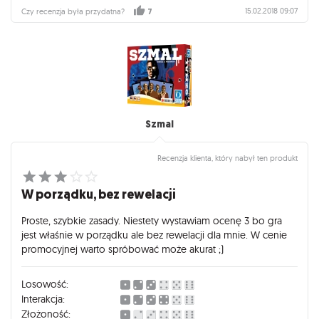
15.02.2018 09:07
Czy recenzja była przydatna?
7
Szmal
Recenzja klienta, który nabył ten produkt
W porządku, bez rewelacji
Proste, szybkie zasady. Niestety wystawiam ocenę 3 bo gra
jest właśnie w porządku ale bez rewelacji dla mnie. W cenie
promocyjnej warto spróbować może akurat ;)
Losowość:
Interakcja:
Złożoność: