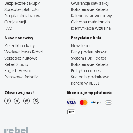
Bezpieczne zakupy
Gwarancja satysfakcji!
Sposoby płatności
Bohaterowie Rebela
Regulamin rabatów
Kalendarz adwentowy
O rejestracji
Ochrona małoletnich
FAQ
Identyfikacja wizualna
Nasze serwisy
Przydatne linki
Koszulki na karty
Newsletter
Wydawnictwo Rebel
Karty podarunkowe
Sprzedaż hurtowa
System PDK i trofea
Rebel Studio
Bohaterowie Rebela
English Version
Polityka cookies
Planszowa Rebelia
Strategia podatkowa
Kariera w REBEL
Obserwuj nas!
Akceptujemy płatności