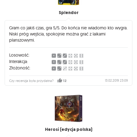
Splendor
Gram co jakiś czas, gra 5/5. Do końca nie wiadomo kto wygra.
Niski próg wejścia, spokojnie można grać z laikami
planszowymi.
Losowość:
Interakcja:
Złożoność:
13.02.2019 23:09
Czy recenzja była przydatna?
12
Herosi (edycja polska)