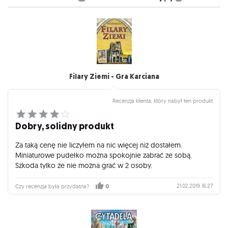
Filary Ziemi - Gra Karciana
Recenzja klienta, który nabył ten produkt
Dobry, solidny produkt
Za taką cenę nie liczyłem na nic więcej niż dostałem.
Miniaturowe pudełko można spokojnie zabrać ze sobą.
Szkoda tylko że nie można grać w 2 osoby.
21.02.2019 16:27
Czy recenzja była przydatna?
0