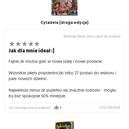
Cytadela (druga edycja)
Recenzja klienta, który nabył ten produkt
Jak dla mnie ideał :)
Fajnie że można grać w nowa szatę i nowe postacie.
Wszystkie zalety poprzedniczki tylko 27 postaci do wyboru i
pare nowych dzielnic.
Najwiekszy minus że pudełko się znacznie rozrosło - mogło
by być spokojnie 50% mniejsze.
21.02.2019 16:26
Czy recenzja była przydatna?
5