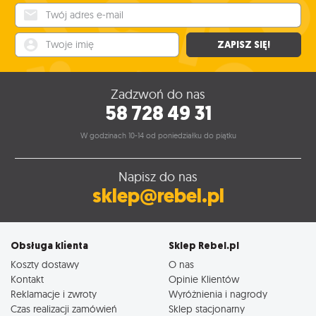
Twój adres e-mail
Twoje imię
ZAPISZ SIĘ!
Zadzwoń do nas
58 728 49 31
W godzinach 10-14 od poniedziałku do piątku
Napisz do nas
sklep@rebel.pl
Obsługa klienta
Sklep Rebel.pl
Koszty dostawy
O nas
Kontakt
Opinie Klientów
Reklamacje i zwroty
Wyróżnienia i nagrody
Czas realizacji zamówień
Sklep stacjonarny