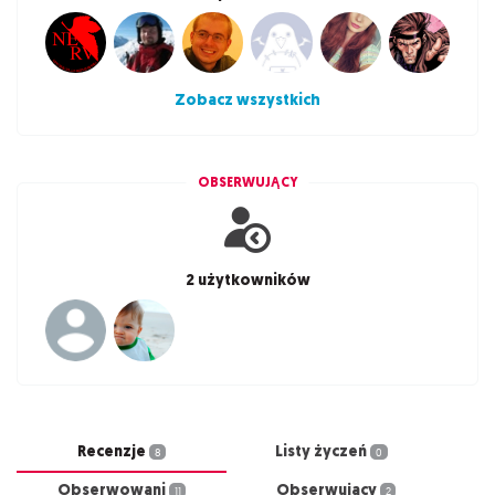
Zobacz wszystkich
OBSERWUJĄCY
2 użytkowników
Recenzje
Listy życzeń
8
0
Obserwowani
Obserwujący
11
2