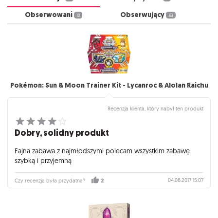
Obserwowani
Obserwujący
12
33
Pokémon: Sun & Moon Trainer Kit - Lycanroc & Alolan Raichu
Recenzja klienta, który nabył ten produkt
Dobry, solidny produkt
Fajna zabawa z najmłodszymi polecam wszystkim zabawę
szybką i przyjemną
04.08.2017 15:07
Czy recenzja była przydatna?
2