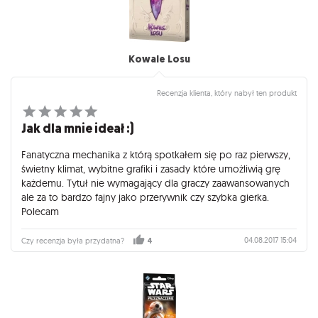
Kowale Losu
Recenzja klienta, który nabył ten produkt
Jak dla mnie ideał :)
Fanatyczna mechanika z którą spotkałem się po raz pierwszy,
świetny klimat, wybitne grafiki i zasady które umożliwią grę
każdemu. Tytuł nie wymagający dla graczy zaawansowanych
ale za to bardzo fajny jako przerywnik czy szybka gierka.
Polecam
04.08.2017 15:04
Czy recenzja była przydatna?
4