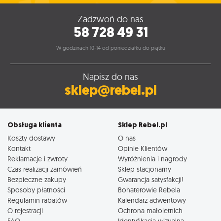
Zadzwoń do nas
58 728 49 31
W godzinach 10-14 od poniedziałku do piątku
Napisz do nas
sklep@rebel.pl
Obsługa klienta
Sklep Rebel.pl
Koszty dostawy
O nas
Kontakt
Opinie Klientów
Reklamacje i zwroty
Wyróżnienia i nagrody
Czas realizacji zamówień
Sklep stacjonarny
Bezpieczne zakupy
Gwarancja satysfakcji!
Sposoby płatności
Bohaterowie Rebela
Regulamin rabatów
Kalendarz adwentowy
O rejestracji
Ochrona małoletnich
FAQ
Identyfikacja wizualna