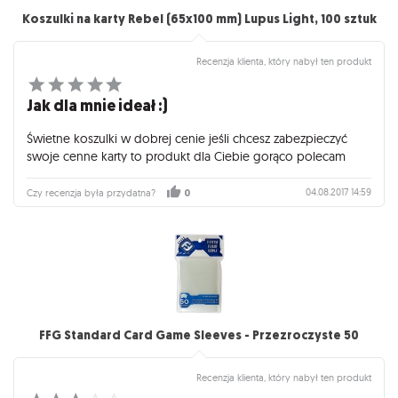
Koszulki na karty Rebel (65x100 mm) Lupus Light, 100 sztuk
Recenzja klienta, który nabył ten produkt
Jak dla mnie ideał :)
Świetne koszulki w dobrej cenie jeśli chcesz zabezpieczyć
swoje cenne karty to produkt dla Ciebie gorąco polecam
04.08.2017 14:59
Czy recenzja była przydatna?
0
FFG Standard Card Game Sleeves - Przezroczyste 50
Recenzja klienta, który nabył ten produkt