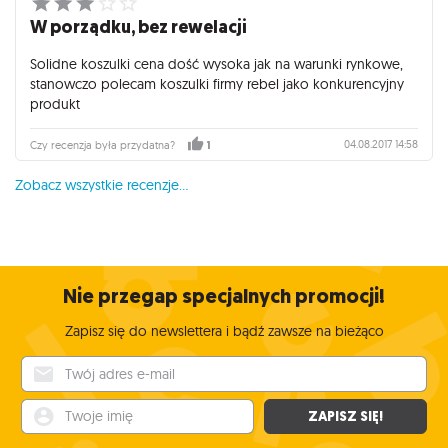
W porządku, bez rewelacji
Solidne koszulki cena dość wysoka jak na warunki rynkowe,
stanowczo polecam koszulki firmy rebel jako konkurencyjny
produkt
04.08.2017 14:58
Czy recenzja była przydatna?
1
Zobacz wszystkie recenzje...
Nie przegap specjalnych promocji!
Zapisz się do newslettera i bądź zawsze na bieżąco
Twój adres e-mail
Twoje imię
ZAPISZ SIĘ!