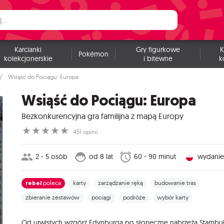
Karcianki
Gry figurkowe
K
Pokémon
kolekcjonerskie
i bitewne
k
Wsiąść do Pociągu: Europa
Wsiąść do Pociągu: Europa
Bezkonkurencyjna gra familijna z mapą Europy
☆
☆
☆
☆
☆
451 opinii
2 - 5 osób
od 8 lat
60 - 90 minut
wydanie
rebel
poleca
karty
zarządzanie ręką
budowanie tras
zbieranie zestawów
pociągi
podróże
wybór karty
Od urwistych wzgórz Edynburga po słoneczne nabrzeża Stambuł