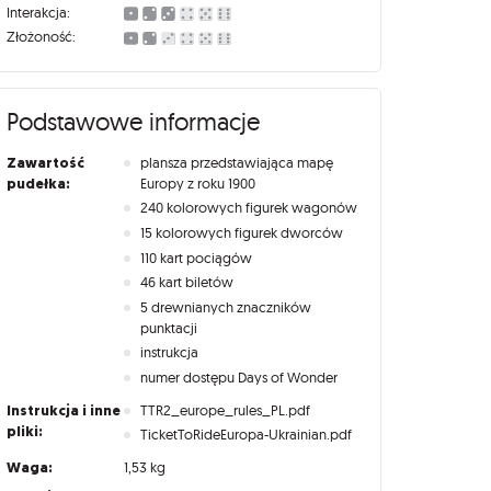
Interakcja:
Złożoność:
Podstawowe informacje
Zawartość
plansza przedstawiająca mapę
pudełka:
Europy z roku 1900
240 kolorowych figurek wagonów
15 kolorowych figurek dworców
110 kart pociągów
46 kart biletów
5 drewnianych znaczników
punktacji
instrukcja
numer dostępu Days of Wonder
Instrukcja i inne
TTR2_europe_rules_PL.pdf
pliki:
TicketToRideEuropa-Ukrainian.pdf
Waga:
1,53 kg