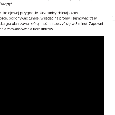
Europy!
j, kolejowej przygodzie. Uczestnicy zbierają karty
orce, pokonywać tunele, wsiadać na promy i zajmować trasy
ncka gra planszowa, której można nauczyć się w 5 minut. Zapewni
topnia zaawansowania uczestników.