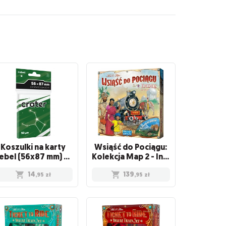
Koszulki na karty
Wsiąść do Pociągu:
Rebel (56x87 mm) Crater Light, 100 sztuk
Kolekcja Map 2 - Indie i Szwajcaria
14
139
,95
zł
,95
zł