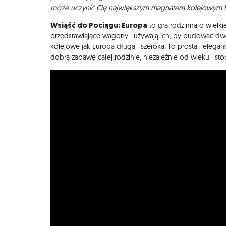
może uczynić Cię największym magnatem kolejowym 
Wsiąść do Pociągu: Europa
to gra rodzinna o wielkie
przedstawiające wagony i używają ich, by budować dw
kolejowe jak Europa długa i szeroka. To prosta i elega
dobrą zabawę całej rodzinie, niezależnie od wieku i s