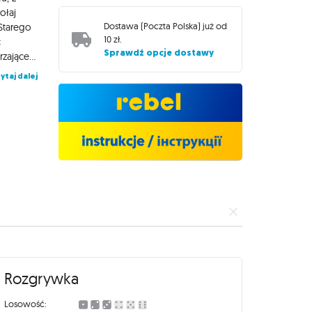
ołaj
Dostawa (
Poczta Polska
) już od
Starego
10 zł
.
ć
Sprawdź opcje dostawy
mroczne tunele Szwajcarii? Wsiądziesz na pokład promu przemierzającego Morze Czarne? A może wzniesiesz dumne dworce w stolicach imperiów? Następne posunięcie może uczynić Cię największym magnatem kolejowym Europy! Wsiąść do Pociągu: Europa to gra rodzinna o wielkiej, kolejowej przygodzie. Uczestnicy zbierają karty przedstawiające wagony i używają ich, by budować dworce, pokonywać tunele, wsiadać na promy i zajmować trasy kolejowe jak Europa długa i szeroka. To prosta i elegancka gra planszowa, której można nauczyć się w 5 minut. Zapewni dobrą zabawę całej rodzinie, niezależnie od wieku i stopnia zaawansowania uczestników. Na czym to polega? Na początku rozgrywki uczestnicy otrzymują karty biletów – to cele, które będą chcieli zrealizować. Znajdują się na nich nazwy miast, które należy połączyć nieprzerwaną trasą kolejową. Aby to zrobić, gracze będą dobierali kolorowe karty wagonów, a następnie zagrywali je w zestawach odpowiadających wybranym odcinkom na mapie. W ten sposób, kawałek po kawałku, budujemy swoje trasy i łączymy je. Dlaczego pokochasz tę grę? To świetna propozycja dla osób, które dopiero zaczynają swoją zabawę z planszówkami. Liczba zasad, które należy poznać na początku, jest niewielka, a z każdą kolejną partią nasze rozgrywki stają się ciekawsze. Dzięki połączeniu przystępnej instrukcji z neutralnym tematem Wsiąść do Pociągu to idealna gra dla całej rodziny – sprawdzi się świetnie niezależnie od wieku i zainteresowań uczestników. W porównaniu z Wsiąść do Pociągu: USA, wersja z mapą Europy zawiera dodatkową funkcjonalność: dworce. Ich wybudowanie pozwala na korzystanie z odcinków zbudowanych przez innych graczy. Ponadto na tej mapie znajdziemy połączenia tunelowe i promowe, które mają specjalne zasady budowy. Gra należy do obsypanej nagrodami serii Ticket to Ride: Zwycięzca Spiel des Jahres (2004) Finalista Deutscher SpielePreis (2004) Gra Roku 2004 w Japonii Gra Roku 2005 we Francji, Finlandii, Szwecji, Hiszpanii Gra Roku 2006 w Norwegii, Włoszech Finalista Najlepsza Rodzinna Gra Roku według Games 100 (2005) Nominowana do Najlepszej Strategicznej Gry Roku przez International Gamers Award (2004) Zwycięzca International Gamers Award (2005)
ytaj dalej
Rozgrywka
Losowość: