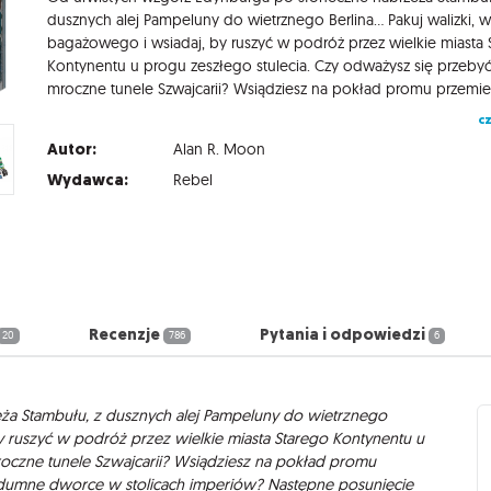
dusznych alej Pampeluny do wietrznego Berlina… Pakuj walizki, w
bagażowego i wsiadaj, by ruszyć w podróż przez wielkie miasta 
Kontynentu u progu zeszłego stulecia. Czy odważysz się przeby
cz
Autor:
Alan R. Moon
Wydawca:
Rebel
Recenzje
Pytania i odpowiedzi
20
786
6
a Stambułu, z dusznych alej Pampeluny do wietrznego
y ruszyć w podróż przez wielkie miasta Starego Kontynentu u
roczne tunele Szwajcarii? Wsiądziesz na pokład promu
dumne dworce w stolicach imperiów? Następne posunięcie