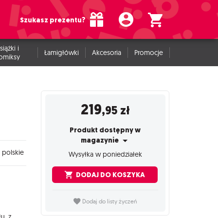
Szukasz prezentu?
siążki i
Łamigłówki
Akcesoria
Promocje
omiksy
219
,95
zł
Produkt dostępny w
magazynie
 polskie
Wysyłka w poniedziałek
DODAJ DO KOSZYKA
Dodaj do listy życzeń
u, z