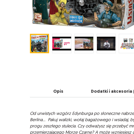
Opis
Dodatki i akcesoria
Opis
Od urwistych wzgórz Edynburga po słoneczne nabrzeż
Berlina… Pakuj walizki, wołaj bagażowego i wsiadaj, b
progu zeszłego stulecia. Czy odważysz się przebyć m
przemierzającego Morze Czarne? A może wzniesiesz 