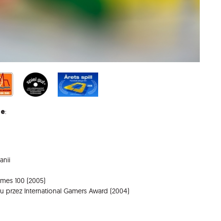
de
:
anii
ames 100 (2005)
 przez International Gamers Award (2004)