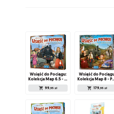
Wsiąść do Pociągu:
Wsiąść do Pociągu
Kolekcja Map 6.5 - Polska
Kolekcja Map 8 - Półwysep Ibe
99
179
,95
zł
,95
zł