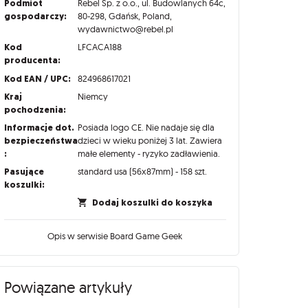
Podmiot
Rebel Sp. z o.o., ul. Budowlanych 64c,
gospodarczy:
80-298, Gdańsk, Poland,
wydawnictwo@rebel.pl
Kod
LFCACA188
producenta:
Kod EAN / UPC:
824968617021
Kraj
Niemcy
pochodzenia:
Informacje dot.
Posiada logo CE. Nie nadaje się dla
bezpieczeństwa
dzieci w wieku poniżej 3 lat. Zawiera
:
małe elementy - ryzyko zadławienia.
Pasujące
standard usa (56x87mm) - 158 szt.
koszulki:
Dodaj koszulki do koszyka
Opis w serwisie Board Game Geek
Powiązane artykuły