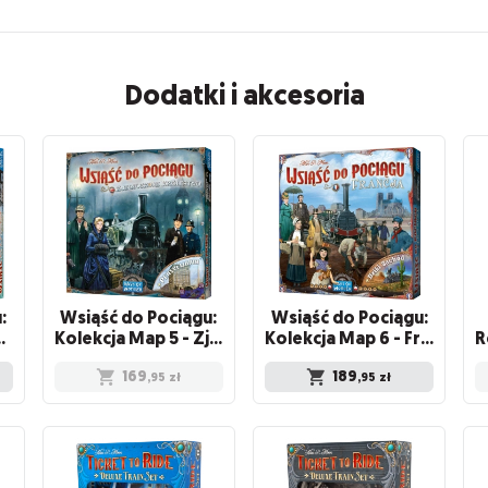
Dodatki i akcesoria
:
Wsiąść do Pociągu:
Wsiąść do Pociągu:
ryjski i Korea Południowa
Kolekcja Map 5 - Zjednoczone Królestwo i Pensylwania
Kolekcja Map 6 - Francja i Dziki Zachód
169
189
,95
zł
,95
zł