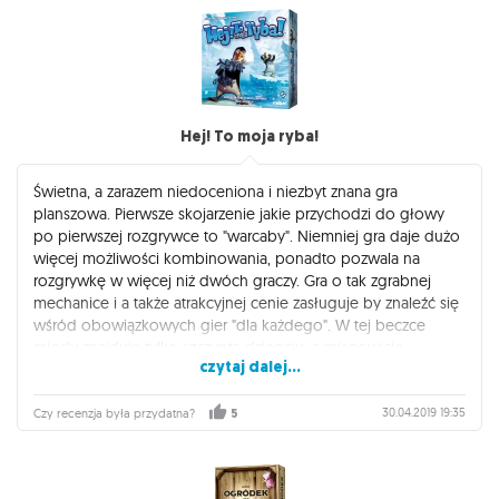
Hej! To moja ryba!
Świetna, a zarazem niedoceniona i niezbyt znana gra
planszowa. Pierwsze skojarzenie jakie przychodzi do głowy
po pierwszej rozgrywce to "warcaby". Niemniej gra daje dużo
więcej możliwości kombinowania, ponadto pozwala na
rozgrywkę w więcej niż dwóch graczy. Gra o tak zgrabnej
mechanice i a także atrakcyjnej cenie zasługuje by znaleźć się
wśród obowiązkowych gier "dla każdego". W tej beczce
miody znajduje tylko szczypta dziegciu, a mianowicie
czytaj dalej...
tytuł...moim zdaniem można było wymyślić nazwę która nie
jest zdaniem.
30.04.2019 19:35
Czy recenzja była przydatna?
5