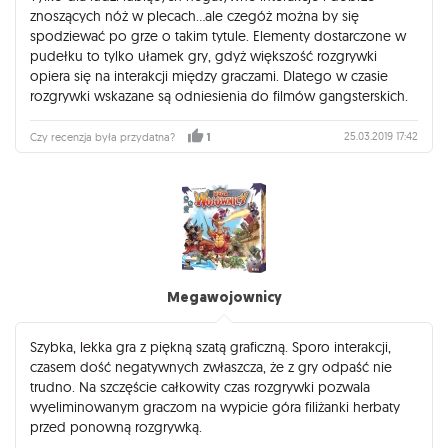
znoszących nóż w plecach...ale czegóż można by się
spodziewać po grze o takim tytule. Elementy dostarczone w
pudełku to tylko ułamek gry, gdyż większość rozgrywki
opiera się na interakcji między graczami. Dlatego w czasie
rozgrywki wskazane są odniesienia do filmów gangsterskich.
25.03.2019 17:42
Czy recenzja była przydatna?
1
Megawojownicy
Szybka, lekka gra z piękną szatą graficzną. Sporo interakcji,
czasem dość negatywnych zwłaszcza, że z gry odpaść nie
trudno. Na szczęście całkowity czas rozgrywki pozwala
wyeliminowanym graczom na wypicie góra filiżanki herbaty
przed ponowną rozgrywką.