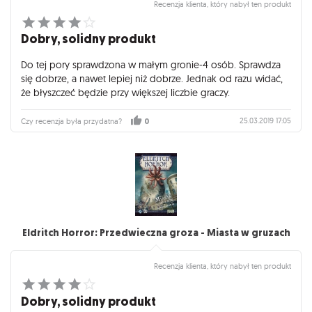
Recenzja klienta, który nabył ten produkt
Dobry, solidny produkt
Do tej pory sprawdzona w małym gronie-4 osób. Sprawdza
się dobrze, a nawet lepiej niż dobrze. Jednak od razu widać,
że błyszczeć będzie przy większej liczbie graczy.
25.03.2019 17:05
Czy recenzja była przydatna?
0
Eldritch Horror: Przedwieczna groza - Miasta w gruzach
Recenzja klienta, który nabył ten produkt
Dobry, solidny produkt