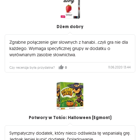
Dżem dobry
Zgrabne połączenie gier słownych z hanabi...czyli gra nie dla
każdego. Wymaga specyficznej grupy w dodatku o
wyrównanym zasobie słownictwa.
11.06.2020 13:44
Czy recenzja była przydatna?
0
Potwory w Tokio: Halloween (Egmont)
Sympatyczny dodatek, który nieco odświeża tę wspaniałą grę.
Jednak lepiej kupić dodatek: Doładowanie