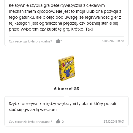
Relatywnie szybka gra detektywistyczna z ciekawym
mechanizmem qrcodów. Nie jest to moja ulubiona pozycja z
tego gatunku, ale biorąc pod uwagę, że regrywalność gier z
tej kategorii jest ograniczona prędzej, czy później stanie się
przed wyborem czy kupić tę grę. Krótko: Tak!
31.05.2020 18:38
Czy recenzja była przydatna?
1
6 bierze! G3
Szybki przerywnik między większymi tytułami, który potrafi
stać się gwiazdą wieczoru.
23.10.2019 18:01
Czy recenzja była przydatna?
0