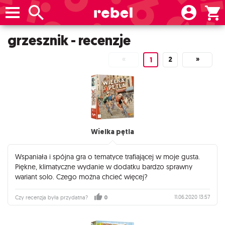
grzesznik - recenzje
«
2
»
1
Wielka pętla
Wspaniała i spójna gra o tematyce trafiającej w moje gusta.
Piękne, klimatyczne wydanie w dodatku bardzo sprawny
wariant solo. Czego można chcieć więcej?
11.06.2020 13:57
Czy recenzja była przydatna?
0