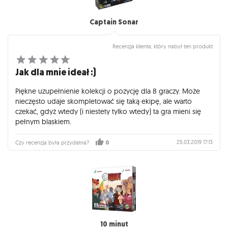
Captain Sonar
Recenzja klienta, który nabył ten produkt
Jak dla mnie ideał :)
Piękne uzupełnienie kolekcji o pozycję dla 8 graczy. Może
nieczęsto udaje skompletować się taką ekipę, ale warto
czekać, gdyż wtedy (i niestety tylko wtedy) ta gra mieni się
pełnym blaskiem.
25.03.2019 17:13
Czy recenzja była przydatna?
0
10 minut