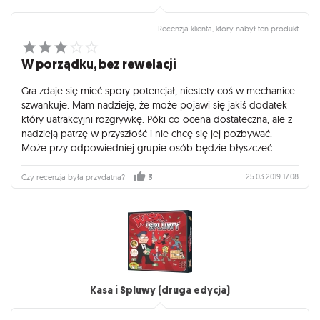
Recenzja klienta, który nabył ten produkt
W porządku, bez rewelacji
Gra zdaje się mieć spory potencjał, niestety coś w mechanice
szwankuje. Mam nadzieję, że może pojawi się jakiś dodatek
który uatrakcyjni rozgrywkę. Póki co ocena dostateczna, ale z
nadzieją patrzę w przyszłość i nie chcę się jej pozbywać.
Może przy odpowiedniej grupie osób będzie błyszczeć.
25.03.2019 17:08
Czy recenzja była przydatna?
3
Kasa i Spluwy (druga edycja)