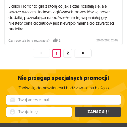
Eldrich Horror to gra z którą co jakiś czas rozstają się, ale
zawsze wracam. Jednym z głównych powodów są nowe
dodatki, pozwalające na odświeżenie tej wspaniałej gry.
Niestety cena dodatków jest niewspółmierna do zawartości
pudełka.
29.05.2018 20:02
Czy recenzja była przydatna?
2
«
2
»
1
Nie przegap specjalnych promocji!
Zapisz się do newslettera i bądź zawsze na bieżąco
Twój adres e-mail
Twoje imię
ZAPISZ SIĘ!