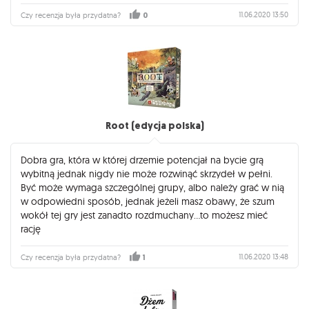
11.06.2020 13:50
Czy recenzja była przydatna?
0
Root (edycja polska)
Dobra gra, która w której drzemie potencjał na bycie grą
wybitną jednak nigdy nie może rozwinąć skrzydeł w pełni.
Być może wymaga szczególnej grupy, albo należy grać w nią
w odpowiedni sposób, jednak jeżeli masz obawy, że szum
wokół tej gry jest zanadto rozdmuchany...to możesz mieć
rację
11.06.2020 13:48
Czy recenzja była przydatna?
1