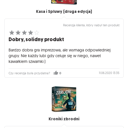
Kasa i Spluwy (druga edycja)
Recenzja klienta, który nabył ten produkt
Dobry, solidny produkt
Bardzo dobra gra imprezowa, ale wymaga odpowiedniej
grupy. Nie każdy lubi gdy celuje się w niego, nawet
kawałkiem szwamki:)
11.06.2020 13:35
Czy recenzja była przydatna?
0
Kroniki zbrodni