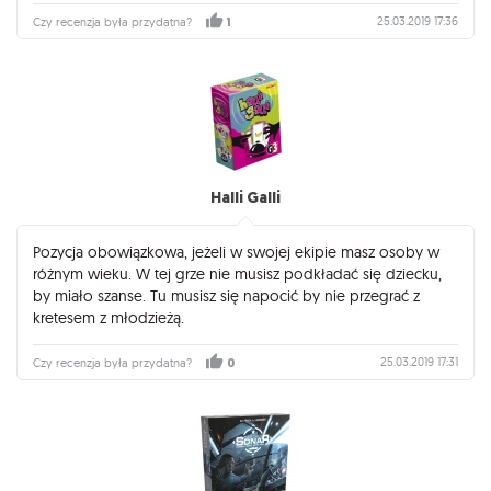
25.03.2019 17:36
Czy recenzja była przydatna?
1
Halli Galli
Pozycja obowiązkowa, jeżeli w swojej ekipie masz osoby w
różnym wieku. W tej grze nie musisz podkładać się dziecku,
by miało szanse. Tu musisz się napocić by nie przegrać z
kretesem z młodzieżą.
25.03.2019 17:31
Czy recenzja była przydatna?
0