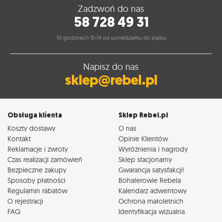
Zadzwoń do nas
58 728 49 31
W godzinach 10-14 od poniedziałku do piątku
Napisz do nas
sklep@rebel.pl
Obsługa klienta
Sklep Rebel.pl
Koszty dostawy
O nas
Kontakt
Opinie Klientów
Reklamacje i zwroty
Wyróżnienia i nagrody
Czas realizacji zamówień
Sklep stacjonarny
Bezpieczne zakupy
Gwarancja satysfakcji!
Sposoby płatności
Bohaterowie Rebela
Regulamin rabatów
Kalendarz adwentowy
O rejestracji
Ochrona małoletnich
FAQ
Identyfikacja wizualna