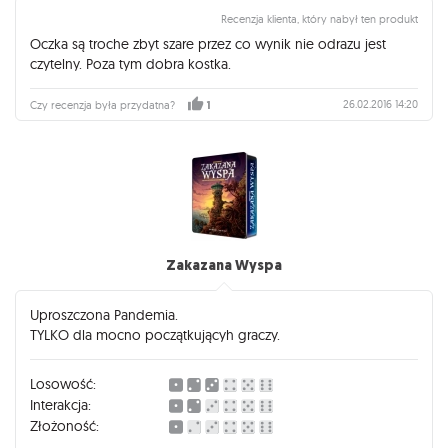
Recenzja klienta, który nabył ten produkt
Oczka są troche zbyt szare przez co wynik nie odrazu jest
czytelny. Poza tym dobra kostka.
26.02.2016 14:20
Czy recenzja była przydatna?
1
Zakazana Wyspa
Uproszczona Pandemia.
TYLKO dla mocno początkującyh graczy.
Losowość:
Interakcja:
Złożoność: