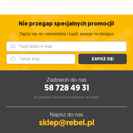
Nie przegap specjalnych promocji!
Zapisz się do newslettera i bądź zawsze na bieżąco
Twój adres e-mail
Twoje imię
ZAPISZ SIĘ!
Zadzwoń do nas
58 728 49 31
W godzinach 10-14 od poniedziałku do piątku
Napisz do nas
sklep@rebel.pl