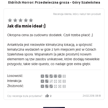
Eldritch Horror: Przedwieczna groza - Góry Szaleństwa
Recenzja klienta, który nabył ten produkt
Jak dla mnie ideał :)
Okropna cena za cudowny dodatek. Czyli trzeba płacić ;)
Antarktyda jest niezwykle klimatyczną lokacją, a spójność
tematyczna wydarzeń w grze z tym miejscem jest w Górach
Szaleństwa spora. Wspaniałym (a jakże prostym) nowym
elementem są tzw zasoby unikatowe, które dodają niewielkie
przygody, takie side-questy, co nadaje grze extra głębi.
Losowość:
Interakcja:
Złożoność:
24.02.2016 08:18
Czy recenzja była przydatna?
2