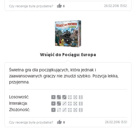
26.02.2016 13:52
Czy recenzja była przydatna?
6
Wsiąść do Pociągu: Europa
Świetna gra dla początkujących, która jednak i
zaawansowanych graczy nie znudzi szybko. Pozycja lekka,
przyjemna.
Losowość:
Interakcja:
Złożoność:
26.02.2016 13:51
Czy recenzja była przydatna?
8