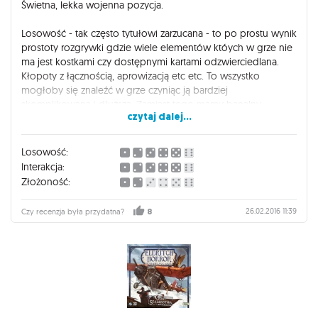
Świetna, lekka wojenna pozycja.
Losowość - tak często tytułowi zarzucana - to po prostu wynik
prostoty rozgrywki gdzie wiele elementów któych w grze nie
ma jest kostkami czy dostępnymi kartami odzwierciedlana.
Kłopoty z łącznością, aprowizacją etc etc. To wszystko
mogłoby się znaleźć w grze czyniąc ją bardziej
skomplikowaną i dłuższą. Zamiast tego mamy banalny
czytaj dalej...
schemat rozgrywki, który jednak w każdej turze wymaga od
nas analizowania sytuacji na planszy. To gra zdecydowanie
bardziej taktyczna niz strategiczna.
Losowość:
Interakcja:
Złożoność:
26.02.2016 11:39
Czy recenzja była przydatna?
8