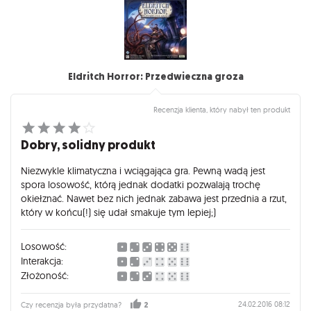
Eldritch Horror: Przedwieczna groza
Recenzja klienta, który nabył ten produkt
Dobry, solidny produkt
Niezwykle klimatyczna i wciągająca gra. Pewną wadą jest
spora losowość, którą jednak dodatki pozwalają trochę
okiełznać. Nawet bez nich jednak zabawa jest przednia a rzut,
który w końcu(!) się udał smakuje tym lepiej;)
Losowość:
Interakcja:
Złożoność:
24.02.2016 08:12
Czy recenzja była przydatna?
2