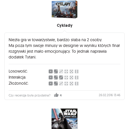
Cyklady
Niezła gra w towarzystwie, bardzo słaba na 2 osoby.
Ma poza tym swoje minusy w designie w wyniku których finał
rozgrywki jest mało emocjonujący. To jednak naprawia
dodatek Tytani.
Losowość:
Interakcja:
Złożoność:
26.02.2016 13:46
Czy recenzja była przydatna?
4