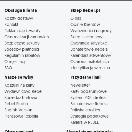
Obsługa klienta
Sklep Rebel.pl
Koszty dostawy
O nas
Kontakt
Opinie Klientów
Reklamacje i zwroty
Wyróżnienia i nagrody
Czas realizacji zamówień
Sklep stacjonarny
Bezpieczne zakupy
Gwarancja satysfakcji!
Sposoby płatności
Bohaterowie Rebela
Regulamin rabatów
Kalendarz adwentowy
O rejestracji
Ochrona małoletnich
FAQ
Identyfikacja wizualna
Nasze serwisy
Przydatne linki
Koszulki na karty
Newsletter
Wydawnictwo Rebel
Karty podarunkowe
Sprzedaż hurtowa
System PDK i trofea
Rebel Studio
Bohaterowie Rebela
English Version
Polityka cookies
Planszowa Rebelia
Strategia podatkowa
Kariera w REBEL
Obserwuj nas!
Akceptujemy płatności