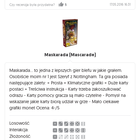
- Angielska wersja jest troszke lepsza (wykonanie, napisy)
17.05.2016 16:31
Czy recenzja była przydatna?
5
Ocena: 5/5
Maskarada (Mascarade)
Maskarada... to jedna z lepszych gier blefu w jakie grałem.
Osobiście moim nr 1 jest Szeryf z Nottingham. Ta gra posiada
następujące zalety: + Prosta + Klimatyczne grafiki + Duże karty
postaci + Treściwa instrukcja - Karty trzeba zakoszulkować
odrazu - Karty pomocy gracza są mało czytelne - Pomysł na
wskazanie jakie karty biorą udział w grze - Mało ciekawe
grafiki monet Ocena: 4-/5
Losowość:
Interakcja:
Złożoność: