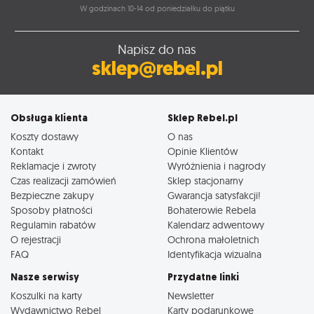
W godzinach 10-14 od poniedziałku do piątku
Napisz do nas
sklep@rebel.pl
Obsługa klienta
Sklep Rebel.pl
Koszty dostawy
O nas
Kontakt
Opinie Klientów
Reklamacje i zwroty
Wyróżnienia i nagrody
Czas realizacji zamówień
Sklep stacjonarny
Bezpieczne zakupy
Gwarancja satysfakcji!
Sposoby płatności
Bohaterowie Rebela
Regulamin rabatów
Kalendarz adwentowy
O rejestracji
Ochrona małoletnich
FAQ
Identyfikacja wizualna
Nasze serwisy
Przydatne linki
Koszulki na karty
Newsletter
Wydawnictwo Rebel
Karty podarunkowe