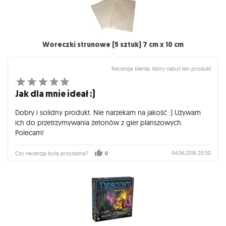
Woreczki strunowe (5 sztuk) 7 cm x 10 cm
Recenzja klienta, który nabył ten produkt
Jak dla mnie ideał :)
Dobry i solidny produkt. Nie narzekam na jakość :) Używam
ich do przetrzymywania żetonów z gier planszowych.
Polecam!
04.06.2016 20:30
Czy recenzja była przydatna?
0