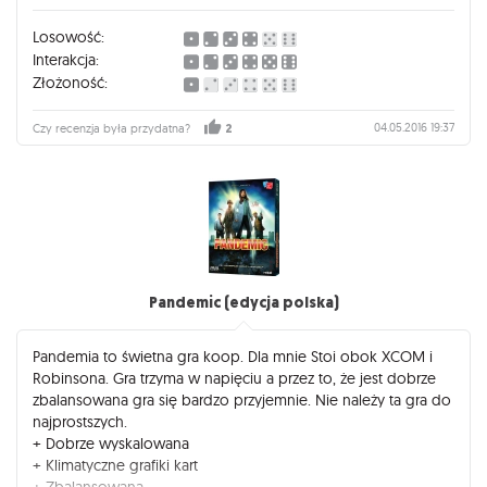
Losowość:
Interakcja:
Złożoność:
04.05.2016 19:37
Czy recenzja była przydatna?
2
Pandemic (edycja polska)
Pandemia to świetna gra koop. Dla mnie Stoi obok XCOM i
Robinsona. Gra trzyma w napięciu a przez to, że jest dobrze
zbalansowana gra się bardzo przyjemnie. Nie należy ta gra do
najprostszych.
+ Dobrze wyskalowana
+ Klimatyczne grafiki kart
+ Zbalansowana