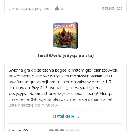
17.05.2016 15:38
Czy recenzja była przydatna?
0
Small World (edycja polska)
Świetna gra do zarażenia kogoś klimatem gier planszowych.
Rozegrałem partie we wszystkich mozliwych wariantach i
uważam tę gre za najbardziej nieobliczalną w gronie 4-5
osobowym. Przy 2 i 3 osobach gra jest strategiczna,
pozycyjna. Natomiast przy większej ilości.... bang! Miazga i
zniszczenie. Sytuacja na planszy zmienia się dynamicznie!
Zatem zacznę od minusów:
- Gra mnie nie rozbawiła choć "oszalałe niziołki" wywołały
czytaj dalej...
uśmiech na twarzy
- Symbole na obszarach łatwo przeoczyć i zasłonić innym
graczom
Losowość: