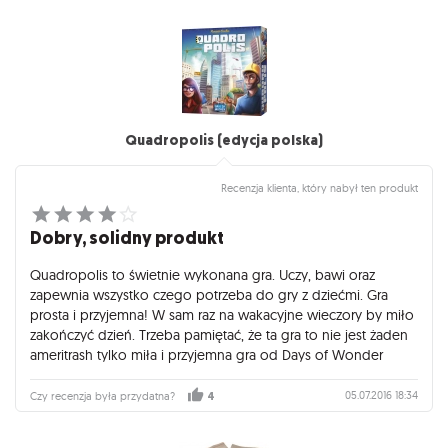
Quadropolis (edycja polska)
Recenzja klienta, który nabył ten produkt
Dobry, solidny produkt
Quadropolis to świetnie wykonana gra. Uczy, bawi oraz
zapewnia wszystko czego potrzeba do gry z dziećmi. Gra
prosta i przyjemna! W sam raz na wakacyjne wieczory by miło
zakończyć dzień. Trzeba pamiętać, że ta gra to nie jest żaden
ameritrash tylko miła i przyjemna gra od Days of Wonder
05.07.2016 18:34
Czy recenzja była przydatna?
4