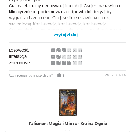
Gra ma elementy negatywnej interakcji. Gra jest nastawiona
klimatycznie to podejmowania odpowiedni decyzji by
wygrać za każdą cenę. Gra jest silnie ustawiona na grę
strategiczną. Konkurencja, konkurencja, konkurencja!
Gra ma niezły klimat postapo - nie tylko samą historią neuro
czytaj dalej...
żywi się ta gra.
Jeżeli po grę się sięga w każdej możliwej chwili to oznacza, że
jest godna polecenia. Jest po prostu dobra!
Losowość:
Interakcja:
Złożoność:
28.11.2016 12:06
Czy recenzja była przydatna?
2
Talisman: Magia i Miecz - Kraina Ognia