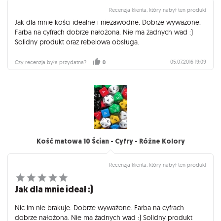
Recenzja klienta, który nabył ten produkt
Jak dla mnie kości idealne i niezawodne. Dobrze wyważone.
Farba na cyfrach dobrze nałożona. Nie ma żadnych wad :)
Solidny produkt oraz rebelowa obsługa.
05.07.2016 19:09
Czy recenzja była przydatna?
0
Kość matowa 10 Ścian - Cyfry - Różne Kolory
Recenzja klienta, który nabył ten produkt
Jak dla mnie ideał :)
Nic im nie brakuje. Dobrze wyważone. Farba na cyfrach
dobrze nałożona. Nie ma żadnych wad :) Solidny produkt