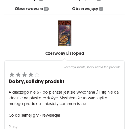
Obserwowani
Obserwujący
12
6
Czerwony Listopad
Recenzja klienta, który nabył ten produkt
Dobry, solidny produkt
A dlaczego nie 5 - bo plansza jest zle wykonana :) i się nie da
idealnie na płasko rozłożyć. Myślałem że to wada tylko
mojego produktu - niestety common issue.
Co do samej gry - rewelacja!
Plusy: