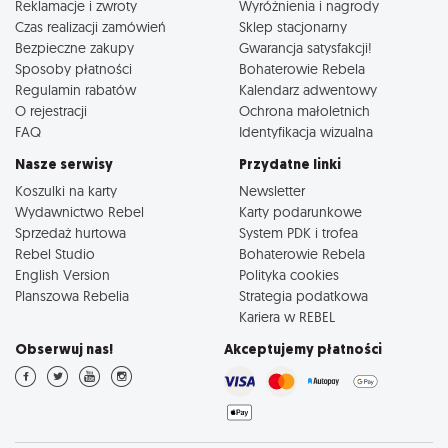
Reklamacje i zwroty
Wyróżnienia i nagrody
Czas realizacji zamówień
Sklep stacjonarny
Bezpieczne zakupy
Gwarancja satysfakcji!
Sposoby płatności
Bohaterowie Rebela
Regulamin rabatów
Kalendarz adwentowy
O rejestracji
Ochrona małoletnich
FAQ
Identyfikacja wizualna
Nasze serwisy
Przydatne linki
Koszulki na karty
Newsletter
Wydawnictwo Rebel
Karty podarunkowe
Sprzedaż hurtowa
System PDK i trofea
Rebel Studio
Bohaterowie Rebela
English Version
Polityka cookies
Planszowa Rebelia
Strategia podatkowa
Kariera w REBEL
Obserwuj nas!
Akceptujemy płatności