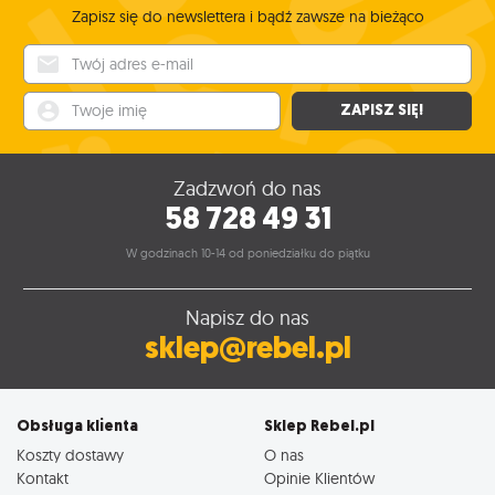
Zapisz się do newslettera i bądź zawsze na bieżąco
Twój adres e-mail
Twoje imię
ZAPISZ SIĘ!
Zadzwoń do nas
58 728 49 31
W godzinach 10-14 od poniedziałku do piątku
Napisz do nas
sklep@rebel.pl
Obsługa klienta
Sklep Rebel.pl
Koszty dostawy
O nas
Kontakt
Opinie Klientów