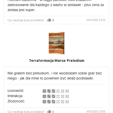
problem że jest nie stabilna.
zastosowanie dla każdego z washy w zestawie - plus cena za
zestaw jest super.
Nie mniej - w tej cenie, na tyle osób, taka zabawa... Polecam
dla wszystkich którzy lubią nie skomplikowane,wesołe gry
14.01.2020 23:25
Czy recenzja była przydatna?
0
kooperacyjne w których wszystko się wali a gracze tylko łatają
koniec z końcem od kataklizmu do kataklizmu!
Terraformacja Marsa: Preludium
Nie grałem bez preludium.. i nie wyobrażam sobie grać bez
niego - jak dla mnie to powinien być skład podstawki.
Losowość:
Interakcja:
Złożoność:
14.01.2020 23:05
Czy recenzja była przydatna?
2