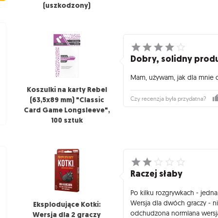
(uszkodzony)
Dobry, solidny prod
Mam, używam, jak dla mnie 
Koszulki na karty Rebel
(63,5x89 mm) "Classic
Czy recenzja była przydatna?
Card Game Longsleeve",
100 sztuk
Raczej słaby
Po kilku rozgrywkach - jedn
Wersja dla dwóch graczy - ni
Eksplodujące Kotki:
odchudzona normlana wersja
Wersja dla 2 graczy