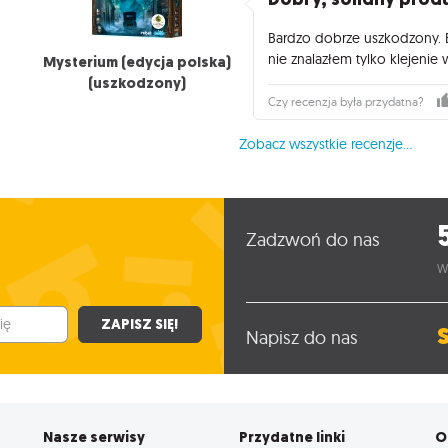
Bardzo dobrze uszkodzony. 
nie znalazłem tylko klejenie 
Mysterium (edycja polska)
(uszkodzony)
Czy recenzja była przydatna?
Zobacz wszystkie recenzje...
Zadzwoń do nas
W
ZAPISZ SIĘ!
Napisz do nas
Nasze serwisy
Przydatne linki
O