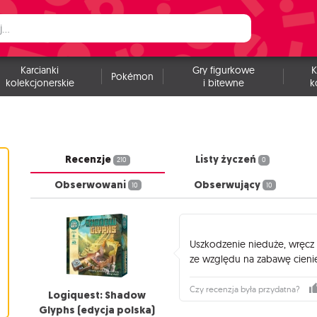
Karcianki
Gry figurkowe
K
Pokémon
kolekcjonerskie
i bitewne
k
Recenzje
Listy życzeń
210
0
Obserwowani
Obserwujący
10
10
Uszkodzenie nieduże, wręcz 
ze względu na zabawę cieni
Czy recenzja była przydatna?
Logiquest: Shadow
Glyphs (edycja polska)