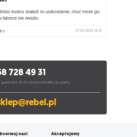
Brdzo trudno znaleźć to uszkodzenie, choć może go
w fabryce nie wyszło.
07.08.2024 14:10
0
58 728 49 31
 godzinach 10-14 od poniedziałku do piątku
sklep@rebel.pl
bserwuj nas!
Akceptujemy