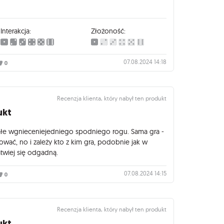
Interakcja:
Złożoność:
07.08.2024 14:18
0
Recenzja klienta, który nabył ten produkt
ukt
małe wgnieceniejedniego spodniego rogu. Sama gra -
ać, no i zależy kto z kim gra, podobnie jak w
atwiej się odgadną.
07.08.2024 14:15
0
Recenzja klienta, który nabył ten produkt
ukt