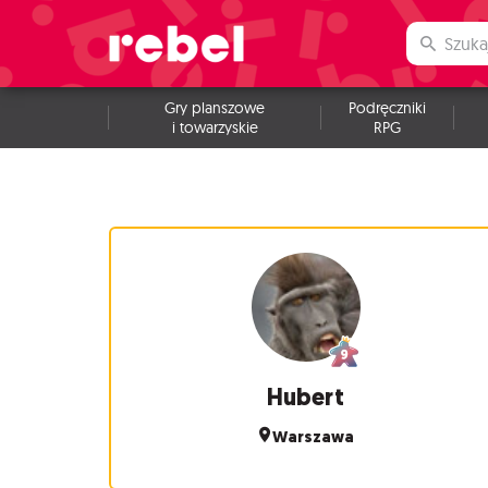
Gry planszowe
Podręczniki
i towarzyskie
RPG
Hubert
Warszawa