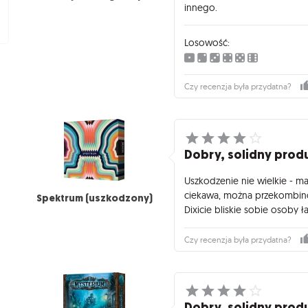
innego.
Losowość:
Czy recenzja była przydatna?
Dobry, solidny prod
Uszkodzenie nie wielkie - 
ciekawa, można przekombinow
Spektrum (uszkodzony)
Dixicie bliskie sobie osoby ł
Czy recenzja była przydatna?
Dobry, solidny prod