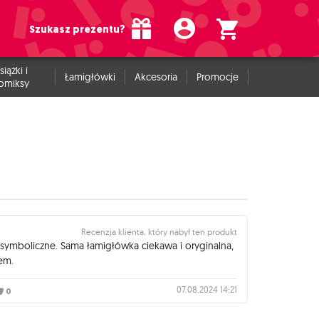
Szukasz prezentu?
siążki i
Łamigłówki
Akcesoria
Promocje
omiksy
Recenzja klienta, który nabył ten produkt
symboliczne. Sama łamigłówka ciekawa i oryginalna,
em.
07.08.2024 14:21
0