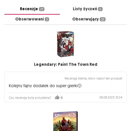
Recenzje
Listy życzeń
27
0
Obserwowani
Obserwujący
3
25
Legendary: Paint The Town Red
Recenzja klienta, który nabył ten produkt
Kolejny fajny dodatek do super gierki🙂
08.08.2023 10:24
Czy recenzja była przydatna?
0