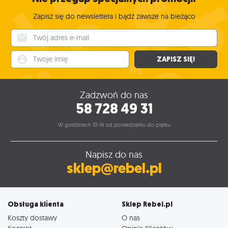
Zapisz się do newslettera i bądź zawsze na bieżąco
Twój adres e-mail
Twoje imię
ZAPISZ SIĘ!
Zadzwoń do nas
58 728 49 31
W godzinach 10-14 od poniedziałku do piątku
Napisz do nas
sklep@rebel.pl
Obsługa klienta
Sklep Rebel.pl
Koszty dostawy
O nas