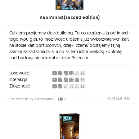
Aeon's End (second edition)
Całkiem przyjemny deckbuilding. To co rozróżnia ją od innych
tego typu gier, to możliwość ułożenia już wykorzystanych kart
na stosie kart odrzuconych, dzięki czemu dostajemy fajną
szansę zarządzania talią, a co za tym idzie większą kontrolę
nad budowaniem kombosków. Polecam
Losowość:
Interakcja:
Złożoność:
02.03.2018 13:10
Czy recenzja była przydatna?
2