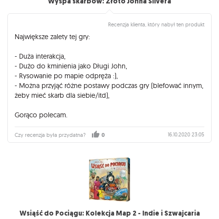
Wyspa skarbów: Złoto Johna Silvera
Recenzja klienta, który nabył ten produkt
Największe zalety tej gry:
- Duża interakcja,
- Dużo do kminienia jako Długi John,
- Rysowanie po mapie odpręża :),
- Można przyjąć różne postawy podczas gry (blefować innym,
żeby mieć skarb dla siebie/itd),
Gorąco polecam.
16.10.2020 23:05
Czy recenzja była przydatna?
0
Wsiąść do Pociągu: Kolekcja Map 2 - Indie i Szwajcaria