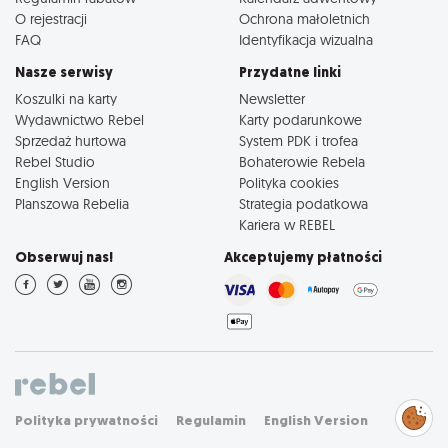
O rejestracji
Ochrona małoletnich
FAQ
Identyfikacja wizualna
Nasze serwisy
Przydatne linki
Koszulki na karty
Newsletter
Wydawnictwo Rebel
Karty podarunkowe
Sprzedaż hurtowa
System PDK i trofea
Rebel Studio
Bohaterowie Rebela
English Version
Polityka cookies
Planszowa Rebelia
Strategia podatkowa
Kariera w REBEL
Obserwuj nas!
Akceptujemy płatności
Zarządzaj
Polityka prywatności
Regulamin
English Version
preferencjami
cookies