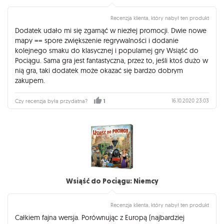
Recenzja klienta, który nabył ten produkt
Dodatek udało mi się zgarnąć w niezłej promocji. Dwie nowe
mapy == spore zwiększenie regrywalności i dodanie
kolejnego smaku do klasycznej i popularnej gry Wsiąść do
Pociągu. Sama gra jest fantastyczna, przez to, jeśli ktoś dużo w
nią gra, taki dodatek może okazać się bardzo dobrym
zakupem.
16.10.2020 23:03
Czy recenzja była przydatna?
1
Wsiąść do Pociągu: Niemcy
Recenzja klienta, który nabył ten produkt
Całkiem fajna wersja. Porównując z Europą (najbardziej