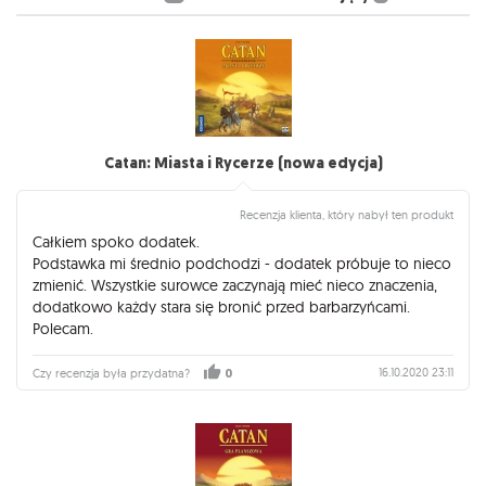
Catan: Miasta i Rycerze (nowa edycja)
Recenzja klienta, który nabył ten produkt
Całkiem spoko dodatek.
Podstawka mi średnio podchodzi - dodatek próbuje to nieco
zmienić. Wszystkie surowce zaczynają mieć nieco znaczenia,
dodatkowo każdy stara się bronić przed barbarzyńcami.
Polecam.
16.10.2020 23:11
Czy recenzja była przydatna?
0