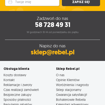
Twoje imię
ZAPISZ SIĘ!
Zadzwoń do nas
58 728 49 31
W godzinach 10-14 od poniedziałku do piątku
Napisz do nas
sklep@rebel.pl
Obsługa klienta
Sklep Rebel.pl
Koszty dostawy
O nas
Kontakt
Opinie Klientów
Reklamacje i zwroty
Wyróżnienia i nagrody
Czas realizacji zamówień
Sklep stacjonarny
Bezpieczne zakupy
Gwarancja satysfakcji!
Sposoby płatności
Bohaterowie Rebela
Regulamin rabatów
Kalendarz adwentowy