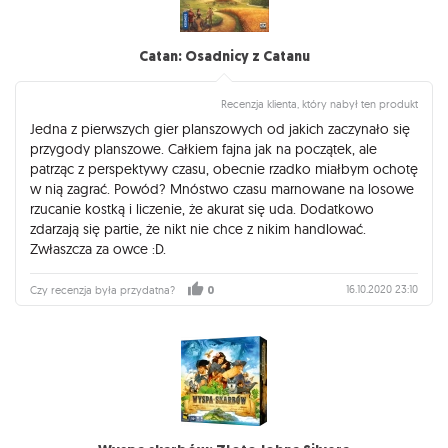
Catan: Osadnicy z Catanu
Recenzja klienta, który nabył ten produkt
Jedna z pierwszych gier planszowych od jakich zaczynało się
przygody planszowe. Całkiem fajna jak na początek, ale
patrząc z perspektywy czasu, obecnie rzadko miałbym ochotę
w nią zagrać. Powód? Mnóstwo czasu marnowane na losowe
rzucanie kostką i liczenie, że akurat się uda. Dodatkowo
zdarzają się partie, że nikt nie chce z nikim handlować.
Zwłaszcza za owce :D.
16.10.2020 23:10
Czy recenzja była przydatna?
0