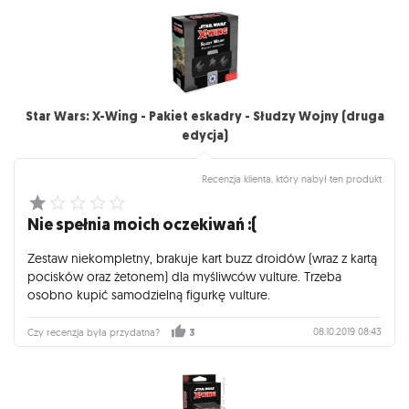
Star Wars: X-Wing - Pakiet eskadry - Słudzy Wojny (druga
edycja)
Recenzja klienta, który nabył ten produkt
Nie spełnia moich oczekiwań :(
Zestaw niekompletny, brakuje kart buzz droidów (wraz z kartą
pocisków oraz żetonem) dla myśliwców vulture. Trzeba
osobno kupić samodzielną figurkę vulture.
08.10.2019 08:43
Czy recenzja była przydatna?
3