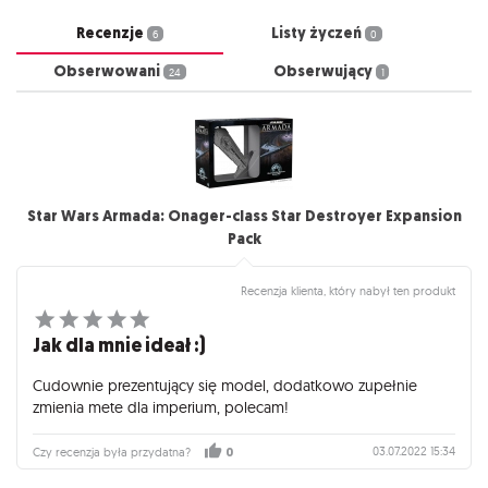
Recenzje
Listy życzeń
6
0
Obserwowani
Obserwujący
24
1
Star Wars Armada: Onager-class Star Destroyer Expansion
Pack
Recenzja klienta, który nabył ten produkt
Jak dla mnie ideał :)
Cudownie prezentujący się model, dodatkowo zupełnie
zmienia mete dla imperium, polecam!
03.07.2022 15:34
Czy recenzja była przydatna?
0