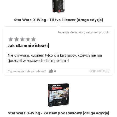
Star Wars: X-Wing - TIE/vn Silencer (druga edycja)
Recenzja klienta, który nabył ten produkt
Jak dla mnie ideał :)
Nie ukrywam, kupiłem tylko dla kart mocy, których nie ma
(jeszcze) w zestawach dla imperium ;)
02.08.2019 15:32
Czy recenzja była przydatna?
0
Star Wars: X-Wing - Zestaw podstawowy (druga edycja)