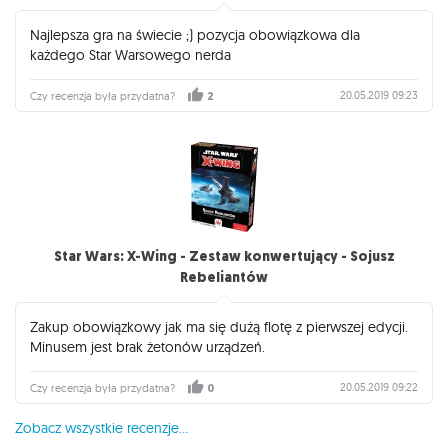
Najlepsza gra na świecie ;) pozycja obowiązkowa dla
każdego Star Warsowego nerda
20.05.2019 09:23
Czy recenzja była przydatna?
2
Star Wars: X-Wing - Zestaw konwertujący - Sojusz
Rebeliantów
Zakup obowiązkowy jak ma się dużą flotę z pierwszej edycji.
Minusem jest brak żetonów urządzeń.
20.05.2019 09:22
Czy recenzja była przydatna?
0
Zobacz wszystkie recenzje...