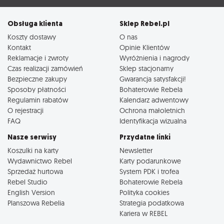
Obsługa klienta
Sklep Rebel.pl
Koszty dostawy
O nas
Kontakt
Opinie Klientów
Reklamacje i zwroty
Wyróżnienia i nagrody
Czas realizacji zamówień
Sklep stacjonarny
Bezpieczne zakupy
Gwarancja satysfakcji!
Sposoby płatności
Bohaterowie Rebela
Regulamin rabatów
Kalendarz adwentowy
O rejestracji
Ochrona małoletnich
FAQ
Identyfikacja wizualna
Nasze serwisy
Przydatne linki
Koszulki na karty
Newsletter
Wydawnictwo Rebel
Karty podarunkowe
Sprzedaż hurtowa
System PDK i trofea
Rebel Studio
Bohaterowie Rebela
English Version
Polityka cookies
Planszowa Rebelia
Strategia podatkowa
Kariera w REBEL