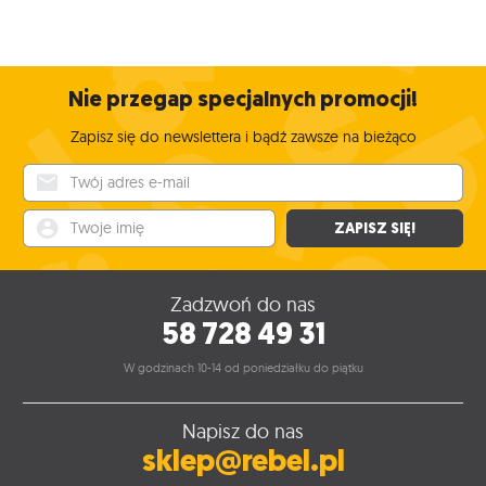
Nie przegap specjalnych promocji!
Zapisz się do newslettera i bądź zawsze na bieżąco
Twój adres e-mail
Twoje imię
ZAPISZ SIĘ!
Zadzwoń do nas
58 728 49 31
W godzinach 10-14 od poniedziałku do piątku
Napisz do nas
sklep@rebel.pl