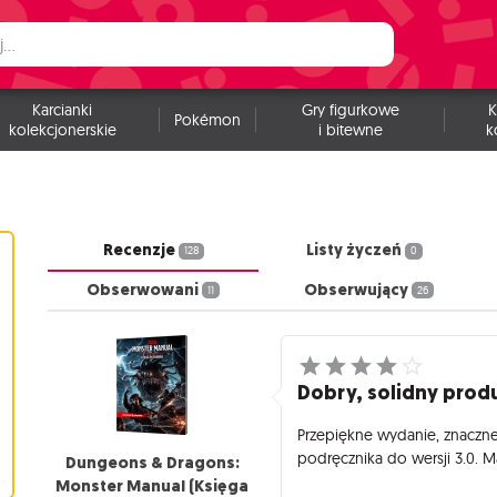
Karcianki
Gry figurkowe
K
Pokémon
kolekcjonerskie
i bitewne
k
Recenzje
Listy życzeń
128
0
Obserwowani
Obserwujący
11
26
Dobry, solidny prod
Przepiękne wydanie, znaczn
podręcznika do wersji 3.0. M
Dungeons & Dragons:
Monster Manual (Księga