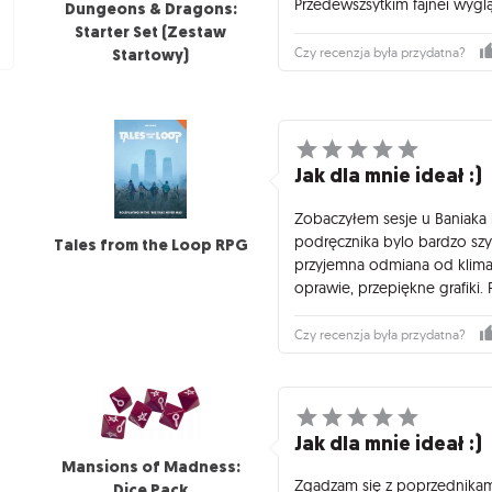
Przedewszsytkim fajnei wyglą
Dungeons & Dragons:
Starter Set (Zestaw
Startowy)
Czy recenzja była przydatna?
Jak dla mnie ideał :)
Zobaczyłem sesje u Baniaka 
podręcznika bylo bardzo szy
Tales from the Loop RPG
przyjemna odmiana od klimao
oprawie, przepiękne grafiki.
Czy recenzja była przydatna?
Jak dla mnie ideał :)
Mansions of Madness:
Zgadzam się z poprzednikami.
Dice Pack