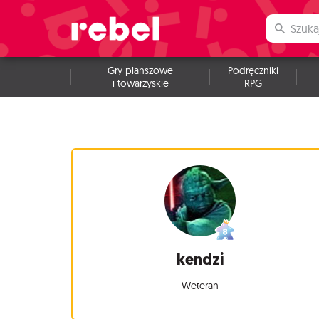
Gry planszowe
Podręczniki
i towarzyskie
RPG
kendzi
Weteran