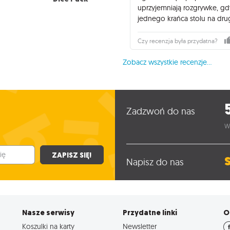
uprzyjemniają rozgrywke, gd
jednego krańca stolu na dru
Czy recenzja była przydatna?
Zobacz wszystkie recenzje...
Zadzwoń do nas
W
ZAPISZ SIĘ!
Napisz do nas
Nasze serwisy
Przydatne linki
O
Koszulki na karty
Newsletter