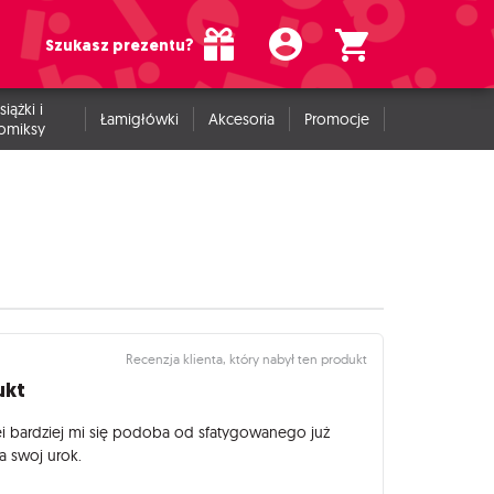
Szukasz prezentu?
siążki i
Łamigłówki
Akcesoria
Promocje
omiksy
Recenzja klienta, który nabył ten produkt
ukt
ei bardziej mi się podoba od sfatygowanego już
a swoj urok.