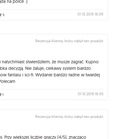
da na pólce :)
01.10.2019 16:09
5
Recenzja klienta, który nabył ten produkt
i natychmiast stwierdzilem, że musze zagrać. Kupno
bka decyzją. Nie żaluje, ciekawy system bardzo
w fantasy i sci-fi. Wydanie bardzo ładne w twardej
 Polecam
01.10.2019 16:05
1
Recenzja klienta, który nabył ten produkt
 Przy większej liczbie graczy (4/5), znaczaco