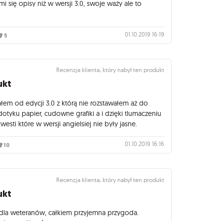
i się opisy niż w wersji 3.0, swoje waży ale to
01.10.2019 16:19
5
Recenzja klienta, który nabył ten produkt
ukt
łem od edycji 3.0 z którą nie rozstawałem aż do
dotyku papier, cudowne grafiki a i dzięki tlumaczeniu
westi które w wersji angielsiej nie były jasne.
01.10.2019 16:16
10
Recenzja klienta, który nabył ten produkt
ukt
 dla weteranów, całkiem przyjemna przygoda.