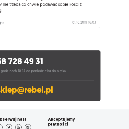
y nie trzeba co chwile podawać sobie kości z
gi
01.10.2019 16:03
0
58 728 49 31
 godzinach 10-14 od poniedziałku do piątku
sklep@rebel.pl
bserwuj nas!
Akceptujemy
płatności