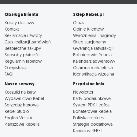
Obsługa klienta
Sklep Rebel.pl
Koszty dostawy
O nas
Kontakt
Opinie Klientów
Reklamacje i zwroty
Wyróżnienia i nagrody
Czas realizacji zamówień
Sklep stacjonarny
Bezpieczne zakupy
Gwarancja satysfakcji!
Sposoby płatności
Bohaterowie Rebela
Regulamin rabatów
Kalendarz adwentowy
O rejestracji
Ochrona małoletnich
FAQ
Identyfikacja wizualna
Nasze serwisy
Przydatne linki
Koszulki na karty
Newsletter
Wydawnictwo Rebel
Karty podarunkowe
Sprzedaż hurtowa
System PDK i trofea
Rebel Studio
Bohaterowie Rebela
English Version
Polityka cookies
Planszowa Rebelia
Strategia podatkowa
Kariera w REBEL