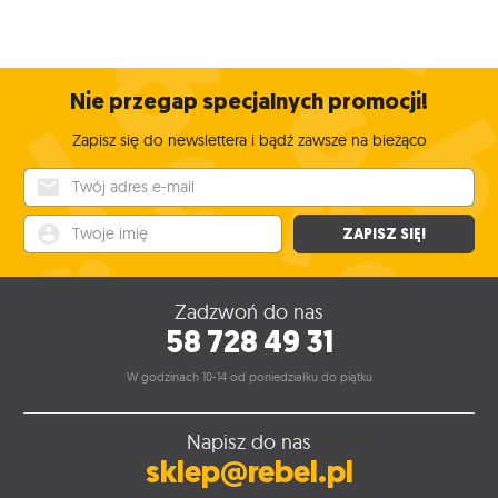
Nie przegap specjalnych promocji!
Zapisz się do newslettera i bądź zawsze na bieżąco
Twój adres e-mail
Twoje imię
ZAPISZ SIĘ!
Zadzwoń do nas
58 728 49 31
W godzinach 10-14 od poniedziałku do piątku
Napisz do nas
sklep@rebel.pl