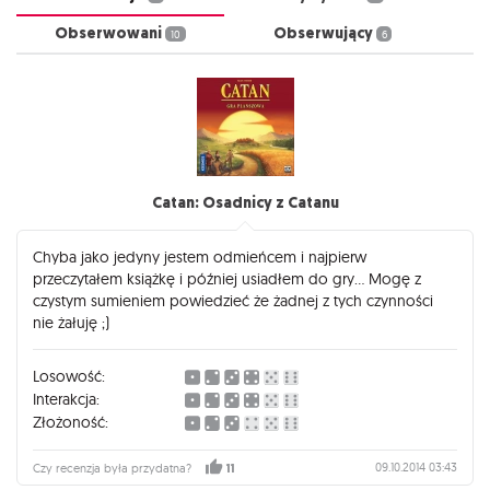
Obserwowani
Obserwujący
10
6
Catan: Osadnicy z Catanu
Chyba jako jedyny jestem odmieńcem i najpierw
przeczytałem książkę i później usiadłem do gry... Mogę z
czystym sumieniem powiedzieć że żadnej z tych czynności
nie żałuję ;)
Losowość:
Interakcja:
Złożoność:
09.10.2014 03:43
Czy recenzja była przydatna?
11