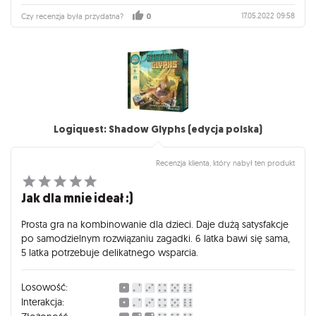
17.05.2022 09:58
Czy recenzja była przydatna?
0
Logiquest: Shadow Glyphs (edycja polska)
Recenzja klienta, który nabył ten produkt
Jak dla mnie ideał :)
Prosta gra na kombinowanie dla dzieci. Daje dużą satysfakcje
po samodzielnym rozwiązaniu zagadki. 6 latka bawi się sama,
5 latka potrzebuje delikatnego wsparcia.
Losowość:
Interakcja: