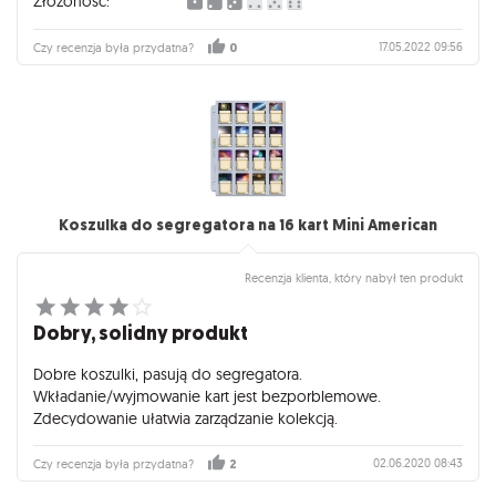
Złożoność:
17.05.2022 09:56
Czy recenzja była przydatna?
0
Koszulka do segregatora na 16 kart Mini American
Recenzja klienta, który nabył ten produkt
Dobry, solidny produkt
Dobre koszulki, pasują do segregatora.
Wkładanie/wyjmowanie kart jest bezporblemowe.
Zdecydowanie ułatwia zarządzanie kolekcją.
02.06.2020 08:43
Czy recenzja była przydatna?
2