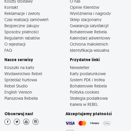
Koszty dostawy
O nas
Kontakt
Opinie Klientów
Reklamacje i zwroty
Wyróżnienia i nagrody
Czas realizacji zamówień
Sklep stacjonarny
Bezpieczne zakupy
Gwarancja satysfakcji!
Sposoby płatności
Bohaterowie Rebela
Regulamin rabatów
Kalendarz adwentowy
O rejestracji
Ochrona małoletnich
FAQ
Identyfikacja wizualna
Nasze serwisy
Przydatne linki
Koszulki na karty
Newsletter
Wydawnictwo Rebel
Karty podarunkowe
Sprzedaż hurtowa
System PDK i trofea
Rebel Studio
Bohaterowie Rebela
English Version
Polityka cookies
Planszowa Rebelia
Strategia podatkowa
Kariera w REBEL
Obserwuj nas!
Akceptujemy płatności