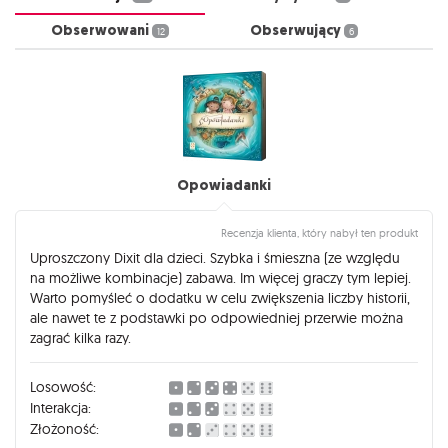
Obserwowani
Obserwujący
12
6
Opowiadanki
Recenzja klienta, który nabył ten produkt
Uproszczony Dixit dla dzieci. Szybka i śmieszna (ze względu
na możliwe kombinacje) zabawa. Im więcej graczy tym lepiej.
Warto pomyśleć o dodatku w celu zwiększenia liczby historii,
ale nawet te z podstawki po odpowiedniej przerwie można
zagrać kilka razy.
Losowość:
Interakcja:
Złożoność: