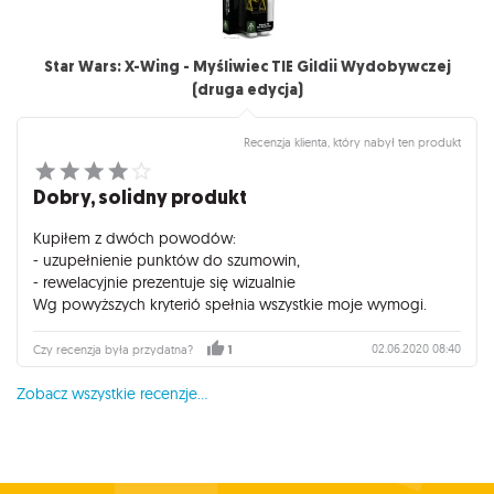
Star Wars: X-Wing - Myśliwiec TIE Gildii Wydobywczej
(druga edycja)
Recenzja klienta, który nabył ten produkt
Dobry, solidny produkt
Kupiłem z dwóch powodów:
- uzupełnienie punktów do szumowin,
- rewelacyjnie prezentuje się wizualnie
Wg powyższych kryterió spełnia wszystkie moje wymogi.
02.06.2020 08:40
Czy recenzja była przydatna?
1
Zobacz wszystkie recenzje...