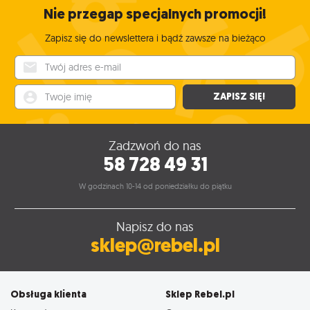
Nie przegap specjalnych promocji!
Zapisz się do newslettera i bądź zawsze na bieżąco
Twój adres e-mail
Twoje imię
ZAPISZ SIĘ!
Zadzwoń do nas
58 728 49 31
W godzinach 10-14 od poniedziałku do piątku
Napisz do nas
sklep@rebel.pl
Obsługa klienta
Sklep Rebel.pl