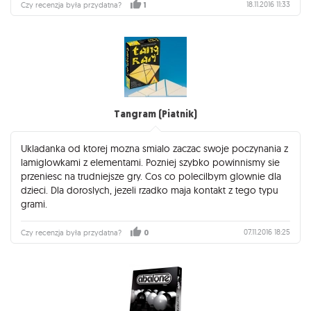
18.11.2016 11:33
Czy recenzja była przydatna?
1
Tangram (Piatnik)
Ukladanka od ktorej mozna smialo zaczac swoje poczynania z
lamiglowkami z elementami. Pozniej szybko powinnismy sie
przeniesc na trudniejsze gry. Cos co polecilbym glownie dla
dzieci. Dla doroslych, jezeli rzadko maja kontakt z tego typu
grami.
07.11.2016 18:25
Czy recenzja była przydatna?
0