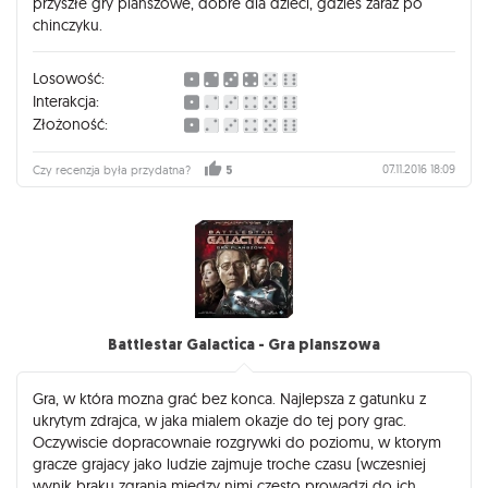
przyszłe gry planszowe, dobre dla dzieci, gdzies zaraz po
chinczyku.
Losowość:
Interakcja:
Złożoność:
07.11.2016 18:09
Czy recenzja była przydatna?
5
Battlestar Galactica - Gra planszowa
Gra, w która mozna grać bez konca. Najlepsza z gatunku z
ukrytym zdrajca, w jaka mialem okazje do tej pory grac.
Oczywiscie dopracownaie rozgrywki do poziomu, w ktorym
gracze grajacy jako ludzie zajmuje troche czasu (wczesniej
wynik braku zgrania miedzy nimi czesto prowadzi do ich