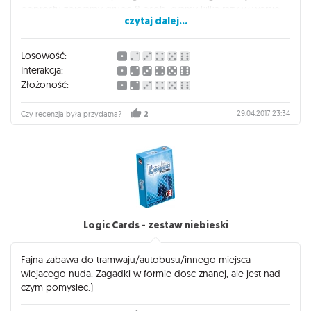
poprostu zbieramy grupe 8 osob, gramy kilka razy w wersje
czytaj dalej...
turowa, a nastepnie ruszamy z opcja "real time" i mamy mase
dobrej zabawy (jesli tylko nasi wspolgracze przestrzegaja
regul, bo nad tym nie ma kontroli)
Losowość:
Interakcja:
Jakies minusy? Gra dosc "glosna", szczegolnie w 2 wariancie,
Złożoność:
nieturowym. Oryginal dosyc drogi...
Cala reszta na plus. Polecam
29.04.2017 23:34
Czy recenzja była przydatna?
2
Logic Cards - zestaw niebieski
Fajna zabawa do tramwaju/autobusu/innego miejsca
wiejacego nuda. Zagadki w formie dosc znanej, ale jest nad
czym pomyslec:)