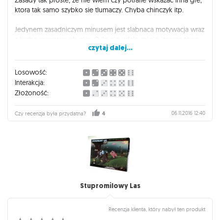
ktora tak samo szybko sie tlumaczy. Chyba chinczyk itp.
Jedynem zasadniczym minusem jest slabnaca motywacja wraz
z liczba rozegranych gier. O ile nie udalo mi sie jeszcze tego
czytaj dalej...
poziomu osiagnac, wydaje mi sie, ze gra ta jest jak piosenka
wpadajaca w ucho. Najpierw sluchasz wielokrotnie ciagle sie
nie delektujac, potem przestajesz i nie masz ochoty do niej
Losowość:
wrocic, wiedzac, ze traci banalem...
Interakcja:
Złożoność:
06.11.2016 12:40
Czy recenzja była przydatna?
4
Stupromilowy Las
Recenzja klienta, który nabył ten produkt