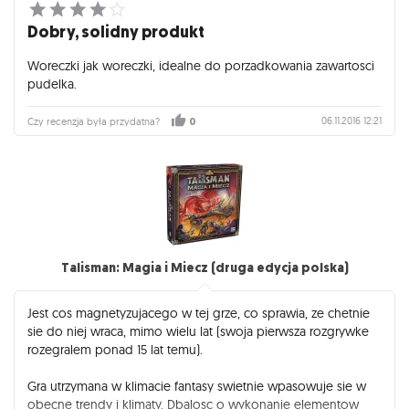
Dobry, solidny produkt
Woreczki jak woreczki, idealne do porzadkowania zawartosci
pudelka.
06.11.2016 12:21
Czy recenzja była przydatna?
0
Talisman: Magia i Miecz (druga edycja polska)
Jest cos magnetyzujacego w tej grze, co sprawia, ze chetnie
sie do niej wraca, mimo wielu lat (swoja pierwsza rozgrywke
rozegralem ponad 15 lat temu).
Gra utrzymana w klimacie fantasy swietnie wpasowuje sie w
obecne trendy i klimaty. Dbalosc o wykonanie elementow