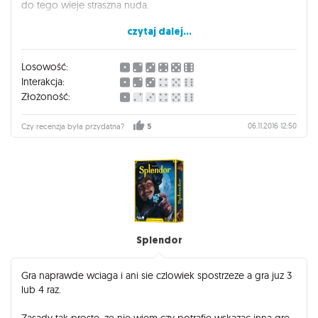
do tego wieje straszna nuda.
czytaj dalej...
Krotko, jesli mamy okazje w nia zagrac, zeby wyrobic wlasne
zdanie, czemu nie. Kupic? Ja osobiscie bym sie nie
zdecydowal. Istnieje duzo lepszych gier tego typu.
Losowość:
Interakcja:
Złożoność:
06.11.2016 12:50
Czy recenzja była przydatna?
5
Splendor
Gra naprawde wciaga i ani sie czlowiek spostrzeze a gra juz 3
lub 4 raz.
Zasady tak proste, ze nie wiem czy potrafie wskazac inna gre,