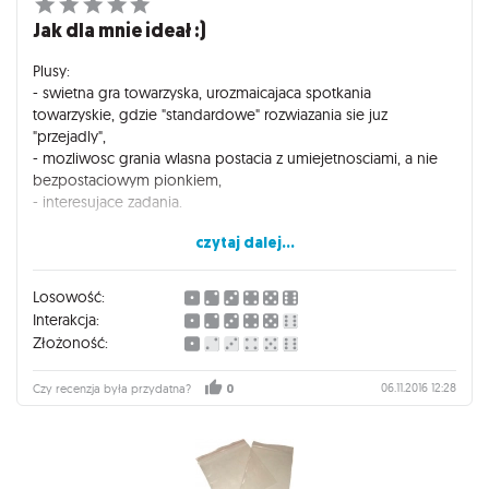
Jak dla mnie ideał :)
Plusy:
- swietna gra towarzyska, urozmaicajaca spotkania
towarzyskie, gdzie "standardowe" rozwiazania sie juz
"przejadly",
- mozliwosc grania wlasna postacia z umiejetnosciami, a nie
bezpostaciowym pionkiem,
- interesujace zadania.
czytaj dalej...
Minusy:
- plansza jak z kartonu, sprawia wrazenie latwej do
uszkodzenia, szczegolnie w tego typu grze,
Losowość:
- niektore zadania sa chyba celowo ulozone z pogranicza
Interakcja:
wykonalnosci, albo wymagaja sporej ilosci alkoholu ;)
Złożoność:
06.11.2016 12:28
Czy recenzja była przydatna?
0