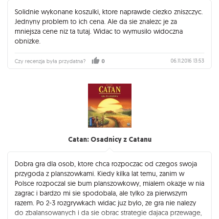
Solidnie wykonane koszulki, ktore naprawde ciezko zniszczyc.
Jednyny problem to ich cena. Ale da sie znalezc je za
mniejsza cene niz ta tutaj. Widac to wymusilo widoczna
obnizke.
06.11.2016 13:53
Czy recenzja była przydatna?
0
Catan: Osadnicy z Catanu
Dobra gra dla osob, ktore chca rozpoczac od czegos swoja
przygoda z planszowkami. Kiedy kilka lat temu, zanim w
Polsce rozpoczal sie bum planszowkowy, mialem okazje w nia
zagrac i bardzo mi sie spodobala, ale tylko za pierwszym
razem. Po 2-3 rozgrywkach widac juz bylo, ze gra nie nalezy
do zbalansowanych i da sie obrac strategie dajaca przewage,