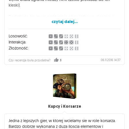
kleski).
Dodatki do tej gry sa praktycznie obowiazkowe, dopiero z
czytaj dalej...
nimi mozliwosci jest tak wiele, ze nawet rozegranie ponad 50
gier nadal pozostawia niedosyt.
Losowość:
Na koniec warto wspomniec, ze samo wykonanie gry tez jest
Interakcja:
na wysokim poziomie, dlatego gre zakupic warto, szczegolnie
Złożoność:
jesli ktos ogladal serial i mu sie on podobal.
06.11.2016 14:37
Czy recenzja była przydatna?
3
Kupcy i Korsarze
Jedna z lepszych gier, w ktorej wcielamy sie w role korsarza.
Bardzo dobrze wykonana z duza iloscia elementow i