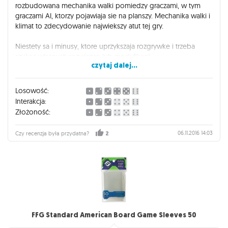
rozbudowana mechanika walki pomiedzy graczami, w tym
graczami AI, ktorzy pojawiaja sie na planszy. Mechanika walki i
klimat to zdecydowanie najwiekszy atut tej gry.
Niestety sa i minusy, ktore uprzykszaja rozgrywke i trzeba
szukac wlasnych rozwiazan lub modyfikacji:
czytaj dalej...
- mechanika poruszania sie graczy AI po planszy przy malej
liczbie graczy pozostawia wiele do zyczenia, praktycznie
spotkac sie z nimi jesli nie chcemy to trzeba wykonac jakis
Losowość:
idiotyczny ruch,
Interakcja:
- mozna grac w 2 osoby, ale w wiekszosci konczy sie to
Złożoność:
zerowo interakcja. Gracze albo celowo sie mijaja, albo
"szukaja" po planszy
06.11.2016 14:03
Czy recenzja była przydatna?
2
- przy duzej ilosci gracz gra zaczyna byc wreszcie interesujaca,
tylko niestety faza bitwy miedzy nimi jest naprawde dluga.
Pozostali gracze w tym czasie poprostu sie nudza.
FFG Standard American Board Game Sleeves 50