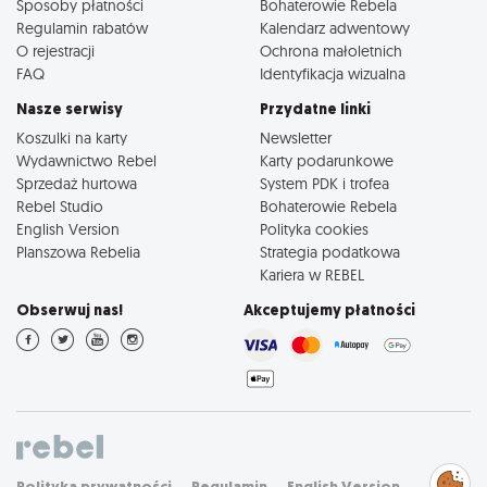
Sposoby płatności
Bohaterowie Rebela
Regulamin rabatów
Kalendarz adwentowy
O rejestracji
Ochrona małoletnich
FAQ
Identyfikacja wizualna
Nasze serwisy
Przydatne linki
Koszulki na karty
Newsletter
Wydawnictwo Rebel
Karty podarunkowe
Sprzedaż hurtowa
System PDK i trofea
Rebel Studio
Bohaterowie Rebela
English Version
Polityka cookies
Planszowa Rebelia
Strategia podatkowa
Kariera w REBEL
Obserwuj nas!
Akceptujemy płatności
Zarządzaj
Polityka prywatności
Regulamin
English Version
preferencjami
cookies