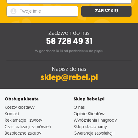
Twoje imię
ZAPISZ SIĘ!
Zadzwoń do nas
58 728 49 31
W godzinach 10-14 od poniedziałku do piątku
Napisz do nas
sklep@rebel.pl
Obsługa klienta
Sklep Rebel.pl
Koszty dostawy
O nas
Kontakt
Opinie Klientów
Reklamacje i zwroty
Wyróżnienia i nagrody
Czas realizacji zamówień
Sklep stacjonarny
Bezpieczne zakupy
Gwarancja satysfakcji!