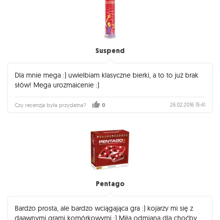
Suspend
Dla mnie mega :) uwielbiam klasyczne bierki, a to to już brak
słów! Mega urozmaicenie :)
26.02.2016 15:41
Czy recenzja była przydatna?
0
Pentago
Bardzo prosta, ale bardzo wciągająca gra :) kojarzy mi się z
daawnymi grami komórkowymi ;) Miła odmiana dla choćby