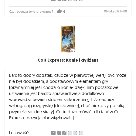
obowiązkowa dla fanów :) sprawia ogromną radość i wzbija
poziom regrywalności na kosmiczny poziom :) nie mniej,
06.04.2016 14:08
Czy recenzja była przydatna?
4
warto nadmienić, że podstawka jest idealnie wyważona dla
początkujących graczy- gdy ktoś nie grał wcześniej w ,,Pokój
25" warto nauczyć go na podstawce właśnie, żeby nie zrobić
mu chaosu w głowie, który może się pojawić u
niezaznajomionego z podstawową wersją gracza. GORĄCO
POLECAM TEN DODATEK! Z niecierpliwością czekam, aż
Matagot wyda kolejny- escape room, a potem (mam
nadzieję, że niewiele później) rebel w Polsce :)
Colt Express: Konie i dyliżans
Bardzo dobry dodatek, czuć że w pierwotnej wersji być może
nie był dodatkiem, a podstawowym elementem gry
(przynajmniej jeśli chodzi o konie- dzięki nim początkowe
ustawienie jest bardzo sprawiedliwe,a dodatkowo
wprowadza pewien stopień zaskoczenia ;) ). Zakładnicy
wzbogacają rozgrywkę (dosłownie ;), choć niektórzy potrafią
przynieść solidne straty). Co tu dużo mówić- dla fanów Colt
Expresu- pozycja obowiązkowa! :)
Losowość: