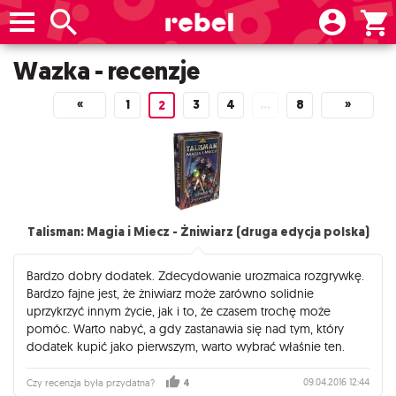
Wazka - recenzje
«
1
3
4
…
8
»
2
Talisman: Magia i Miecz - Żniwiarz (druga edycja polska)
Bardzo dobry dodatek. Zdecydowanie urozmaica rozgrywkę.
Bardzo fajne jest, że żniwiarz może zarówno solidnie
uprzykrzyć innym życie, jak i to, że czasem trochę może
pomóc. Warto nabyć, a gdy zastanawia się nad tym, który
dodatek kupić jako pierwszym, warto wybrać właśnie ten.
09.04.2016 12:44
Czy recenzja była przydatna?
4