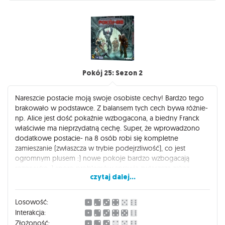
Pokój 25: Sezon 2
Nareszcie postacie moją swoje osobiste cechy! Bardzo tego
brakowało w podstawce. Z balansem tych cech bywa różnie-
np. Alice jest dość pokaźnie wzbogacona, a biedny Franck
właściwie ma nieprzydatną cechę. Super, że wprowadzono
dodatkowe postacie- na 8 osób robi się kompletne
zamieszanie (zwłaszcza w trybie podejrzliwość), co jest
ogromnym plusem :) nowe pokoje bardzo wzbogacają
rozgrywkę :) sporo problemów sprawia zwłaszcza zakaz
czytaj dalej...
komunikowania się ;) Ciekawym pomysłem jest komora
regeneracji- łatwo może ujawnić, kto tu jest strażnikiem (kto
niechętnie przywraca do życia wyeliminowanych). Ogólnie:
Losowość:
można sobie tak utrudnić i zamieszać rozgrywkę, że wygrana
Interakcja:
będzie smakować o niebo lepiej ;) Dodatek to pozycja
Złożoność: