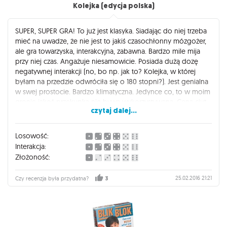
Kolejka (edycja polska)
SUPER, SUPER GRA! To już jest klasyka. Siadając do niej trzeba
mieć na uwadze, że nie jest to jakiś czasochłonny mózgożer,
ale gra towarzyska, interakcyjna, zabawna. Bardzo mile mija
przy niej czas. Angażuje niesamowicie. Posiada dużą dozę
negatywnej interakcji (no, bo np. jak to? Kolejka, w której
byłam na przedzie odwróciła się o 180 stopni?). Jest genialna
w swej prostocie. Bardzo klimatyczna. Jedynce co, to w moim
gronie jakoś przekupka nie bywa wykorzystywana. Cena ciut
czytaj dalej...
za wysoka w stosunku do tego, co dostajemy, ale i tak
polecam! Wstyd nie znać tego tytułu.
Losowość:
Interakcja:
Złożoność:
25.02.2016 21:21
Czy recenzja była przydatna?
3