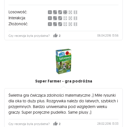
dostaje się za przodowanie w ich ilości (niektórym to
urozmaicenie się jednak podoba ;) ). Na koniec nadmienię o
Losowość:
minusie- czytelność nazw miast jest tragiczna, trzeba długo się
Interakcja:
przypatrywać mapie (miejmy na uwadze, że większość
Złożoność:
Polaków nie orientuje się biegle w topografii Holandii, stąd
intuicyjność tych literek jest marna). Podsumowując: warto
06.04.2016 13:56
Czy recenzja była przydatna?
2
nabyć, ten dodatek wprowadza spory powiew świeżości.
Super Farmer - gra podróżna
Świetna gra ćwicząca zdolności matematyczne ;) Miłe rysunki
dla oka to duży plus. Rozgrywka należy do łatwych, szybkich i
przyjemnych. Bardzo uniwersalna pod względem wieku
graczy. Super poręczne pudełko. Same plusy ;)
28.02.2016 13:33
Czy recenzja była przydatna?
2