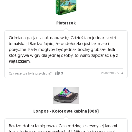
Piętaszek
Odmiana pasjansa tak naprawdę. Gdzieś tam jednak siedzi
tematyka ;) Bardzo fajnie, że pudełeczko jest tak małe i
poręczne. Karty mogłyby być jednak trochę grubsze. Jeśli
ktoś grywa w gry dla jednej osoby, to warto zapoznać się z
Piętaszkiem.
26.02.2016 15:54
Czy recenzja była przydatna?
3
Lonpos - Kolorowa kabina (066)
Bardzo dobra łamigłówka. Całą rodziną jesteśmy jej fanami
(po zaledwie paru rozgrywkach ;) ). Wiem, że to gra raczej