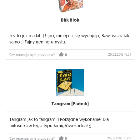
Blik Blok
Ileż to już ma lat ;) ! (no, mniej niż się wydaje;p) Bawi wciąż tak
samo ;) Fajny trening umysłu.
25.02.2016 15:31
Czy recenzja była przydatna?
0
Tangram (Piatnik)
Tangram jak to tangram ;) Porządne wykonanie. Dla
miłośników tego typu łamigłówek ideał ;)
25.02.2016 15:26
Czy recenzja była przydatna?
0