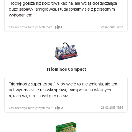
Trochę gorsza niż kolorowa kabina, ale wciąż dostarczająca
dużo zabawy łamigłówka. I tutaj stykamy się z porządnym
wykonaniem.
26.02.2016 15:58
Czy recenzja była przydatna?
1
Triominos Compact
Triominos z super torbą ;) Niby wiele to nie zmienia, ale ten
uchwyt znacznie ułatwia sprawę transportu na własnych
rękach większej ilości gier na raz.
26.02.2016 15:56
Czy recenzja była przydatna?
2