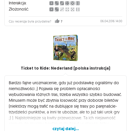
Interakcja:
Złożoność:
06.04.2016 14:00
Czy recenzja była przydatna?
7
Ticket to Ride: Nederland (polska instrukcja)
Bardzo fajne urozmaicenie, gdy już podstawkę ograliśmy do
niemożliwości ;) Pojawia się problem opłacalności
wybudowania różnych tras, trzeba wszystko szybko budować.
Minusem może być zbytnia losowość przy doborze biletów
(niektórzy mogą trafić na dublujące się trasy po paręnaście-
trzydzieści punktów, a inni te uboższe, ale to już taki urok gry
;) ). Najistotniejsze są kwity przewozowe. Ta ich niejawność
sprawia, że musimy bardzo dużo liczyć w głowie, żeby
czytaj dalej...
przewidzieć, ile inni ich mają. Szkoda, więc że aż tyle punktów