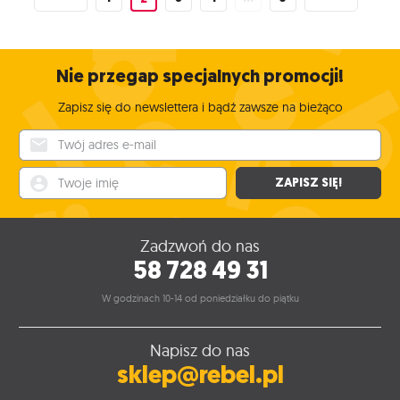
Nie przegap specjalnych promocji!
Zapisz się do newslettera i bądź zawsze na bieżąco
Twój adres e-mail
Twoje imię
ZAPISZ SIĘ!
Zadzwoń do nas
58 728 49 31
W godzinach 10-14 od poniedziałku do piątku
Napisz do nas
sklep@rebel.pl