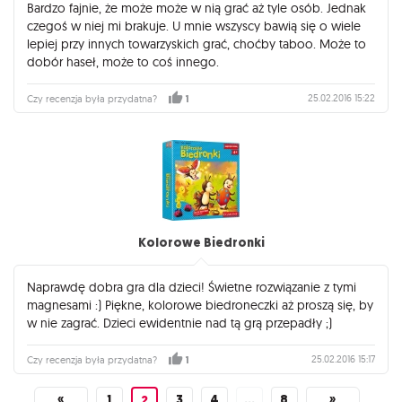
Bardzo fajnie, że może może w nią grać aż tyle osób. Jednak
czegoś w niej mi brakuje. U mnie wszyscy bawią się o wiele
lepiej przy innych towarzyskich grać, choćby taboo. Może to
dobór haseł, może to coś innego.
25.02.2016 15:22
Czy recenzja była przydatna?
1
Kolorowe Biedronki
Naprawdę dobra gra dla dzieci! Świetne rozwiązanie z tymi
magnesami :) Piękne, kolorowe biedroneczki aż proszą się, by
w nie zagrać. Dzieci ewidentnie nad tą grą przepadły ;)
25.02.2016 15:17
Czy recenzja była przydatna?
1
«
1
3
4
…
8
»
2