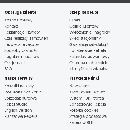
Obsługa klienta
Sklep Rebel.pl
Koszty dostawy
O nas
Kontakt
Opinie Klientów
Reklamacje i zwroty
Wyróżnienia i nagrody
Czas realizacji zamówień
Sklep stacjonarny
Bezpieczne zakupy
Gwarancja satysfakcji!
Sposoby płatności
Bohaterowie Rebela
Regulamin rabatów
Kalendarz adwentowy
O rejestracji
Ochrona małoletnich
FAQ
Identyfikacja wizualna
Nasze serwisy
Przydatne linki
Koszulki na karty
Newsletter
Wydawnictwo Rebel
Karty podarunkowe
Sprzedaż hurtowa
System PDK i trofea
Rebel Studio
Bohaterowie Rebela
English Version
Polityka cookies
Planszowa Rebelia
Strategia podatkowa
Kariera w REBEL