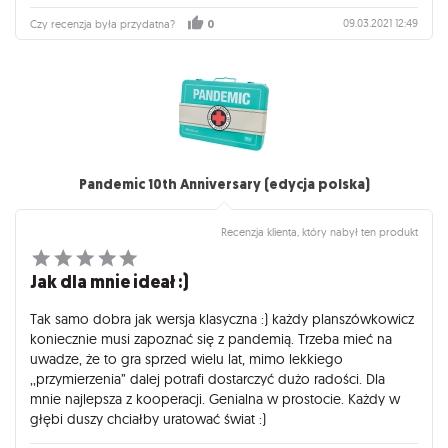
09.03.2021 12:49
Czy recenzja była przydatna?
0
Pandemic 10th Anniversary (edycja polska)
Recenzja klienta, który nabył ten produkt
Jak dla mnie ideał :)
Tak samo dobra jak wersja klasyczna :) każdy planszówkowicz
koniecznie musi zapoznać się z pandemią. Trzeba mieć na
uwadze, że to gra sprzed wielu lat, mimo lekkiego
,,przymierzenia” dalej potrafi dostarczyć dużo radości. Dla
mnie najlepsza z kooperacji. Genialna w prostocie. Każdy w
głębi duszy chciałby uratować świat :)