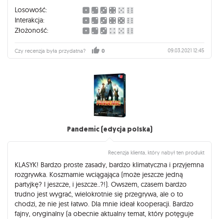
Losowość:
Interakcja:
Złożoność:
09.03.2021 12:45
Czy recenzja była przydatna?
0
Pandemic (edycja polska)
Recenzja klienta, który nabył ten produkt
KLASYK! Bardzo proste zasady, bardzo klimatyczna i przyjemna
rozgrywka. Koszmarnie wciągająca (może jeszcze jedną
partyjkę? I jeszcze, i jeszcze..?!). Owszem, czasem bardzo
trudno jest wygrać, wielokrotnie się przegrywa, ale o to
chodzi, że nie jest łatwo. Dla mnie ideał kooperacji. Bardzo
fajny, oryginalny (a obecnie aktualny temat, który potęguje