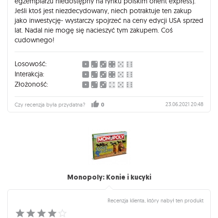
egzemplarzu niedostępny na rynku polskim orient express).
Jeśli ktoś jest niezdecydowany, niech potraktuje ten zakup
jako inwestycję- wystarczy spojrzeć na ceny edycji USA sprzed
lat. Nadal nie mogę się nacieszyć tym zakupem. Coś
cudownego!
Losowość:
Interakcja:
Złożoność:
23.06.2021 20:48
Czy recenzja była przydatna?
0
Monopoly: Konie i kucyki
Recenzja klienta, który nabył ten produkt