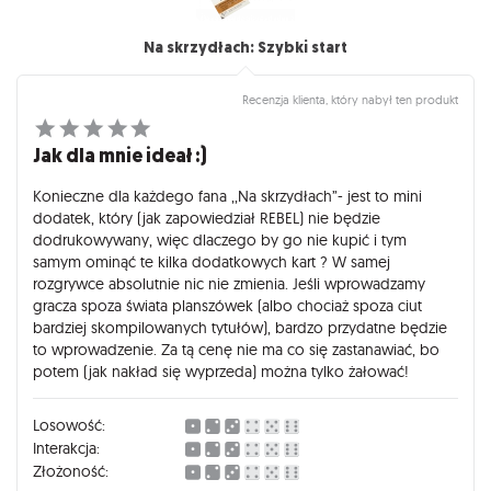
Na skrzydłach: Szybki start
Recenzja klienta, który nabył ten produkt
Jak dla mnie ideał :)
Konieczne dla każdego fana ,,Na skrzydłach”- jest to mini
dodatek, który (jak zapowiedział REBEL) nie będzie
dodrukowywany, więc dlaczego by go nie kupić i tym
samym ominąć te kilka dodatkowych kart ? W samej
rozgrywce absolutnie nic nie zmienia. Jeśli wprowadzamy
gracza spoza świata planszówek (albo chociaż spoza ciut
bardziej skompilowanych tytułów), bardzo przydatne będzie
to wprowadzenie. Za tą cenę nie ma co się zastanawiać, bo
potem (jak nakład się wyprzeda) można tylko żałować!
Losowość:
Interakcja:
Złożoność: