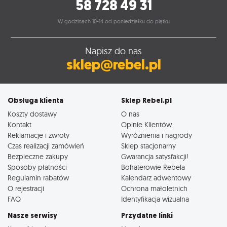
58 728 49 31
W godzinach 10-14 od poniedziałku do piątku
Napisz do nas
sklep@rebel.pl
Obsługa klienta
Sklep Rebel.pl
Koszty dostawy
O nas
Kontakt
Opinie Klientów
Reklamacje i zwroty
Wyróżnienia i nagrody
Czas realizacji zamówień
Sklep stacjonarny
Bezpieczne zakupy
Gwarancja satysfakcji!
Sposoby płatności
Bohaterowie Rebela
Regulamin rabatów
Kalendarz adwentowy
O rejestracji
Ochrona małoletnich
FAQ
Identyfikacja wizualna
Nasze serwisy
Przydatne linki