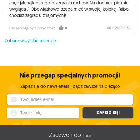
chęć jak najlepszego rozegrania ruchów. Na dodatek pięknie
wygląda :) Obowiązkowo trzeba mieć w swojej kolekcji (albo
chociaż zagrać u znajomych)!
06.12.2020 21:52
Czy recenzja była przydatna?
0
Zobacz wszystkie recenzje...
Nie przegap specjalnych promocji!
Zapisz się do newslettera i bądź zawsze na bieżąco
Twój adres e-mail
Twoje imię
ZAPISZ SIĘ!
Zadzwoń do nas