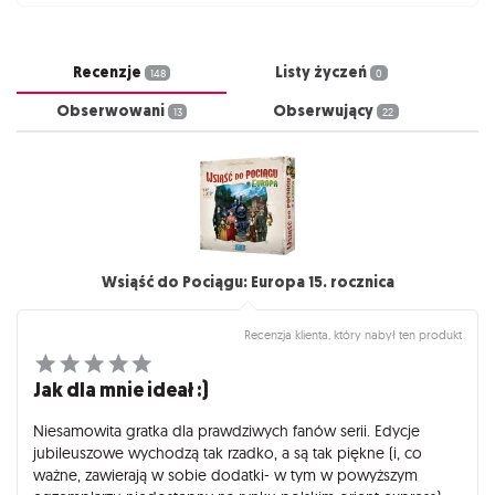
Recenzje
Listy życzeń
148
0
Obserwowani
Obserwujący
13
22
Wsiąść do Pociągu: Europa 15. rocznica
Recenzja klienta, który nabył ten produkt
Jak dla mnie ideał :)
Niesamowita gratka dla prawdziwych fanów serii. Edycje
jubileuszowe wychodzą tak rzadko, a są tak piękne (i, co
ważne, zawierają w sobie dodatki- w tym w powyższym