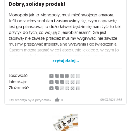
Dobry, solidny produkt
Monopoly jak to Monopoly, musi mieć swojego amatora.
Jeśli odrzucimy snobizm i zastanowimy się, czym naprawdę
jest gra planszowa, to dużo łatwiej będzie się nam żyć- to taki
przytyk do tych, co wojują z ,,eurobiznesami”. Gra jest
zabawą- nie zawsze przecież musimy wygrywać, nie zawsze
musimy przezywać intelektualne wyzwania i doświadczenia.
Czasem można zagrać w coś absolutnie lekkiego, w czym (o
czym wielu ludzi zapomina) duża część gry rozgrywa się
czytaj dalej...
ponad planszą. Jeśli chodzi o tę konkretną wersje Monopoly-
jak tu nie kupić jej dla miłośnika jeździectwa? Niesamowita
frajda, zawsze to miła odmiana dla kupowania ulic :)
Losowość:
Interakcja:
Złożoność:
09.03.2021 12:55
Czy recenzja była przydatna?
0