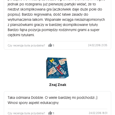
jednak po rozegraniu już pierwszej partyjki widać, że to
niezbyt skomplikowana gra (aczkolwiek daje duże pole do
popisu). Bardzo regrywalna, dość łatwe zasady do
wytłumaczenia laikom. Wspaniale wciąga niezaznajomionych
z planszówkami graczy w bardziej skomplikowane tytuły.
Bardzo fajna pozycja pomiędzy rodzinnymi grami a super
ciężkimi tytułami.
24.02.2016 21:35
Czy recenzja była przydatna?
1
Znaj Znak
Taka odmiana Dobble. O wiele bardziej mi podchodzi ;)
Wnosi spory aspekt edukacyjny.
24.02.2016 18:31
Czy recenzja była przydatna?
1