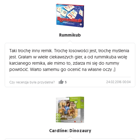
Rummikub
Taki trochę inny remik. Trochę losowości jest, trochę myślenia
jest. Grałam w wiele ciekawszych gier, a od rummikuba wolę
karcianego remika, ale mimo to, zdarza mi się do rummy
powrócić. Warto samemu go ocenić na własne oczy ;)
24.02.2016 00:04
Czy recenzja była przydatna?
5
Cardline: Dinozaury