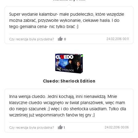
Super wydanie kalambur- małe pudełeczko, które wszędzie
można zabrać, przyzwoite wykonanie, ciekawe hasła. I do
tego genialna cena- nic tylko brać :)
24.02.2016 00:11
Czy recenzja była przydatna?
0
Cluedo: Sherlock Edition
Inna wersja cluedo. Jedni kochają, inni nienawidzą. Mnie
klasyczne cluedo wciągnęło w świat planszówek, więc mam
do niego szacunek ;) więc i do sherlocka usiadłam. Tylko dla
wcześniej już wspomnianych fanów tej gry ;)
24.02.2016 00:06
Czy recenzja była przydatna?
1