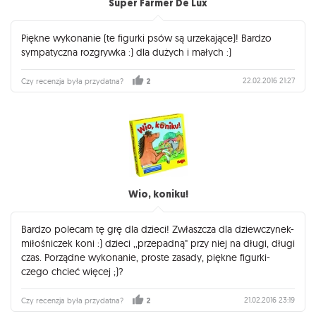
Super Farmer De Lux
Piękne wykonanie (te figurki psów są urzekające)! Bardzo
sympatyczna rozgrywka :) dla dużych i małych :)
22.02.2016 21:27
Czy recenzja była przydatna?
2
Wio, koniku!
Bardzo polecam tę grę dla dzieci! Zwłaszcza dla dziewczynek-
miłośniczek koni :) dzieci ,,przepadną" przy niej na długi, długi
czas. Porządne wykonanie, proste zasady, piękne figurki-
czego chcieć więcej ;)?
21.02.2016 23:19
Czy recenzja była przydatna?
2