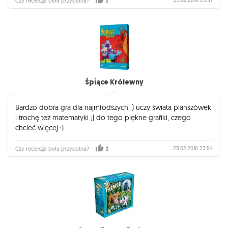
23.02.2016 23:57
Czy recenzja była przydatna?
2
Śpiące Królewny
Bardzo dobra gra dla najmłodszych :) uczy świata planszówek
i trochę też matematyki ;) do tego piękne grafiki, czego
chcieć więcej :)
23.02.2016 23:54
Czy recenzja była przydatna?
2