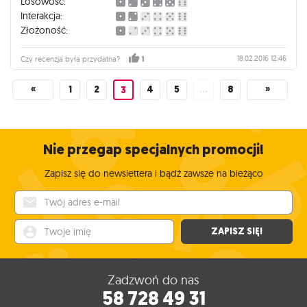
Losowość:
Interakcja:
Złożoność:
18.02.2016 12:46
Czy recenzja była przydatna?
1
«
1
2
4
5
…
8
»
3
Nie przegap specjalnych promocji!
Zapisz się do newslettera i bądź zawsze na bieżąco
Twój adres e-mail
Twoje imię
ZAPISZ SIĘ!
Zadzwoń do nas
58 728 49 31