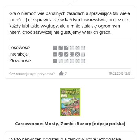
Gra o niemożliwie banalnych zasadach a sprawiająca tak wiele
radości :) nie sprawdzi się w każdym towarzystwie, bo też nie
każdy lubi takie wygłupy, ale u mnie stała się ogromnym
hitem, choć zazwyczaj nie gustujemy w takich grach.
Losowość:
Interakcja:
Złożoność:
19.02.2016 12:13
Czy recenzja była przydatna?
7
Carcassonne: Mosty, Zamki i Bazary (edycja polska)
Warto nabyć ten dodatek dla zamków, które wzbogacają