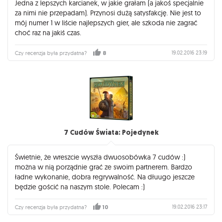
Jedna z lepszych karcianek, w jakie grałam (a jakoś specjalnie
za nimi nie przepadam). Przynosi dużą satysfakcję. Nie jest to
mój numer 1 w liście najlepszych gier, ale szkoda nie zagrać
choć raz na jakiś czas.
19.02.2016 23:19
Czy recenzja była przydatna?
8
7 Cudów Świata: Pojedynek
Świetnie, że wreszcie wyszła dwuosobówka 7 cudów :)
można w nią porządnie grać ze swoim partnerem. Bardzo
ładne wykonanie, dobra regrywalność. Na dłuugo jeszcze
będzie gościć na naszym stole. Polecam :)
19.02.2016 23:17
Czy recenzja była przydatna?
10