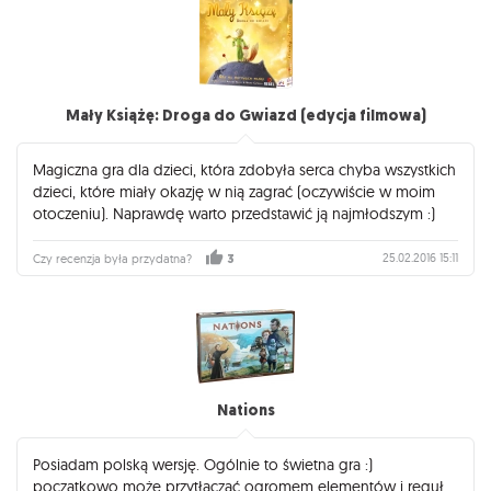
Mały Książę: Droga do Gwiazd (edycja filmowa)
Magiczna gra dla dzieci, która zdobyła serca chyba wszystkich
dzieci, które miały okazję w nią zagrać (oczywiście w moim
otoczeniu). Naprawdę warto przedstawić ją najmłodszym :)
25.02.2016 15:11
Czy recenzja była przydatna?
3
Nations
Posiadam polską wersję. Ogólnie to świetna gra :)
początkowo może przytłaczać ogromem elementów i reguł,