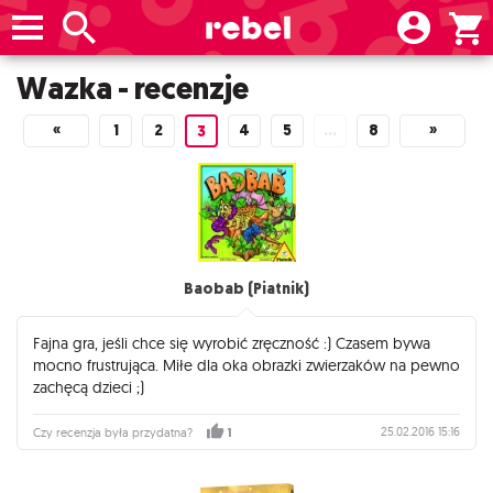
Wazka - recenzje
«
1
2
4
5
…
8
»
3
Baobab (Piatnik)
Fajna gra, jeśli chce się wyrobić zręczność :) Czasem bywa
mocno frustrująca. Miłe dla oka obrazki zwierzaków na pewno
zachęcą dzieci ;)
25.02.2016 15:16
Czy recenzja była przydatna?
1