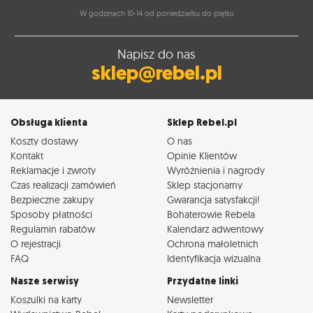
W godzinach 10-14 od poniedziałku do piątku
Napisz do nas
sklep@rebel.pl
Obsługa klienta
Sklep Rebel.pl
Koszty dostawy
O nas
Kontakt
Opinie Klientów
Reklamacje i zwroty
Wyróżnienia i nagrody
Czas realizacji zamówień
Sklep stacjonarny
Bezpieczne zakupy
Gwarancja satysfakcji!
Sposoby płatności
Bohaterowie Rebela
Regulamin rabatów
Kalendarz adwentowy
O rejestracji
Ochrona małoletnich
FAQ
Identyfikacja wizualna
Nasze serwisy
Przydatne linki
Koszulki na karty
Newsletter