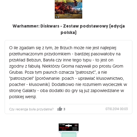
Warhammer: Diskwars - Zestaw podstawowy (edycja
polska)
O ile zgadam się z tym, że Brzuch może nie jest najlepiej
przetłumaczonym przydomkiem - bardziej pasowałoby na
przykład Bebzun, Baryła czy inne tego typu - to jest on
zgodny z fabułą. Niektórzy Groma nazywali po prostu Grom
Grubas. Poza tym paunch oznacza "patroszyć", a nie
"patroszyciel" (porównanie: poach - uprawiać kłusownictwo,
poacher - kłusownik). Dodatkowo nie rozumiem wycieczek w
stronę Galakty - oba dodatki do gry są już zapowiedziane w
polskiej wersji.
07.10.2014 00:03
Czy recenzja była przydatna?
3