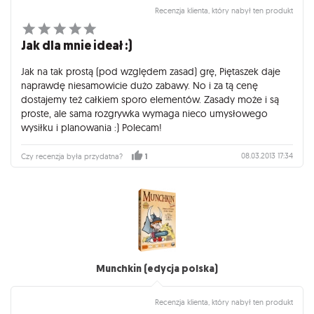
Recenzja klienta, który nabył ten produkt
Jak dla mnie ideał :)
Jak na tak prostą (pod względem zasad) grę, Piętaszek daje
naprawdę niesamowicie dużo zabawy. No i za tą cenę
dostajemy też całkiem sporo elementów. Zasady może i są
proste, ale sama rozgrywka wymaga nieco umysłowego
wysiłku i planowania :) Polecam!
08.03.2013 17:34
Czy recenzja była przydatna?
1
Munchkin (edycja polska)
Recenzja klienta, który nabył ten produkt