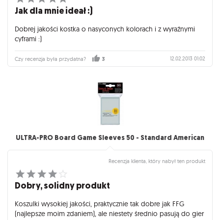
Jak dla mnie ideał :)
Dobrej jakości kostka o nasyconych kolorach i z wyraźnymi
cyframi :)
12.02.2013 01:02
Czy recenzja była przydatna?
3
ULTRA-PRO Board Game Sleeves 50 - Standard American
Recenzja klienta, który nabył ten produkt
Dobry, solidny produkt
Koszulki wysokiej jakości, praktycznie tak dobre jak FFG
(najlepsze moim zdaniem), ale niestety średnio pasują do gier