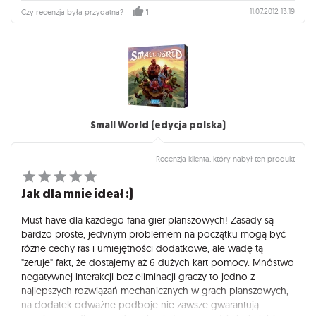
11.07.2012 13:19
Czy recenzja była przydatna?
1
Small World (edycja polska)
Recenzja klienta, który nabył ten produkt
Jak dla mnie ideał :)
Must have dla każdego fana gier planszowych! Zasady są
bardzo proste, jedynym problemem na początku mogą być
różne cechy ras i umiejętności dodatkowe, ale wadę tą
"zeruje" fakt, że dostajemy aż 6 dużych kart pomocy. Mnóstwo
negatywnej interakcji bez eliminacji graczy to jedno z
najlepszych rozwiązań mechanicznych w grach planszowych,
na dodatek odważne podboje nie zawsze gwarantują