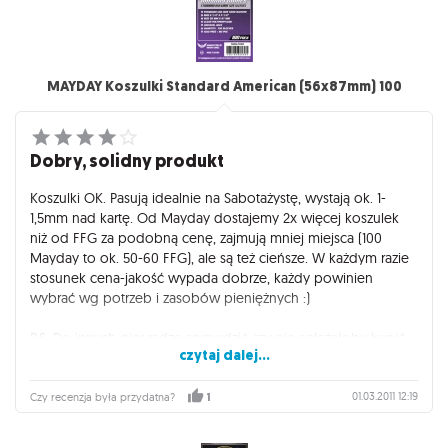
MAYDAY Koszulki Standard American (56x87mm) 100
Dobry, solidny produkt
Koszulki OK. Pasują idealnie na Sabotażystę, wystają ok. 1-
1,5mm nad kartę. Od Mayday dostajemy 2x więcej koszulek
niż od FFG za podobną cenę, zajmują mniej miejsca (100
Mayday to ok. 50-60 FFG), ale są też cieńsze. W każdym razie
stosunek cena-jakość wypada dobrze, każdy powinien
wybrać wg potrzeb i zasobów pieniężnych :)
P.S. Do innych gier radzę sprawdzić czy nie należałoby kupić
czytaj dalej...
koszulek Chimera (do Arkham Horror, Cytadeli i Anioła Śmierci
na pewno Chimery)
01.03.2011 12:19
Czy recenzja była przydatna?
1