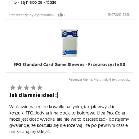
FFG - są nieco za krótkie.
19.07.2012 22:16
Czy recenzja była przydatna?
1
FFG Standard Card Game Sleeves - Przezroczyste 50
Recenzja klienta, który nabył ten produkt
Jak dla mnie ideał :)
Właściwie najlepsze koszulki na rynku, tak jak wszystkie
koszulki FFG. Jedyna inna opcja to kolorowe Ultra-Pro. Cena
może jest dość wysoka, ale nie warto oszczędzać - dostajemy
gwarancję, że koszulki się nie rozerwą i że po pewnym czasie
nie zaczną się sklejać.