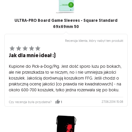
ULTRA-PRO Board Game Sleeves - Square Standard
69x69mm 50
Recenzja klienta, który nabył ten produkt
Jak dla mnie ideał :)
Kupione do Pick-a-Dog/Pig. Jest dość sporo luzu po bokach,
ale nie przeszkadza to w niczym, no i nie umniejsza jakości
koszulek. Jakością dorównują koszulkom FFG. Jeśli chodzi o
praktyczną ocenę jakości (co prawda nie kwadratowych) - na
około 600-700 koszulek, tylko jedna rozerwała się po boku.
27.06.2014 15:08
Czy recenzja była przydatna?
1