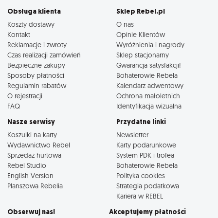
Obsługa klienta
Sklep Rebel.pl
Koszty dostawy
O nas
Kontakt
Opinie Klientów
Reklamacje i zwroty
Wyróżnienia i nagrody
Czas realizacji zamówień
Sklep stacjonarny
Bezpieczne zakupy
Gwarancja satysfakcji!
Sposoby płatności
Bohaterowie Rebela
Regulamin rabatów
Kalendarz adwentowy
O rejestracji
Ochrona małoletnich
FAQ
Identyfikacja wizualna
Nasze serwisy
Przydatne linki
Koszulki na karty
Newsletter
Wydawnictwo Rebel
Karty podarunkowe
Sprzedaż hurtowa
System PDK i trofea
Rebel Studio
Bohaterowie Rebela
English Version
Polityka cookies
Planszowa Rebelia
Strategia podatkowa
Kariera w REBEL
Obserwuj nas!
Akceptujemy płatności