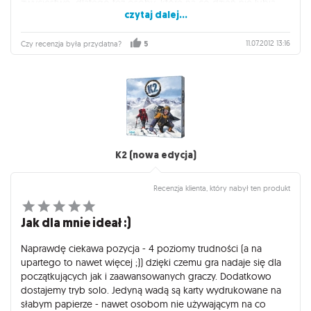
zwycięstwo, dlatego też osoby, które na co dzień nie lubią
czytaj dalej...
ostrej konkurencji powinny znaleźć w tej grze miłą
odskocznię :)
11.07.2012 13:16
Czy recenzja była przydatna?
5
K2 (nowa edycja)
Recenzja klienta, który nabył ten produkt
Jak dla mnie ideał :)
Naprawdę ciekawa pozycja - 4 poziomy trudności (a na
upartego to nawet więcej ;)) dzięki czemu gra nadaje się dla
początkujących jak i zaawansowanych graczy. Dodatkowo
dostajemy tryb solo. Jedyną wadą są karty wydrukowane na
słabym papierze - nawet osobom nie używającym na co