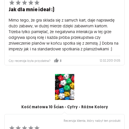
Jak dla mnie ideał :)
Mimo tego, że gra składa się z samych kart, daje naprawdę
dużo zabawy, w dużej mierze dzięki zabawnym kartom.
Trzeba tylko pamiętać, że negatywna interakcja w tej grze
odgrywa sporą rolę i każda próba przekupstwa czy
zniweczenie planów w końcu spotka się z zemstą ;) Dobra na
imprezy jak i na standardowe spotkania z planszówkami :)
12.02.2013 01:05
Czy recenzja była przydatna?
3
Kość matowa 10 Ścian - Cyfry - Różne Kolory
Recenzja klienta, który nabył ten produkt