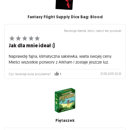
Fantasy Flight Supply Dice Bag: Blood
Recenzja klienta, który nabył ten produkt
Jak dla mnie ideał :)
Naprawdę fajna, klimatyczna sakiewka, warta swojej ceny.
Mieści wszystkie potwory z Arkham i zostaje jeszcze luz.
31.05.2013 02:10
Czy recenzja była przydatna?
1
Piętaszek