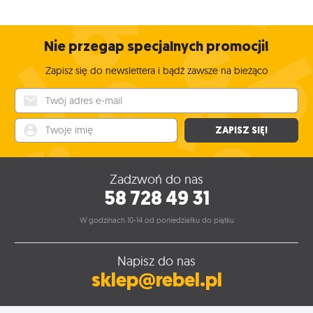
Nie przegap specjalnych promocji!
Zapisz się do newslettera i bądź zawsze na bieżąco
Twój adres e-mail
Twoje imię
ZAPISZ SIĘ!
Zadzwoń do nas
58 728 49 31
W godzinach 10-14 od poniedziałku do piątku
Napisz do nas
sklep@rebel.pl