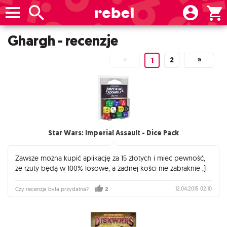
Ghargh - recenzje
«
2
»
1
Star Wars: Imperial Assault - Dice Pack
Zawsze można kupić aplikację za 15 złotych i mieć pewność,
że rzuty będą w 100% losowe, a żadnej kości nie zabraknie ;)
12.04.2015 02:10
Czy recenzja była przydatna?
2