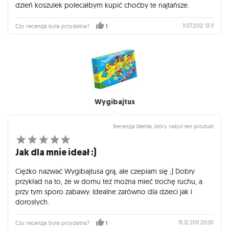
dzień koszulek polecałbym kupić choćby te najtańsze.
11.07.2012 13:11
Czy recenzja była przydatna?
1
Wygibajtus
Recenzja klienta, który nabył ten produkt
Jak dla mnie ideał :)
Ciężko nazwać Wygibajtusa grą, ale czepiam się ;) Dobry
przykład na to, że w domu też można mieć trochę ruchu, a
przy tym sporo zabawy. Idealne zarówno dla dzieci jak i
dorosłych.
15.12.2011 20:00
Czy recenzja była przydatna?
1