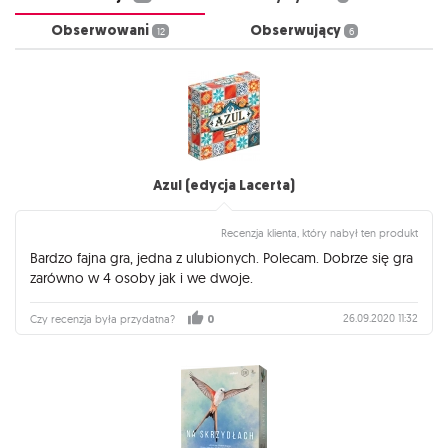
Obserwowani
Obserwujący
12
6
Azul (edycja Lacerta)
Recenzja klienta, który nabył ten produkt
Bardzo fajna gra, jedna z ulubionych. Polecam. Dobrze się gra
zarówno w 4 osoby jak i we dwoje.
26.09.2020 11:32
Czy recenzja była przydatna?
0