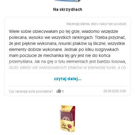
Na skrzydłach
Recenzja klienta, który nabył ten produkt
Wiele sobie obiecywałam po tej grze, wiadomo wszędzie
polecana, wysoko we wszystkich rankingach. Trzeba przyznać,
że jest pięknie wykonana, rysunki ptaków są śliczne, wszystkie
elementy dobrze wykonane. Jednak po kilku rozgrywkach
mam poczucie że mechanika tej gry jest nie do końca
przemyślana. Jak na grę o tylu elementach jest bardzo losowa,
dużo zależy od wylosowanych ptaków w pierwszej turze, a co
gorsza potem wszystko opiera się na rzucaniu kościami.
czytaj dalej...
Kupując tę grę myślałam że znajdzie się wśród naszych
ulubionych gier, ale wszystko wskazuje że trafi to tych co się
kurzą na półce :(
26.09.2020 11:26
Czy recenzja była przydatna?
1