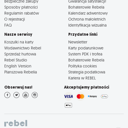
Bezpieczne zakupy
Gwarancja satysfakcji!
Sposoby płatności
Bohaterowie Rebela
Regulamin rabatów
Kalendarz adwentowy
O rejestracji
Ochrona małoletnich
FAQ
Identyfikacja wizualna
Nasze serwisy
Przydatne linki
Koszulki na karty
Newsletter
Wydawnictwo Rebel
Karty podarunkowe
Sprzedaż hurtowa
System PDK i trofea
Rebel Studio
Bohaterowie Rebela
English Version
Polityka cookies
Planszowa Rebelia
Strategia podatkowa
Kariera w REBEL
Obserwuj nas!
Akceptujemy płatności