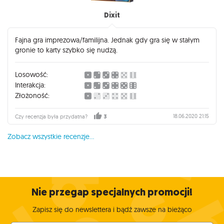
Dixit
Fajna gra imprezowa/familijna. Jednak gdy gra się w stałym
gronie to karty szybko się nudzą.
Losowość:
Interakcja:
Złożoność:
18.06.2020 21:15
Czy recenzja była przydatna?
3
Zobacz wszystkie recenzje...
Nie przegap specjalnych promocji!
Zapisz się do newslettera i bądź zawsze na bieżąco