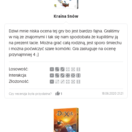
Kraina Snów
Dziwi mnie niska ocena tej gry bo jest bardzo fajna. Graliśmy
w nią ze znajomymi i tak się nam spodobała że kupiliśmy ją
na prezent tacie. Można grać całą rodziną, jest sporo śmiechu
i można poćwiczyć szare komórki. Gra zasługuje na ocenę
przynajmniej 4 ;)
Losowość:
Interakcja:
Złożoność:
18.06.2020 21:21
Czy recenzja była przydatna?
1