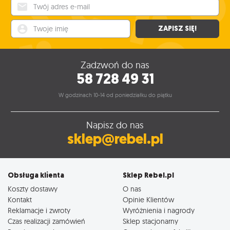
Twój adres e-mail
Twoje imię
ZAPISZ SIĘ!
Zadzwoń do nas
58 728 49 31
W godzinach 10-14 od poniedziałku do piątku
Napisz do nas
sklep@rebel.pl
Obsługa klienta
Sklep Rebel.pl
Koszty dostawy
O nas
Kontakt
Opinie Klientów
Reklamacje i zwroty
Wyróżnienia i nagrody
Czas realizacji zamówień
Sklep stacjonarny