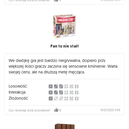
1
Pan tu nie stał!
We dwójkę gra jest bardzo niegrywalna, dopiero przy
większej ilości graczy zaczyna się sensowne kminienie. Warta
swojej ceny, ale na dłuższą metę męcząca.
Losowość:
Interakcja:
Złożoność:
19.01.2020 11:45
Czy recenzja była przydatna?
1