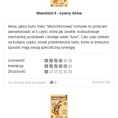
Munchkin 5 - Łowcy Głów
Wow, jakby było mało "Munchkinowej" rozrywki to polecam
zainwestować w 5 część, która jak zwykle, rozbudowuje
mechanikę podstawki i dodaje wiele "funu". Cały czas czekam
na kolejne części, nowe prześmieszne karty, które w śmieszny
sposób mają swoją specyficzną synergię.
Losowość:
Interakcja:
Złożoność:
19.01.2020 11:38
Czy recenzja była przydatna?
0