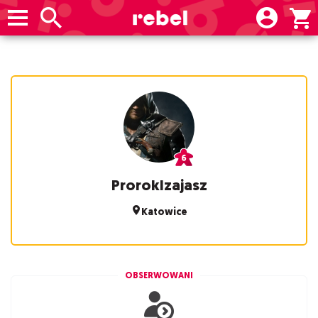
ProrokIzajasz
Katowice
OBSERWOWANI