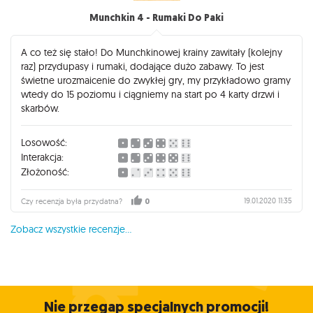
Munchkin 4 - Rumaki Do Paki
A co też się stało! Do Munchkinowej krainy zawitały (kolejny
raz) przydupasy i rumaki, dodające dużo zabawy. To jest
świetne urozmaicenie do zwykłej gry, my przykładowo gramy
wtedy do 15 poziomu i ciągniemy na start po 4 karty drzwi i
skarbów.
Losowość:
Interakcja:
Złożoność:
19.01.2020 11:35
Czy recenzja była przydatna?
0
Zobacz wszystkie recenzje...
Nie przegap specjalnych promocji!