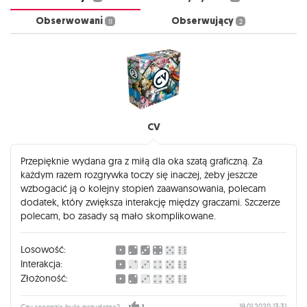
Obserwowani
Obserwujący
11
2
CV
Przepięknie wydana gra z miłą dla oka szatą graficzną. Za
każdym razem rozgrywka toczy się inaczej, żeby jeszcze
wzbogacić ją o kolejny stopień zaawansowania, polecam
dodatek, który zwiększa interakcję między graczami. Szczerze
polecam, bo zasady są mało skomplikowane.
Losowość:
Interakcja:
Złożoność:
19.01.2020 13:31
Czy recenzja była przydatna?