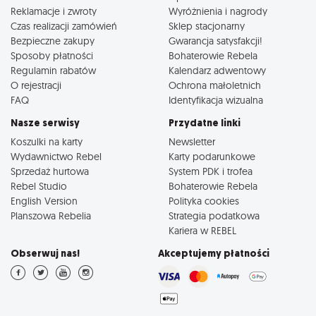
Reklamacje i zwroty
Wyróżnienia i nagrody
Czas realizacji zamówień
Sklep stacjonarny
Bezpieczne zakupy
Gwarancja satysfakcji!
Sposoby płatności
Bohaterowie Rebela
Regulamin rabatów
Kalendarz adwentowy
O rejestracji
Ochrona małoletnich
FAQ
Identyfikacja wizualna
Nasze serwisy
Przydatne linki
Koszulki na karty
Newsletter
Wydawnictwo Rebel
Karty podarunkowe
Sprzedaż hurtowa
System PDK i trofea
Rebel Studio
Bohaterowie Rebela
English Version
Polityka cookies
Planszowa Rebelia
Strategia podatkowa
Kariera w REBEL
Obserwuj nas!
Akceptujemy płatności