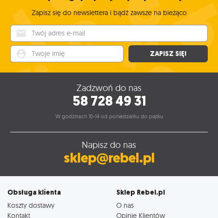
Zapisz się do newslettera i bądź zawsze na bieżąco
Twój adres e-mail
Twoje imię
ZAPISZ SIĘ!
Zadzwoń do nas
58 728 49 31
W godzinach 10-14 od poniedziałku do piątku
Napisz do nas
sklep@rebel.pl
Obsługa klienta
Sklep Rebel.pl
Koszty dostawy
O nas
Kontakt
Opinie Klientów