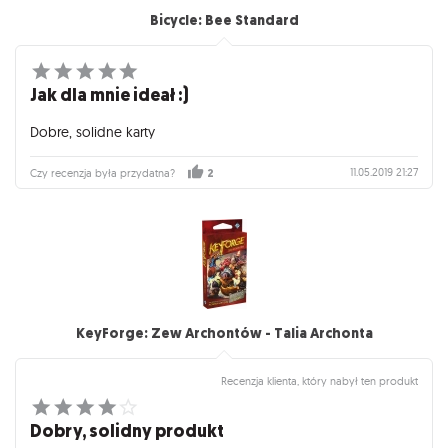
Bicycle: Bee Standard
Jak dla mnie ideał :)
Dobre, solidne karty
11.05.2019 21:27
Czy recenzja była przydatna?
2
KeyForge: Zew Archontów - Talia Archonta
Recenzja klienta, który nabył ten produkt
Dobry, solidny produkt