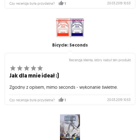
20.03.2019 10:53
Czy recenzja była przydatna?
1
Bicycle: Seconds
Recenzja klienta, który nabył ten produkt
Jak dla mnie ideał :)
Zgodny z opisem, mimo seconds - wykonanie świetne.
20.03.2019 10:53
Czy recenzja była przydatna?
1