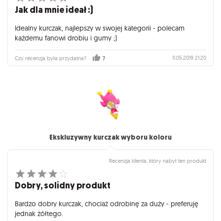
Jak dla mnie ideał :)
Idealny kurczak, najlepszy w swojej kategorii - polecam
każdemu fanowi drobiu i gumy ;)
11.05.2019 21:20
Czy recenzja była przydatna?
7
Ekskluzywny kurczak wyboru koloru
Recenzja klienta, który nabył ten produkt
Dobry, solidny produkt
Bardzo dobry kurczak, chociaż odrobinę za duży - preferuję
jednak żółtego.