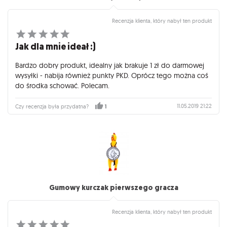
Recenzja klienta, który nabył ten produkt
Jak dla mnie ideał :)
Bardzo dobry produkt, idealny jak brakuje 1 zł do darmowej
wysyłki - nabija również punkty PKD. Oprócz tego można coś
do środka schować. Polecam.
11.05.2019 21:22
Czy recenzja była przydatna?
1
Gumowy kurczak pierwszego gracza
Recenzja klienta, który nabył ten produkt