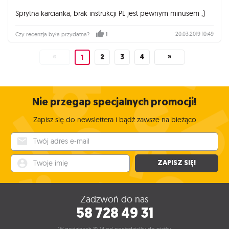
Sprytna karcianka, brak instrukcji PL jest pewnym minusem ;)
20.03.2019 10:49
Czy recenzja była przydatna?
1
«
2
3
4
»
1
Nie przegap specjalnych promocji!
Zapisz się do newslettera i bądź zawsze na bieżąco
Twój adres e-mail
Twoje imię
ZAPISZ SIĘ!
Zadzwoń do nas
58 728 49 31
W godzinach 10-14 od poniedziałku do piątku