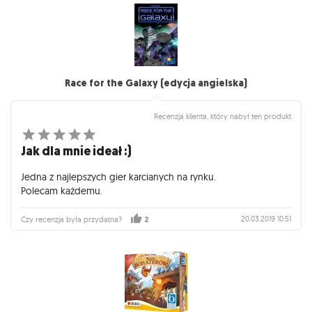
Race for the Galaxy (edycja angielska)
Recenzja klienta, który nabył ten produkt
Jak dla mnie ideał :)
Jedna z najlepszych gier karcianych na rynku.
Polecam każdemu.
20.03.2019 10:51
Czy recenzja była przydatna?
2