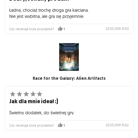
Ładna, chociaż trochę droga gra karciana.
Nie jest wybitna, ale gra się przyjemnie.
20.03.2019 10:53
Czy recenzja była przydatna?
1
Race for the Galaxy: Alien Artifacts
Jak dla mnie ideał :)
Świetny dodatek, do świetnej gry.
20.03.2019 10:52
Czy recenzja była przydatna?
1