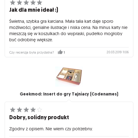
Jak dla mnie ideał :)
Świetna, szybka gra karciana. Mała talia kart daje sporo
możliwości, genialne ilustracje i niska cena. Na minus karty nie
mieszczą się w koszulkach do wypraski, pudełko mogłoby
być odrobinę większe.
20.03.2019 11:06
Czy recenzja była przydatna?
1
Geekmod: Insert do gry Tajniacy (Codenames)
Dobry, solidny produkt
Zgodny z opisem. Nie wiem czy potrzebny.