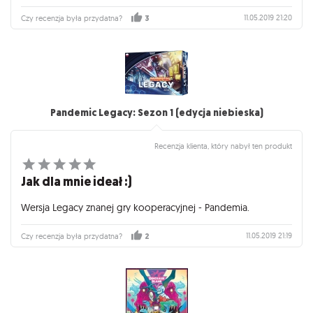
11.05.2019 21:20
Czy recenzja była przydatna?
3
Pandemic Legacy: Sezon 1 (edycja niebieska)
Recenzja klienta, który nabył ten produkt
Jak dla mnie ideał :)
Wersja Legacy znanej gry kooperacyjnej - Pandemia.
11.05.2019 21:19
Czy recenzja była przydatna?
2