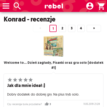
Konrad - recenzje
«
2
3
4
»
1
Welcome to... Dzień zagłady, Pisanki oraz gra solo (dodatek
#1)
Jak dla mnie ideał :)
Dobry dodatek do dobrej gry. Na plus tryb solo.
11.05.2019 21:28
Czy recenzja była przydatna?
3