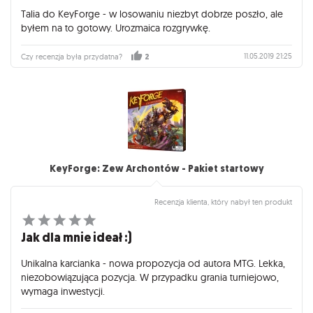
Talia do KeyForge - w losowaniu niezbyt dobrze poszło, ale
byłem na to gotowy. Urozmaica rozgrywkę.
11.05.2019 21:25
Czy recenzja była przydatna?
2
KeyForge: Zew Archontów - Pakiet startowy
Recenzja klienta, który nabył ten produkt
Jak dla mnie ideał :)
Unikalna karcianka - nowa propozycja od autora MTG. Lekka,
niezobowiązująca pozycja. W przypadku grania turniejowo,
wymaga inwestycji.