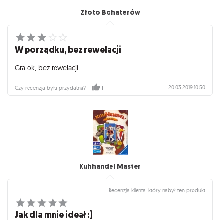
Złoto Bohaterów
W porządku, bez rewelacji
Gra ok, bez rewelacji.
20.03.2019 10:50
Czy recenzja była przydatna?
1
Kuhhandel Master
Recenzja klienta, który nabył ten produkt
Jak dla mnie ideał :)