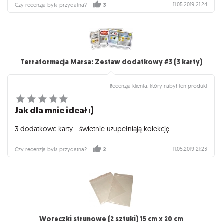
11.05.2019 21:24
Czy recenzja była przydatna?
3
Terraformacja Marsa: Zestaw dodatkowy #3 (3 karty)
Recenzja klienta, który nabył ten produkt
Jak dla mnie ideał :)
3 dodatkowe karty - świetnie uzupełniają kolekcję.
11.05.2019 21:23
Czy recenzja była przydatna?
2
Woreczki strunowe (2 sztuki) 15 cm x 20 cm