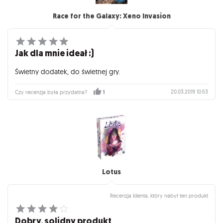
Race for the Galaxy: Xeno Invasion
Jak dla mnie ideał :)
Świetny dodatek, do świetnej gry.
20.03.2019 10:53
Czy recenzja była przydatna?
1
Lotus
Recenzja klienta, który nabył ten produkt
Dobry, solidny produkt