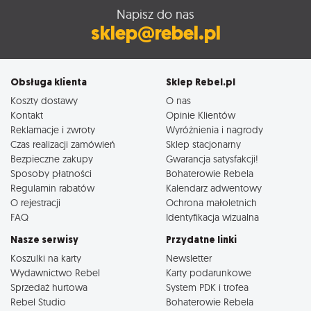
Napisz do nas
sklep@rebel.pl
Obsługa klienta
Sklep Rebel.pl
Koszty dostawy
O nas
Kontakt
Opinie Klientów
Reklamacje i zwroty
Wyróżnienia i nagrody
Czas realizacji zamówień
Sklep stacjonarny
Bezpieczne zakupy
Gwarancja satysfakcji!
Sposoby płatności
Bohaterowie Rebela
Regulamin rabatów
Kalendarz adwentowy
O rejestracji
Ochrona małoletnich
FAQ
Identyfikacja wizualna
Nasze serwisy
Przydatne linki
Koszulki na karty
Newsletter
Wydawnictwo Rebel
Karty podarunkowe
Sprzedaż hurtowa
System PDK i trofea
Rebel Studio
Bohaterowie Rebela