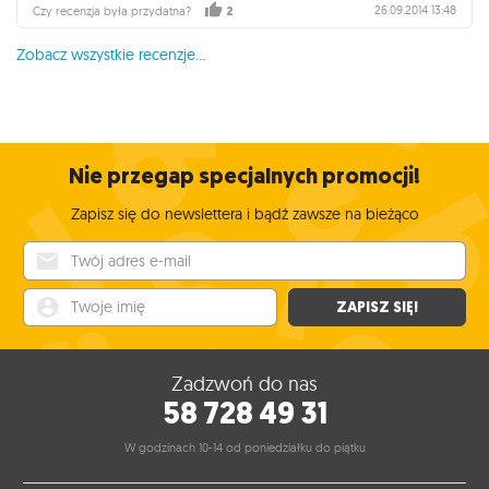
26.09.2014 13:48
Czy recenzja była przydatna?
2
Zobacz wszystkie recenzje...
Nie przegap specjalnych promocji!
Zapisz się do newslettera i bądź zawsze na bieżąco
Twój adres e-mail
Twoje imię
ZAPISZ SIĘ!
Zadzwoń do nas
58 728 49 31
W godzinach 10-14 od poniedziałku do piątku