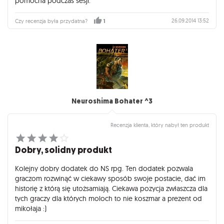
pomocna podczas sesji.
26.09.2014 13:52
Czy recenzja była przydatna?
1
Neuroshima Bohater ^3
Recenzja klienta, który nabył ten produkt
Dobry, solidny produkt
Kolejny dobry dodatek do NS rpg. Ten dodatek pozwala
graczom rozwinąć w ciekawy sposób swoje postacie, dać im
historię z którą się utożsamiają. Ciekawa pozycja zwłaszcza dla
tych graczy dla których moloch to nie koszmar a prezent od
mikołaja :)