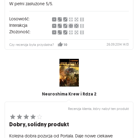
W pełni zasłużone 5/5.
Losowość:
Interakcja:
Złożoność:
26.09.2014 14:13
Czy recenzja była przydatna?
10
Neuroshima Krew i Rdza 2
Recenzja klienta, który nabył ten produkt
Dobry, solidny produkt
Kolejna dobra pozycja od Portala. Daje nowe ciekawe