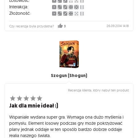
Losowość:
Interakcja:
Złożoność:
26.09.2014 14:18
Czy recenzja była przydatna?
3
Szogun (Shogun)
Recenzja klienta, który nabył ten produkt
Jak dla mnie ideał :)
Wspaniale wydana super gra. Wymaga ona dużo myślenia i
pomysłu. Element losowy podczas gry może pokrzyżować
plany jednak oddaje w ten sposób bardzo dobrze oddaje
realia naszego świata.