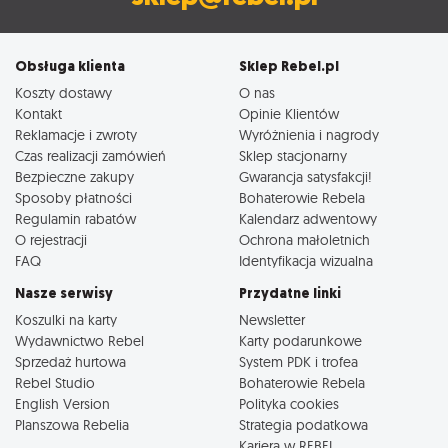
Obsługa klienta
Sklep Rebel.pl
Koszty dostawy
O nas
Kontakt
Opinie Klientów
Reklamacje i zwroty
Wyróżnienia i nagrody
Czas realizacji zamówień
Sklep stacjonarny
Bezpieczne zakupy
Gwarancja satysfakcji!
Sposoby płatności
Bohaterowie Rebela
Regulamin rabatów
Kalendarz adwentowy
O rejestracji
Ochrona małoletnich
FAQ
Identyfikacja wizualna
Nasze serwisy
Przydatne linki
Koszulki na karty
Newsletter
Wydawnictwo Rebel
Karty podarunkowe
Sprzedaż hurtowa
System PDK i trofea
Rebel Studio
Bohaterowie Rebela
English Version
Polityka cookies
Planszowa Rebelia
Strategia podatkowa
Kariera w REBEL