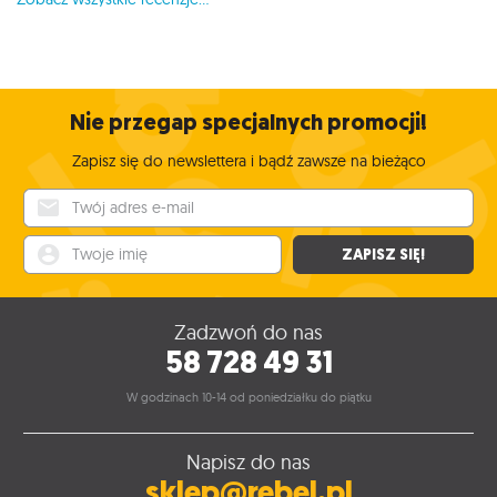
Nie przegap specjalnych promocji!
Zapisz się do newslettera i bądź zawsze na bieżąco
Twój adres e-mail
Twoje imię
ZAPISZ SIĘ!
Zadzwoń do nas
58 728 49 31
W godzinach 10-14 od poniedziałku do piątku
Napisz do nas
sklep@rebel.pl