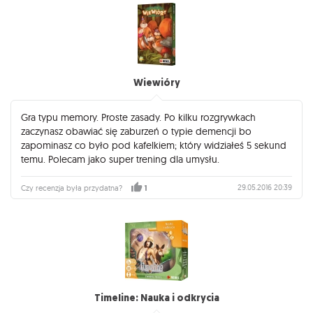
Wiewióry
Gra typu memory. Proste zasady. Po kilku rozgrywkach
zaczynasz obawiać się zaburzeń o typie demencji bo
zapominasz co było pod kafelkiem; który widziałeś 5 sekund
temu. Polecam jako super trening dla umysłu.
29.05.2016 20:39
Czy recenzja była przydatna?
1
Timeline: Nauka i odkrycia