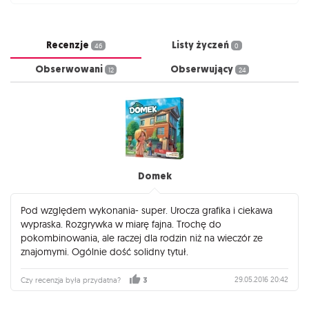
Recenzje
Listy życzeń
46
0
Obserwowani
Obserwujący
12
24
Domek
Pod względem wykonania- super. Urocza grafika i ciekawa
wypraska. Rozgrywka w miarę fajna. Trochę do
pokombinowania, ale raczej dla rodzin niż na wieczór ze
znajomymi. Ogólnie dość solidny tytuł.
29.05.2016 20:42
Czy recenzja była przydatna?
3