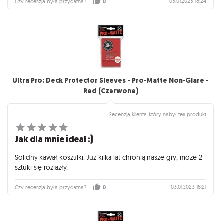
03.01.2023 18:24
Czy recenzja była przydatna?
0
Ultra Pro: Deck Protector Sleeves - Pro-Matte Non-Glare -
Red (Czerwone)
Recenzja klienta, który nabył ten produkt
Jak dla mnie ideał :)
Solidny kawał koszulki. Już kilka lat chronią nasze gry, może 2
sztuki się rozlazły.
03.01.2023 18:21
Czy recenzja była przydatna?
0