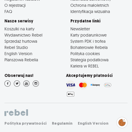
O rejestracji
Ochrona małoletnich
FAQ
Identyfikacja wizualna
Nasze serwisy
Przydatne linki
Koszulki na karty
Newsletter
Wydawnictwo Rebel
Karty podarunkowe
Sprzedaż hurtowa
System PDK i trofea
Rebel Studio
Bohaterowie Rebela
English Version
Polityka cookies
Planszowa Rebelia
Strategia podatkowa
Kariera w REBEL
Obserwuj nas!
Akceptujemy płatności
Zarządzaj
Polityka prywatności
Regulamin
English Version
preferencjami
cookies