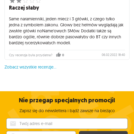
Raczej słaby
Same naramienniki, jeden miecz i 3 główki, z czego tylko
jedna z symbolem zakonu. Głowy bez hełmów wyglądają jak
zwykłe główki noName'owych SMów. Dodatki także są
bardzo ogóle, równie dobrze pasowałyby do BT czy innych
bardziej rycerzykowatych modeli.
06.02.2022 18:40
Czy recenzja była przydatna?
0
Zobacz wszystkie recenzje...
Nie przegap specjalnych promocji!
Zapisz się do newslettera i bądź zawsze na bieżąco
Twój adres e-mail
Twoje imię