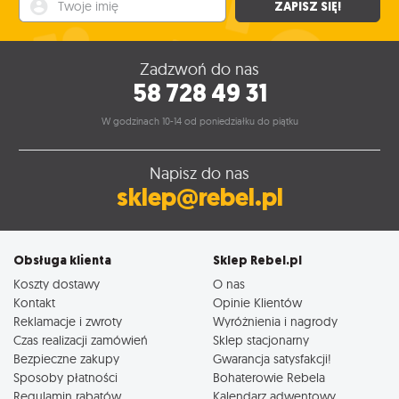
ZAPISZ SIĘ!
Zadzwoń do nas
58 728 49 31
W godzinach 10-14 od poniedziałku do piątku
Napisz do nas
sklep@rebel.pl
Obsługa klienta
Sklep Rebel.pl
Koszty dostawy
O nas
Kontakt
Opinie Klientów
Reklamacje i zwroty
Wyróżnienia i nagrody
Czas realizacji zamówień
Sklep stacjonarny
Bezpieczne zakupy
Gwarancja satysfakcji!
Sposoby płatności
Bohaterowie Rebela
Regulamin rabatów
Kalendarz adwentowy