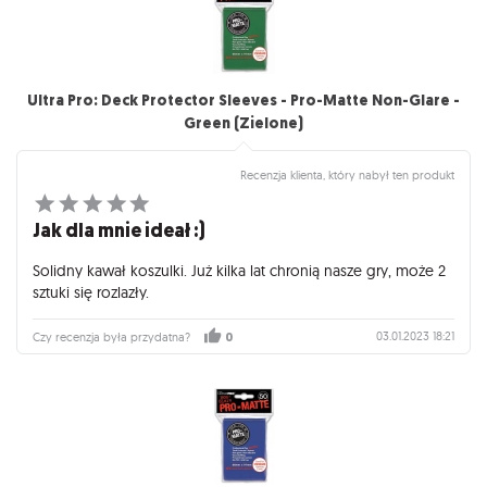
Ultra Pro: Deck Protector Sleeves - Pro-Matte Non-Glare -
Green (Zielone)
Recenzja klienta, który nabył ten produkt
Jak dla mnie ideał :)
Solidny kawał koszulki. Już kilka lat chronią nasze gry, może 2
sztuki się rozlazły.
03.01.2023 18:21
Czy recenzja była przydatna?
0