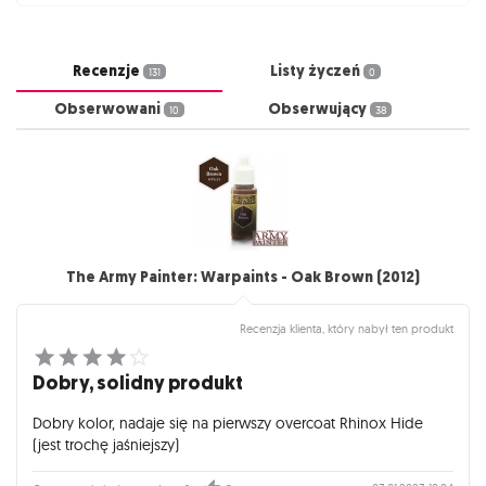
Recenzje
Listy życzeń
131
0
Obserwowani
Obserwujący
10
38
The Army Painter: Warpaints - Oak Brown (2012)
Recenzja klienta, który nabył ten produkt
Dobry, solidny produkt
Dobry kolor, nadaje się na pierwszy overcoat Rhinox Hide
(jest trochę jaśniejszy)