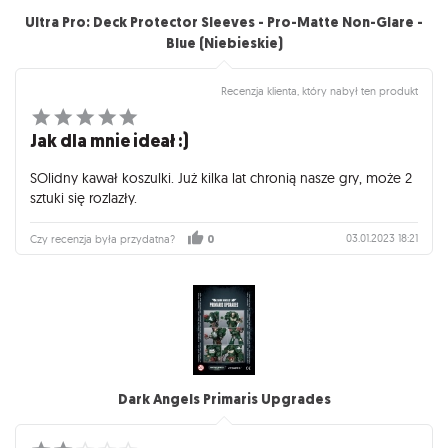
Ultra Pro: Deck Protector Sleeves - Pro-Matte Non-Glare -
Blue (Niebieskie)
Recenzja klienta, który nabył ten produkt
Jak dla mnie ideał :)
SOlidny kawał koszulki. Już kilka lat chronią nasze gry, może 2
sztuki się rozlazły.
03.01.2023 18:21
Czy recenzja była przydatna?
0
Dark Angels Primaris Upgrades