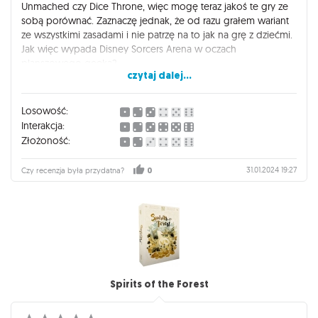
Unmached czy Dice Throne, więc mogę teraz jakoś te gry ze
sobą porównać. Zaznaczę jednak, że od razu grałem wariant
ze wszystkimi zasadami i nie patrzę na to jak na grę z dziećmi.
Jak więc wypada Disney Sorcers Arena w oczach
planszowego geeka?
czytaj dalej...
Przede wszystkim krótko, co z czym tu mamy do czynienia.
Jest to gra pojedynkowa, gdzie wybieramy nie 1 a 3 różniące
Losowość:
się od siebie postacie ze stajni Disneya, co niewątpliwie, dla
Interakcja:
kogoś wychowanego na tych bajkach Disneya będzie nie
Złożoność:
lada gratka. Każda postać ma swoją planszetkę z unikalną
zdolnością oraz swój indywidualny zestaw kart. Wszystkie te
31.01.2024 19:27
Czy recenzja była przydatna?
0
karty mieszamy i tworzymy z tego jedną, wspólną talię.
Podczas gry, na zmianę aktywujemy swoje postaci, raz jeden
gracz, raz drugi, aż nie aktywują się wszystkie postaci, a trakcie
aktywacji możemy w dowolnej kolejności się poruszyć,
zaatakować atakiem podstawowym lub kartą oraz użyć
zdolności. Gdy zbijemy wszystkie punkty życia danej postaci
eliminujemy ją na chwilę z gry i dostajemy odpowiednią ilość
punktów zwycięstwa zależną od pokonanej postaci. Zasady
Spirits of the Forest
więc są bardzo łatwe i szybko jesteśmy w stanie ogarnąć co i
jak.