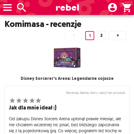
Komimasa - recenzje
«
2
»
1
Disney Sorcerer's Arena: Legendarne sojusze
Recenzja klienta, który nabył ten produkt
Jak dla mnie ideał :)
Od zakupu Disney Sorcers Arena upłynął prawie miesiąc, ale
nie chciałem wcześniej nic pisać, bez bliższego zapoznania
się z tą pojedynkową grą. Co więcej, pograłem też trochę w