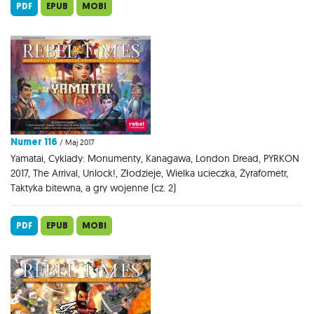
PDF
EPUB
MOBI
Numer 116
/ Maj 2017
Yamatai, Cyklady: Monumenty, Kanagawa, London Dread, PYRKON
2017, The Arrival, Unlock!, Złodzieje, Wielka ucieczka, Żyrafometr,
Taktyka bitewna, a gry wojenne (cz. 2)
PDF
EPUB
MOBI