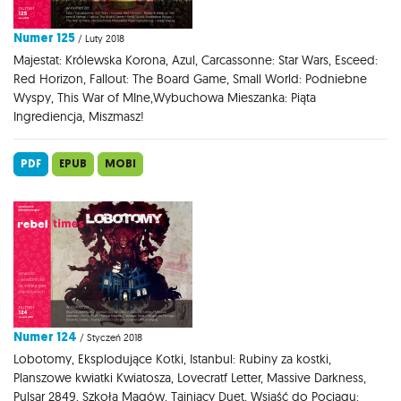
Numer 125
/ Luty 2018
Majestat: Królewska Korona, Azul, Carcassonne: Star Wars, Esceed:
Red Horizon, Fallout: The Board Game, Small World: Podniebne
Wyspy, This War of MIne,Wybuchowa Mieszanka: Piąta
Ingrediencja, Miszmasz!
PDF
EPUB
MOBI
Numer 124
/ Styczeń 2018
Lobotomy, Eksplodujące Kotki, Istanbul: Rubiny za kostki,
Planszowe kwiatki Kwiatosza, Lovecratf Letter, Massive Darkness,
Pulsar 2849, Szkoła Magów, Tajniacy Duet, Wsiąść do Pociągu: