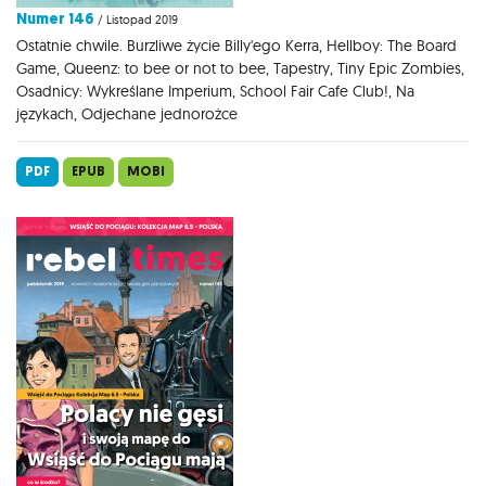
Numer 146
/ Listopad 2019
Ostatnie chwile. Burzliwe życie Billy'ego Kerra, Hellboy: The Board
Game, Queenz: to bee or not to bee, Tapestry, Tiny Epic Zombies,
Osadnicy: Wykreślane Imperium, School Fair Cafe Club!, Na
językach, Odjechane jednorożce
PDF
EPUB
MOBI