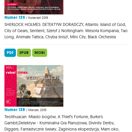
Numer 139
/ Kwiecień 2019
SHERLOCK HOLMES: DETEKTYW DORADCZY, Atlantis: Island of God,
City of Gears, Sentient, Szeryf z Nottingham: Wesoła Kompania, Tao
Long, Animale Tattica, Chyba śnisz!, Mini City, Black Orchestra
PDF
EPUB
MOBI
Numer 138
/ Marzec 2019
Teotihuacan: Miasto bogów, A Thief's Fortune, Burke's
Gambit,Detektyw - Kryminalna Gra Planszowa, Divinity Derby,
Diggers, Fantastyczne światy, Zaginiona ekspedycja, Mam oko,