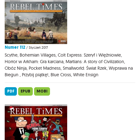
Numer 112
/ Styczeń 2017
Scythe, Bohemian Villages, Colt Express: Szeryf i Więźniowie,
Horror w Arkham: Gra karciana, Martians: A story of Civilization,
Obóz Ninja, Pocket Madness, Smallworld: Świat Rzek, Wyprawa na
Biegun , Przybij piątkę!, Blue Cross, White Ensign
PDF
EPUB
MOBI