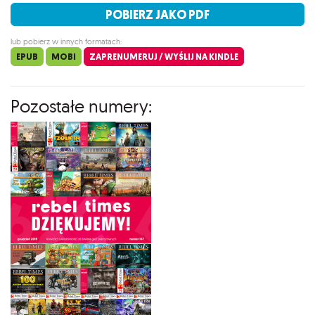
POBIERZ JAKO PDF
lub pobierz w innych formatach:
EPUB
MOBI
ZAPRENUMERUJ / WYŚLIJ NA KINDLE
Pozostałe numery: