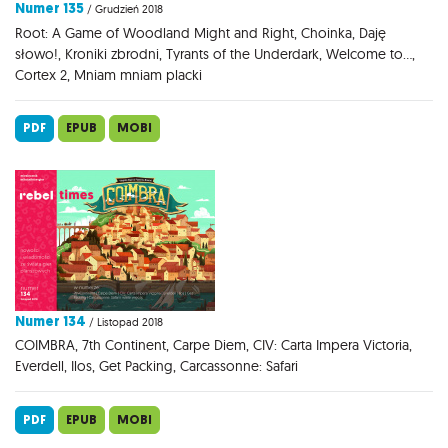
Numer 135
/ Grudzień 2018
Root: A Game of Woodland Might and Right, Choinka, Daję
słowo!, Kroniki zbrodni, Tyrants of the Underdark, Welcome to...,
Cortex 2, Mniam mniam placki
PDF
EPUB
MOBI
Numer 134
/ Listopad 2018
COIMBRA, 7th Continent, Carpe Diem, CIV: Carta Impera Victoria,
Everdell, Ilos, Get Packing, Carcassonne: Safari
PDF
EPUB
MOBI