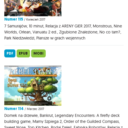
Numer 115
/ Kwiecień 2017
7 Samurajów, 10 minut, Relacja z ARENY GIER 2017, Monstrous, Nine
Worlds, Orlean, Vanuatu 2 ed., Zgubione Znalezione, No co tam?,
Park Niedzwiedzi, Plansze w grach wojennych
PDF
EPUB
MOBI
Numer 114
/ Marzec 2017
Domek na drzewie, Bankrut, Legendary Encounters: A firefly deck
building game, Mamy Szpiega 2, Order of the Guilded Compass,
Sweet Nose, Top Kitchen, Podaj Dalej!, Fabryka Robotów, Relacja z