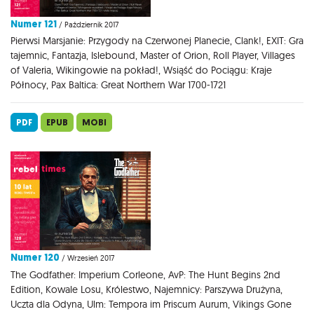
Numer 121
/ Październik 2017
Pierwsi Marsjanie: Przygody na Czerwonej Planecie, Clank!, EXIT: Gra
tajemnic, Fantazja, Islebound, Master of Orion, Roll Player, Villages
of Valeria, Wikingowie na pokład!, Wsiąść do Pociągu: Kraje
Północy, Pax Baltica: Great Northern War 1700-1721
PDF
EPUB
MOBI
Numer 120
/ Wrzesień 2017
The Godfather: Imperium Corleone, AvP: The Hunt Begins 2nd
Edition, Kowale Losu, Królestwo, Najemnicy: Parszywa Drużyna,
Uczta dla Odyna, Ulm: Tempora im Priscum Aurum, Vikings Gone