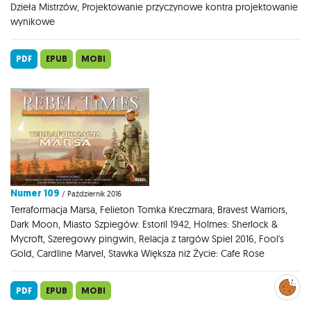
Dzieła Mistrzów, Projektowanie przyczynowe kontra projektowanie
wynikowe
PDF
EPUB
MOBI
Numer 109
/ Październik 2016
Terraformacja Marsa, Felieton Tomka Kreczmara, Bravest Warriors,
Dark Moon, Miasto Szpiegów: Estoril 1942, Holmes: Sherlock &
Mycroft, Szeregowy pingwin, Relacja z targów Spiel 2016, Fool's
Gold, Cardline Marvel, Stawka Większa niż Życie: Cafe Rose
Zarządzaj
preferencjami
PDF
EPUB
MOBI
cookies