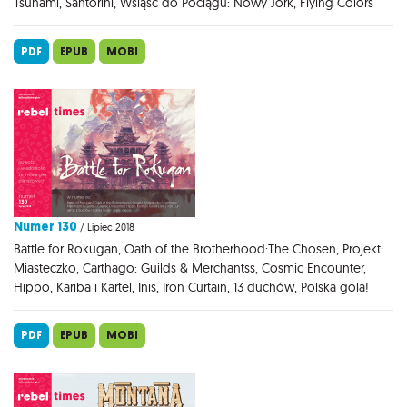
Tsunami, Santorini, Wsiąść do Pociągu: Nowy Jork, Flying Colors
PDF
EPUB
MOBI
Numer 130
/ Lipiec 2018
Battle for Rokugan, Oath of the Brotherhood:The Chosen, Projekt:
Miasteczko, Carthago: Guilds & Merchantss, Cosmic Encounter,
Hippo, Kariba i Kartel, Inis, Iron Curtain, 13 duchów, Polska gola!
PDF
EPUB
MOBI