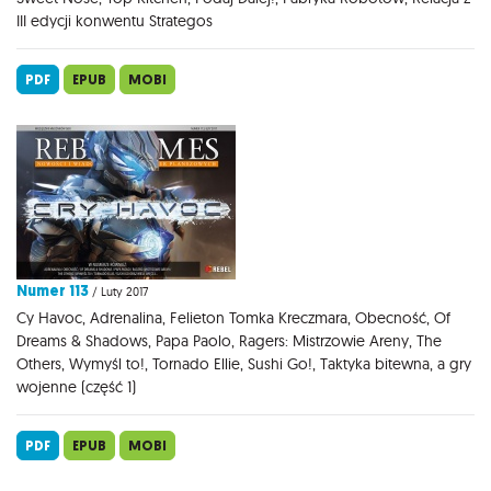
III edycji konwentu Strategos
PDF
EPUB
MOBI
Numer 113
/ Luty 2017
Cy Havoc, Adrenalina, Felieton Tomka Kreczmara, Obecność, Of
Dreams & Shadows, Papa Paolo, Ragers: Mistrzowie Areny, The
Others, Wymyśl to!, Tornado Ellie, Sushi Go!, Taktyka bitewna, a gry
wojenne (część 1)
PDF
EPUB
MOBI