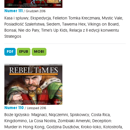
Numer 111
/ Grudzień 2016
Kasa i spluwy, Ekspedycja, Felieton Tomka Kreczmara, Mystic Vale,
Posiadłość Szaleństwa, Siedem, Tawerna Hex, Vikings on Board,
Bonsai, Nie do Pary, Time's Up Kids, Relacja z II edycji konwentu
Strategos
PDF
EPUB
MOBI
Numer 110
/ Listopad 2016
Boże Igrzysko: Magnaci, Niqczemni, Spiskowcy, Costa Rica,
Kingdomino, La Cosa Nostra, Zombiaki Ameryki, Deception:
Murder in Hong Kong, Godzina Duszków, Kroko-loko, Kotostrofa,