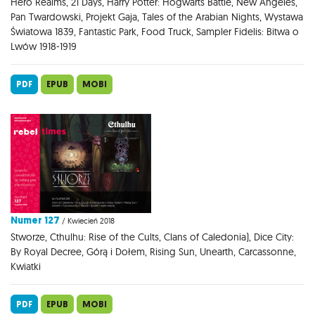
Hero Realms, 21 Days, Harry Potter: Hogwarts Battle, New Angeles,
Pan Twardowski, Projekt Gaja, Tales of the Arabian Nights, Wystawa
Światowa 1839, Fantastic Park, Food Truck, Sampler Fidelis: Bitwa o
Lwów 1918-1919
PDF
EPUB
MOBI
Numer 127
/ Kwiecień 2018
Stworze, Cthulhu: Rise of the Cults, Clans of Caledonia), Dice City:
By Royal Decree, Górą i Dołem, Rising Sun, Unearth, Carcassonne,
Kwiatki
PDF
EPUB
MOBI